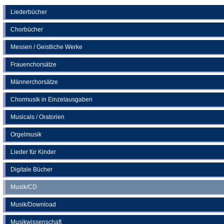
einem
neuen
Liederbücher
Tab)
Chorbücher
Messen / Geistliche Werke
Frauenchorsätze
Männerchorsätze
Chormusik in Einzelausgaben
Musicals / Oratorien
Orgelmusik
Lieder für Kinder
Digitale Bücher
Musik/CD
Musik/Download
Musikwissenschaft