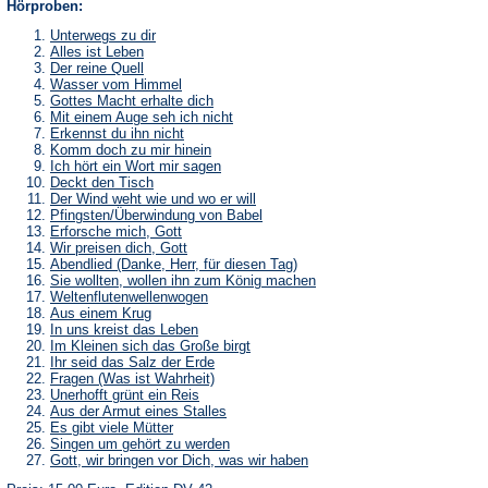
Hörproben:
Unterwegs zu dir
Alles ist Leben
Der reine Quell
Wasser vom Himmel
Gottes Macht erhalte dich
Mit einem Auge seh ich nicht
Erkennst du ihn nicht
Komm doch zu mir hinein
Ich hört ein Wort mir sagen
Deckt den Tisch
Der Wind weht wie und wo er will
Pfingsten/Überwindung von Babel
Erforsche mich, Gott
Wir preisen dich, Gott
Abendlied (Danke, Herr, für diesen Tag)
Sie wollten, wollen ihn zum König machen
Weltenflutenwellenwogen
Aus einem Krug
In uns kreist das Leben
Im Kleinen sich das Große birgt
Ihr seid das Salz der Erde
Fragen (Was ist Wahrheit)
Unerhofft grünt ein Reis
Aus der Armut eines Stalles
Es gibt viele Mütter
Singen um gehört zu werden
Gott, wir bringen vor Dich, was wir haben