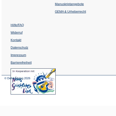
einem
Manuskriptangebote
neuen
Tab)
GEMA & Urheberrecht
Hilfe/FAQ
Widerruf
Kontakt
Datenschutz
Impressum
Barrierefreiheit
(Öffnet
in
einem
© Dehm Verlag
2026
neuen
Tab)