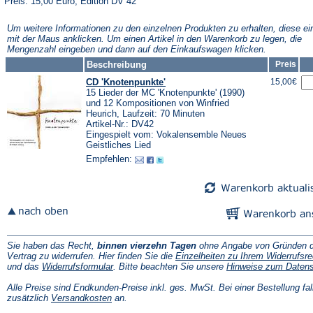
Preis: 15,00 Euro, Edition DV 42
Um weitere Informationen zu den einzelnen Produkten zu erhalten, diese ei
mit der Maus anklicken. Um einen Artikel in den Warenkorb zu legen, die
Mengenzahl eingeben und dann auf den Einkaufswagen klicken.
Beschreibung
Preis
CD 'Knotenpunkte'
15,00€
15 Lieder der MC 'Knotenpunkte' (1990)
und 12 Kompositionen von Winfried
Heurich, Laufzeit: 70 Minuten
Artikel-Nr.: DV42
Eingespielt vom: Vokalensemble Neues
Geistliches Lied
Empfehlen:
Sie haben das Recht,
binnen vierzehn Tagen
ohne Angabe von Gründen d
Vertrag zu widerrufen. Hier finden Sie die
Einzelheiten zu Ihrem Widerrufsre
(Öffnet
und das
Widerrufsformular
. Bitte beachten Sie unsere
Hinweise zum Daten
in
einem
Alle Preise sind Endkunden-Preise inkl. ges. MwSt. Bei einer Bestellung fal
neuen
(Öffnet
zusätzlich
Versandkosten
an.
Tab)
in