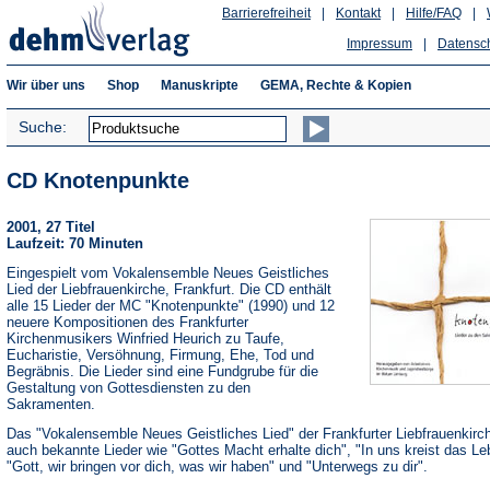
Barrierefreiheit
|
Kontakt
|
Hilfe/FAQ
|
Impressum
|
Datensc
Wir über uns
Shop
Manuskripte
GEMA, Rechte & Kopien
Suche:
CD Knotenpunkte
2001, 27 Titel
Laufzeit: 70 Minuten
Eingespielt vom Vokalensemble Neues Geistliches
Lied der Liebfrauenkirche, Frankfurt. Die CD enthält
alle 15 Lieder der MC "Knotenpunkte" (1990) und 12
neuere Kompositionen des Frankfurter
Kirchenmusikers Winfried Heurich zu Taufe,
Eucharistie, Versöhnung, Firmung, Ehe, Tod und
Begräbnis. Die Lieder sind eine Fundgrube für die
Gestaltung von Gottesdiensten zu den
Sakramenten.
Das "Vokalensemble Neues Geistliches Lied" der Frankfurter Liebfrauenkirch
auch bekannte Lieder wie "Gottes Macht erhalte dich", "In uns kreist das Le
"Gott, wir bringen vor dich, was wir haben" und "Unterwegs zu dir".