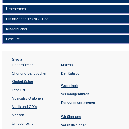
Urheberrecht
Ein anziehendes NGL T-Shirt
Kinderbücher
Leselust
Shop
Liederbücher
Materialien
(Öffnet
Chor und Bandbücher
Der Katalog
in
einem
Kinderbücher
neuen
Warenkorb
Tab)
Leselust
Versandgebühren
Musicals / Oratorien
Kundeninformationen
Musik und CD´s
Messen
Wir über uns
Urheberrecht
(Öffnet
Veranstaltungen
in