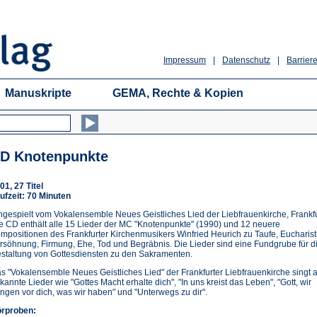
Impressum
|
Datenschutz
|
Barriere
Manuskripte
GEMA, Rechte & Kopien
D Knotenpunkte
01, 27 Titel
ufzeit: 70 Minuten
ngespielt vom Vokalensemble Neues Geistliches Lied der Liebfrauenkirche, Frankfu
e CD enthält alle 15 Lieder der MC "Knotenpunkte" (1990) und 12 neuere
mpositionen des Frankfurter Kirchenmusikers Winfried Heurich zu Taufe, Eucharist
rsöhnung, Firmung, Ehe, Tod und Begräbnis. Die Lieder sind eine Fundgrube für d
staltung von Gottesdiensten zu den Sakramenten.
s "Vokalensemble Neues Geistliches Lied" der Frankfurter Liebfrauenkirche singt 
kannte Lieder wie "Gottes Macht erhalte dich", "In uns kreist das Leben", "Gott, wir
ingen vor dich, was wir haben" und "Unterwegs zu dir".
rproben: