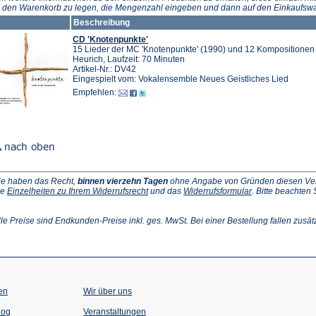
n den Warenkorb zu legen, die Mengenzahl eingeben und dann auf den Einkaufswa
Beschreibung
CD 'Knotenpunkte'
15 Lieder der MC 'Knotenpunkte' (1990) und 12 Kompositionen 
Heurich, Laufzeit: 70 Minuten
Artikel-Nr.: DV42
Eingespielt vom: Vokalensemble Neues Geistliches Lied
Empfehlen:
ie haben das Recht,
binnen vierzehn Tagen
ohne Angabe von Gründen diesen Vertr
(Öffnet
(Öffnet
ie
Einzelheiten zu Ihrem Widerrufsrecht
und das
Widerrufsformular
. Bitte beachten
ffnet
in
in
einem
einem
inem
neuen
neuen
lle Preise sind Endkunden-Preise inkl. ges. MwSt. Bei einer Bestellung fallen zusät
euen
Tab)
Tab)
ab)
en
Wir über uns
(Öffnet
(Öffnet
log
Veranstaltungen