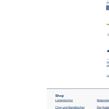
i
S
d
(Ö
.
in
e
A
n
T
Shop
Liederbücher
Materiali
Chor und Bandbücher
Der Kata