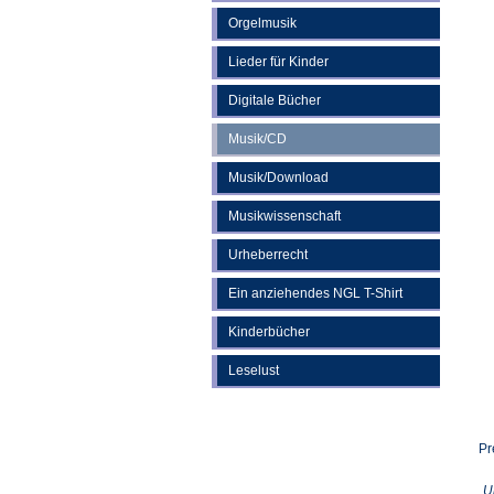
Orgelmusik
Lieder für Kinder
Digitale Bücher
Musik/CD
Musik/Download
Musikwissenschaft
Urheberrecht
Ein anziehendes NGL T-Shirt
Kinderbücher
Leselust
Pr
U