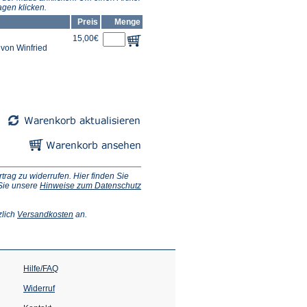
gen klicken.
Preis
Menge
15,00€
von Winfried
ag zu widerrufen. Hier finden Sie
 Sie unsere
Hinweise zum Datenschutz
(Öffnet
zlich
Versandkosten
an.
in
einem
neuen
Tab)
Hilfe/FAQ
Widerruf