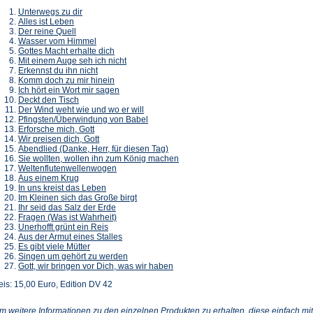
Unterwegs zu dir
Alles ist Leben
Der reine Quell
Wasser vom Himmel
Gottes Macht erhalte dich
Mit einem Auge seh ich nicht
Erkennst du ihn nicht
Komm doch zu mir hinein
Ich hört ein Wort mir sagen
Deckt den Tisch
Der Wind weht wie und wo er will
Pfingsten/Überwindung von Babel
Erforsche mich, Gott
Wir preisen dich, Gott
Abendlied (Danke, Herr, für diesen Tag)
Sie wollten, wollen ihn zum König machen
Weltenflutenwellenwogen
Aus einem Krug
In uns kreist das Leben
Im Kleinen sich das Große birgt
Ihr seid das Salz der Erde
Fragen (Was ist Wahrheit)
Unerhofft grünt ein Reis
Aus der Armut eines Stalles
Es gibt viele Mütter
Singen um gehört zu werden
Gott, wir bringen vor Dich, was wir haben
eis: 15,00 Euro, Edition DV 42
m weitere Informationen zu den einzelnen Produkten zu erhalten, diese einfach mit