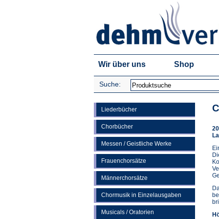
Wir über uns
Shop
Suche:
C
Liederbücher
Chorbücher
20
La
Messen / Geistliche Werke
Ei
Di
Frauenchorsätze
Ko
Ve
Ge
Männerchorsätze
Da
Chormusik in Einzelausgaben
be
br
Musicals / Oratorien
Hö