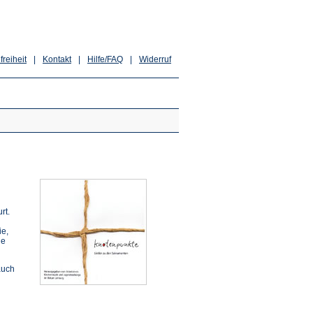
freiheit
|
Kontakt
|
Hilfe/FAQ
|
Widerruf
rt.
ie,
ie
auch