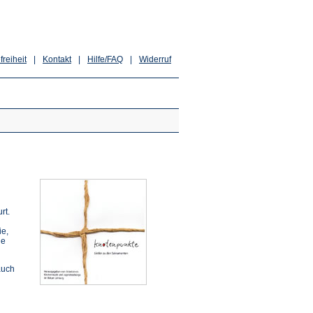
freiheit
|
Kontakt
|
Hilfe/FAQ
|
Widerruf
rt.
ie,
ie
auch