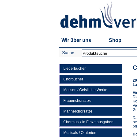
Wir über uns
Shop
Suche:
C
Liederbücher
Chorbücher
20
La
Messen / Geistliche Werke
Ei
Di
Frauenchorsätze
Ko
Ve
Ge
Männerchorsätze
Da
Chormusik in Einzelausgaben
be
br
Musicals / Oratorien
Hö