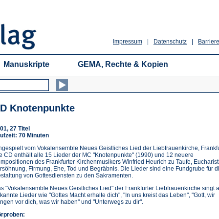
Impressum
|
Datenschutz
|
Barriere
Manuskripte
GEMA, Rechte & Kopien
D Knotenpunkte
01, 27 Titel
ufzeit: 70 Minuten
ngespielt vom Vokalensemble Neues Geistliches Lied der Liebfrauenkirche, Frankfu
e CD enthält alle 15 Lieder der MC "Knotenpunkte" (1990) und 12 neuere
mpositionen des Frankfurter Kirchenmusikers Winfried Heurich zu Taufe, Eucharist
rsöhnung, Firmung, Ehe, Tod und Begräbnis. Die Lieder sind eine Fundgrube für d
staltung von Gottesdiensten zu den Sakramenten.
s "Vokalensemble Neues Geistliches Lied" der Frankfurter Liebfrauenkirche singt 
kannte Lieder wie "Gottes Macht erhalte dich", "In uns kreist das Leben", "Gott, wir
ingen vor dich, was wir haben" und "Unterwegs zu dir".
rproben: