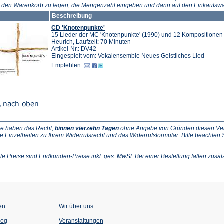
n den Warenkorb zu legen, die Mengenzahl eingeben und dann auf den Einkaufswa
Beschreibung
CD 'Knotenpunkte'
15 Lieder der MC 'Knotenpunkte' (1990) und 12 Kompositionen 
Heurich, Laufzeit: 70 Minuten
Artikel-Nr.: DV42
Eingespielt vom: Vokalensemble Neues Geistliches Lied
Empfehlen:
ie haben das Recht,
binnen vierzehn Tagen
ohne Angabe von Gründen diesen Vertr
(Öffnet
(Öffnet
ie
Einzelheiten zu Ihrem Widerrufsrecht
und das
Widerrufsformular
. Bitte beachten
ffnet
in
in
einem
einem
inem
neuen
neuen
lle Preise sind Endkunden-Preise inkl. ges. MwSt. Bei einer Bestellung fallen zusät
euen
Tab)
Tab)
ab)
en
Wir über uns
(Öffnet
(Öffnet
log
Veranstaltungen