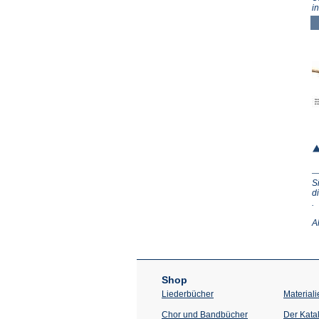
i
S
d
(Ö
.
in
e
A
n
T
Shop
Liederbücher
Materiali
Chor und Bandbücher
Der Kata