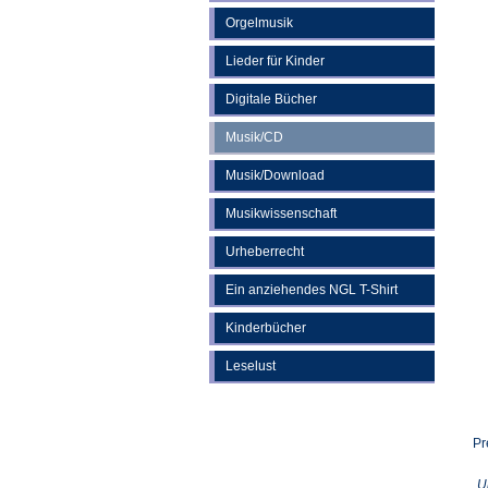
Orgelmusik
Lieder für Kinder
Digitale Bücher
Musik/CD
Musik/Download
Musikwissenschaft
Urheberrecht
Ein anziehendes NGL T-Shirt
Kinderbücher
Leselust
Pr
U