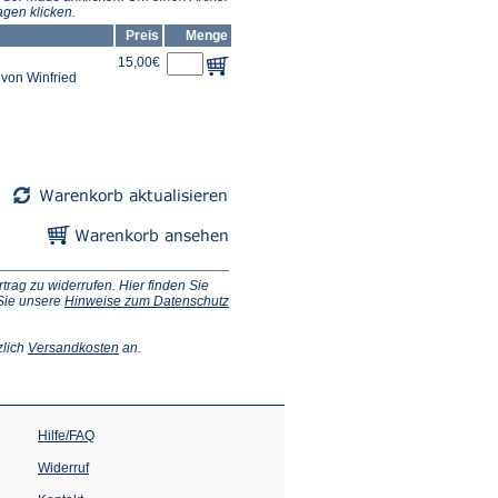
gen klicken.
Preis
Menge
15,00€
von Winfried
ag zu widerrufen. Hier finden Sie
 Sie unsere
Hinweise zum Datenschutz
(Öffnet
zlich
Versandkosten
an.
in
einem
neuen
Tab)
Hilfe/FAQ
Widerruf