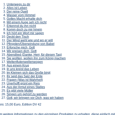
Unterwegs zu dir
Alles ist Leben
Der reine Quell
Wasser vom Himmel
Gottes Macht erhalte dich
Mit einem Auge seh ich nicht
Erkennst du ihn nicht
Komm doch zu mir hinein
Ich hört ein Wort mir sagen
Deckt den Tisch
Der Wind weht wie und wo er will
Pfingsten/Überwindung von Babel
Erforsche mich, Gott
Wir preisen dich, Gott
Abendlied (Danke, Herr, für diesen Tag)
Sie wollten, wollen ihn zum König machen
Weltenflutenwellenwogen
Aus einem Krug
In uns kreist das Leben
Im Kleinen sich das Große birgt
Ihr seid das Salz der Erde
Fragen (Was ist Wahrheit)
Unerhofft grünt ein Reis
Aus der Armut eines Stalles
Es gibt viele Mütter
Singen um gehört zu werden
Gott, wir bringen vor Dich, was wir haben
eis: 15,00 Euro, Edition DV 42
m weitere Informationen zu den einzelnen Produkten zu erhalten, diese einfach mit