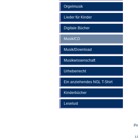
Orgelmusik
Lieder für Kinder
Digitale Bücher
Musik/CD
Musik/Download
Musikwissenschaft
Urheberrecht
Ein anziehendes NGL T-Shirt
Kinderbücher
Leselust
Pr
U