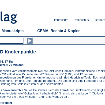
Impressum
|
Datenschutz
|
Barriere
Manuskripte
GEMA, Rechte & Kopien
D Knotenpunkte
01, 27 Titel
ufzeit: 70 Minuten
ngespielt vom Vokalensemble Neues Geistliches Lied der Liebfrauenkirche, Frankfu
e CD enthält alle 15 Lieder der MC "Knotenpunkte" (1990) und 12 neuere
mpositionen des Frankfurter Kirchenmusikers Winfried Heurich zu Taufe, Eucharist
rsöhnung, Firmung, Ehe, Tod und Begräbnis. Die Lieder sind eine Fundgrube für d
staltung von Gottesdiensten zu den Sakramenten.
s "Vokalensemble Neues Geistliches Lied" der Frankfurter Liebfrauenkirche singt 
kannte Lieder wie "Gottes Macht erhalte dich", "In uns kreist das Leben", "Gott, wir
ingen vor dich, was wir haben" und "Unterwegs zu dir".
rproben: