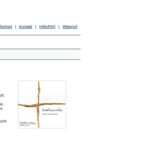
freiheit
|
Kontakt
|
Hilfe/FAQ
|
Widerruf
rt.
ie,
ie
auch