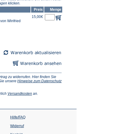
gen klicken.
Preis
Menge
15,00€
von Winfried
ag zu widerrufen. Hier finden Sie
 Sie unsere
Hinweise zum Datenschutz
(Öffnet
zlich
Versandkosten
an.
in
einem
neuen
Tab)
Hilfe/FAQ
Widerruf