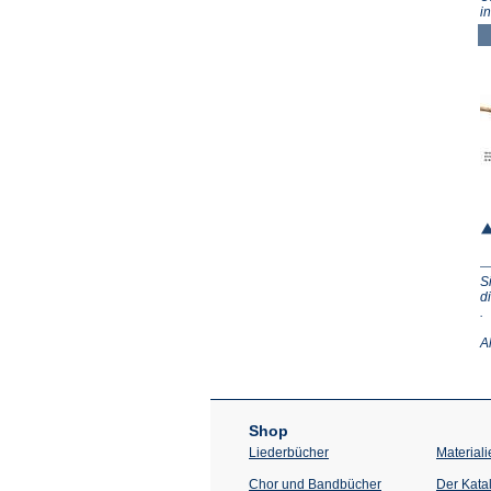
i
S
d
(Ö
.
in
e
A
n
T
Shop
Liederbücher
Materiali
Chor und Bandbücher
Der Kata