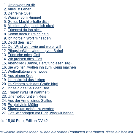
Unterwegs zu dir
Alles ist Leben
Der reine Quell
Wasser vom Himmel
Gottes Macht erhalte dich
Mit einem Auge seh ich nicht
Erkennst du ihn nicht
Komm doch zu mir hinein
Ich hört ein Wort mir sagen
Deckt den Tisch
Der Wind weht wie und wo er will
Pfingsten/Überwindung von Babel
Erforsche mich, Gott
Wir preisen dich, Gott
Abendlied (Danke, Herr, für diesen Tag)
Sie wollten, wollen ihn zum König machen
Weltenflutenwellenwogen
Aus einem Krug
In uns kreist das Leben
Im Kleinen sich das Große birgt
Ihr seid das Salz der Erde
Fragen (Was ist Wahrheit)
Unerhofft grünt ein Reis
Aus der Armut eines Stalles
Es gibt viele Mütter
Singen um gehört zu werden
Gott, wir bringen vor Dich, was wir haben
eis: 15,00 Euro, Edition DV 42
m weitere Informationen zu den einzelnen Produkten zu erhalten, diese einfach mit