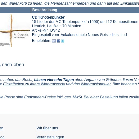
n den Warenkorb zu legen, die Mengenzahl eingeben und dann auf den Einkaufswa
Beschreibung
CD 'Knotenpunkte'
15 Lieder der MC 'Knotenpunkte' (1990) und 12 Kompositionen 
Heurich, Laufzeit: 70 Minuten
Artikel-Nr.: DV42
Eingespielt vom: Vokalensemble Neues Geistliches Lied
Empfehlen:
ie haben das Recht,
binnen vierzehn Tagen
ohne Angabe von Gründen diesen Vertr
(Öffnet
(Öffnet
ie
Einzelheiten zu Ihrem Widerrufsrecht
und das
Widerrufsformular
. Bitte beachten
ffnet
in
in
einem
einem
inem
neuen
neuen
lle Preise sind Endkunden-Preise inkl. ges. MwSt. Bei einer Bestellung fallen zusät
euen
Tab)
Tab)
ab)
en
Wir über uns
(Öffnet
(Öffnet
log
Veranstaltungen