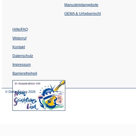
einem
Manuskriptangebote
neuen
Tab)
GEMA & Urheberrecht
Hilfe/FAQ
Widerruf
Kontakt
Datenschutz
Impressum
Barrierefreiheit
(Öffnet
in
einem
© Dehm Verlag
2026
neuen
Tab)