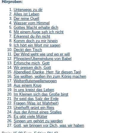
Hörproben:
Unterwegs zu dir
Alles ist Leben
Der reine Quell
Wasser vom Himmel
Gottes Macht erhalte dich
Mit einem Auge seh ich nicht
Erkennst du ihn nicht
Komm doch zu mir hinein
Ich hört ein Wort mir sagen
Deckt den Tisch
Der Wind weht wie und wo er will
Pfingsten/Überwindung von Babel
Erforsche mich, Gott
Wir preisen dich, Gott
Abendlied (Danke, Herr, für diesen Tag)
Sie wollten, wollen ihn zum König machen
Weltenflutenwellenwogen
Aus einem Krug
In uns kreist das Leben
Im Kleinen sich das Große birgt
Ihr seid das Salz der Erde
Fragen (Was ist Wahrheit)
Unerhofft grünt ein Reis
Aus der Armut eines Stalles
Es gibt viele Mütter
Singen um gehört zu werden
Gott, wir bringen vor Dich, was wir haben