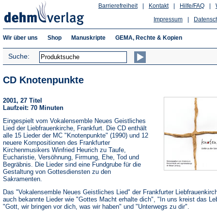
Barrierefreiheit
|
Kontakt
|
Hilfe/FAQ
|
Impressum
|
Datensc
Wir über uns
Shop
Manuskripte
GEMA, Rechte & Kopien
Suche:
CD Knotenpunkte
2001, 27 Titel
Laufzeit: 70 Minuten
Eingespielt vom Vokalensemble Neues Geistliches
Lied der Liebfrauenkirche, Frankfurt. Die CD enthält
alle 15 Lieder der MC "Knotenpunkte" (1990) und 12
neuere Kompositionen des Frankfurter
Kirchenmusikers Winfried Heurich zu Taufe,
Eucharistie, Versöhnung, Firmung, Ehe, Tod und
Begräbnis. Die Lieder sind eine Fundgrube für die
Gestaltung von Gottesdiensten zu den
Sakramenten.
Das "Vokalensemble Neues Geistliches Lied" der Frankfurter Liebfrauenkirch
auch bekannte Lieder wie "Gottes Macht erhalte dich", "In uns kreist das Le
"Gott, wir bringen vor dich, was wir haben" und "Unterwegs zu dir".