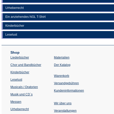
Urheberrecht
Ein anziehendes NGL T-Shirt
Kinderbücher
Leselust
Shop
Liederbücher
Materialien
(Öffnet
Chor und Bandbücher
Der Katalog
in
einem
Kinderbücher
neuen
Warenkorb
Tab)
Leselust
Versandgebühren
Musicals / Oratorien
Kundeninformationen
Musik und CD´s
Messen
Wir über uns
Urheberrecht
(Öffnet
Veranstaltungen
in