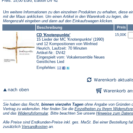
Preis: 15,00 Euro, Edition DV 42
Um weitere Informationen zu den einzelnen Produkten zu erhalten, diese ei
mit der Maus anklicken. Um einen Artikel in den Warenkorb zu legen, die
Mengenzahl eingeben und dann auf den Einkaufswagen klicken.
Beschreibung
Preis
CD 'Knotenpunkte'
15,00€
15 Lieder der MC 'Knotenpunkte' (1990)
und 12 Kompositionen von Winfried
Heurich, Laufzeit: 70 Minuten
Artikel-Nr.: DV42
Eingespielt vom: Vokalensemble Neues
Geistliches Lied
Empfehlen:
Sie haben das Recht,
binnen vierzehn Tagen
ohne Angabe von Gründen d
Vertrag zu widerrufen. Hier finden Sie die
Einzelheiten zu Ihrem Widerrufsre
(Öffnet
und das
Widerrufsformular
. Bitte beachten Sie unsere
Hinweise zum Daten
in
einem
Alle Preise sind Endkunden-Preise inkl. ges. MwSt. Bei einer Bestellung fal
neuen
(Öffnet
zusätzlich
Versandkosten
an.
Tab)
in