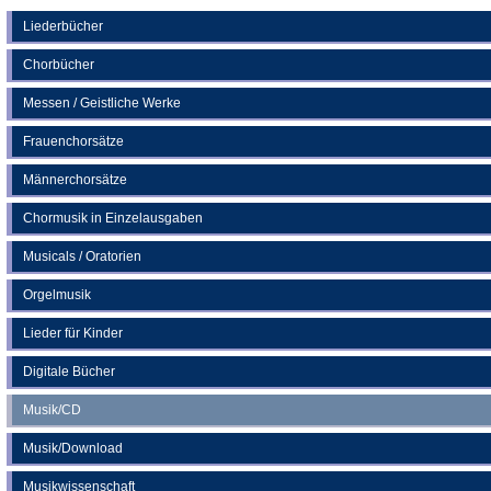
einem
neuen
Liederbücher
Tab)
Chorbücher
Messen / Geistliche Werke
Frauenchorsätze
Männerchorsätze
Chormusik in Einzelausgaben
Musicals / Oratorien
Orgelmusik
Lieder für Kinder
Digitale Bücher
Musik/CD
Musik/Download
Musikwissenschaft