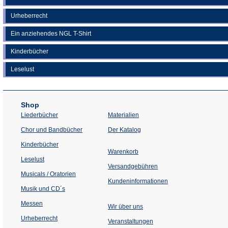
Urheberrecht
Ein anziehendes NGL T-Shirt
Kinderbücher
Leselust
Shop
Liederbücher
Materialien
(Öffnet
Chor und Bandbücher
Der Katalog
in
einem
Kinderbücher
neuen
Warenkorb
Tab)
Leselust
Versandgebühren
Musicals / Oratorien
Kundeninformationen
Musik und CD´s
Messen
Wir über uns
Urheberrecht
(Öffnet
Veranstaltungen
in