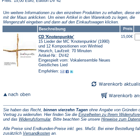
Preis: 15,00 Euro, Edition DV 42
Um weitere Informationen zu den einzelnen Produkten zu erhalten, diese ei
mit der Maus anklicken. Um einen Artikel in den Warenkorb zu legen, die
Mengenzahl eingeben und dann auf den Einkaufswagen klicken.
Beschreibung
Preis
CD 'Knotenpunkte'
15,00€
15 Lieder der MC 'Knotenpunkte' (1990)
und 12 Kompositionen von Winfried
Heurich, Laufzeit: 70 Minuten
Artikel-Nr.: DV42
Eingespielt vom: Vokalensemble Neues
Geistliches Lied
Empfehlen:
Sie haben das Recht,
binnen vierzehn Tagen
ohne Angabe von Gründen d
Vertrag zu widerrufen. Hier finden Sie die
Einzelheiten zu Ihrem Widerrufsre
(Öffnet
und das
Widerrufsformular
. Bitte beachten Sie unsere
Hinweise zum Daten
in
einem
Alle Preise sind Endkunden-Preise inkl. ges. MwSt. Bei einer Bestellung fal
neuen
(Öffnet
zusätzlich
Versandkosten
an.
Tab)
in