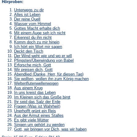
Hörproben:
Unterwegs zu dir
Alles ist Leben
Der reine Quell
Wasser vom Himmel
Gottes Macht erhalte dich
Mit einem Auge seh ich nicht
Erkennst du ihn nicht
Komm doch zu mir hinein
Ich hört ein Wort mir sagen
Deckt den Tisch
Der Wind weht wie und wo er will
Pfingsten/Überwindung von Babel
Erforsche mich, Gott
Wir preisen dich, Gott
Abendlied (Danke, Herr, für diesen Tag)
Sie wollten, wollen ihn zum König machen
Weltenflutenwellenwogen
Aus einem Krug
In uns kreist das Leben
Im Kleinen sich das Große birgt
Ihr seid das Salz der Erde
Fragen (Was ist Wahrheit)
Unerhofft grünt ein Reis
Aus der Armut eines Stalles
Es gibt viele Mütter
Singen um gehört zu werden
Gott, wir bringen vor Dich, was wir haben