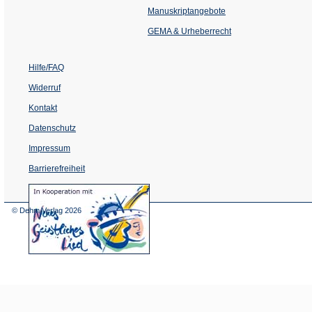
einem
Manuskriptangebote
neuen
Tab)
GEMA & Urheberrecht
Hilfe/FAQ
Widerruf
Kontakt
Datenschutz
Impressum
Barrierefreiheit
(Öffnet
in
einem
© Dehm Verlag
2026
neuen
Tab)