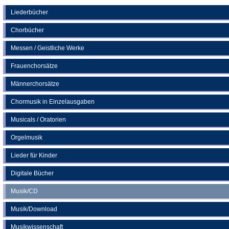
einem
neuen
Liederbücher
Tab)
Chorbücher
Messen / Geistliche Werke
Frauenchorsätze
Männerchorsätze
Chormusik in Einzelausgaben
Musicals / Oratorien
Orgelmusik
Lieder für Kinder
Digitale Bücher
Musik/CD
Musik/Download
Musikwissenschaft