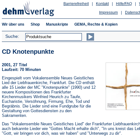
Barrierefreiheit
|
Kontakt
|
Hilfe/FAQ
|
Impressum
|
Datensc
Wir über uns
Shop
Manuskripte
GEMA, Rechte & Kopien
Suche:
CD Knotenpunkte
2001, 27 Titel
Laufzeit: 70 Minuten
Eingespielt vom Vokalensemble Neues Geistliches
Lied der Liebfrauenkirche, Frankfurt. Die CD enthält
alle 15 Lieder der MC "Knotenpunkte" (1990) und 12
neuere Kompositionen des Frankfurter
Kirchenmusikers Winfried Heurich zu Taufe,
Eucharistie, Versöhnung, Firmung, Ehe, Tod und
Begräbnis. Die Lieder sind eine Fundgrube für die
Gestaltung von Gottesdiensten zu den
Sakramenten.
Das "Vokalensemble Neues Geistliches Lied" der Frankfurter Liebfrauenkirch
auch bekannte Lieder wie "Gottes Macht erhalte dich", "In uns kreist das Le
"Gott, wir bringen vor dich, was wir haben" und "Unterwegs zu dir".