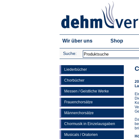
Wir über uns
Shop
Suche:
C
Liederbücher
Chorbücher
20
La
Messen / Geistliche Werke
Ei
Di
Frauenchorsätze
Ko
Ve
Ge
Männerchorsätze
Da
Chormusik in Einzelausgaben
be
br
Musicals / Oratorien
Hö