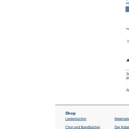
i
S
d
(Ö
.
in
e
A
n
T
Shop
Liederbücher
Materiali
Chor und Bandbücher
Der Kata