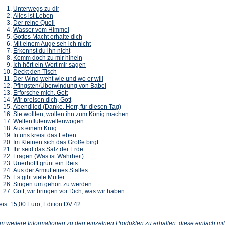
Unterwegs zu dir
Alles ist Leben
Der reine Quell
Wasser vom Himmel
Gottes Macht erhalte dich
Mit einem Auge seh ich nicht
Erkennst du ihn nicht
Komm doch zu mir hinein
Ich hört ein Wort mir sagen
Deckt den Tisch
Der Wind weht wie und wo er will
Pfingsten/Überwindung von Babel
Erforsche mich, Gott
Wir preisen dich, Gott
Abendlied (Danke, Herr, für diesen Tag)
Sie wollten, wollen ihn zum König machen
Weltenflutenwellenwogen
Aus einem Krug
In uns kreist das Leben
Im Kleinen sich das Große birgt
Ihr seid das Salz der Erde
Fragen (Was ist Wahrheit)
Unerhofft grünt ein Reis
Aus der Armut eines Stalles
Es gibt viele Mütter
Singen um gehört zu werden
Gott, wir bringen vor Dich, was wir haben
eis: 15,00 Euro, Edition DV 42
m weitere Informationen zu den einzelnen Produkten zu erhalten, diese einfach mit