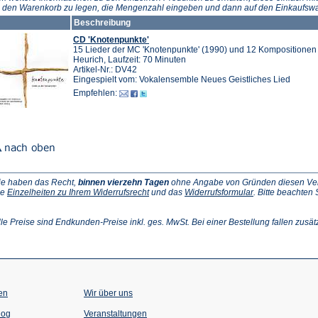
n den Warenkorb zu legen, die Mengenzahl eingeben und dann auf den Einkaufswa
Beschreibung
CD 'Knotenpunkte'
15 Lieder der MC 'Knotenpunkte' (1990) und 12 Kompositionen 
Heurich, Laufzeit: 70 Minuten
Artikel-Nr.: DV42
Eingespielt vom: Vokalensemble Neues Geistliches Lied
Empfehlen:
ie haben das Recht,
binnen vierzehn Tagen
ohne Angabe von Gründen diesen Vertr
(Öffnet
(Öffnet
ie
Einzelheiten zu Ihrem Widerrufsrecht
und das
Widerrufsformular
. Bitte beachten
ffnet
in
in
einem
einem
inem
neuen
neuen
lle Preise sind Endkunden-Preise inkl. ges. MwSt. Bei einer Bestellung fallen zusät
euen
Tab)
Tab)
ab)
en
Wir über uns
(Öffnet
(Öffnet
log
Veranstaltungen