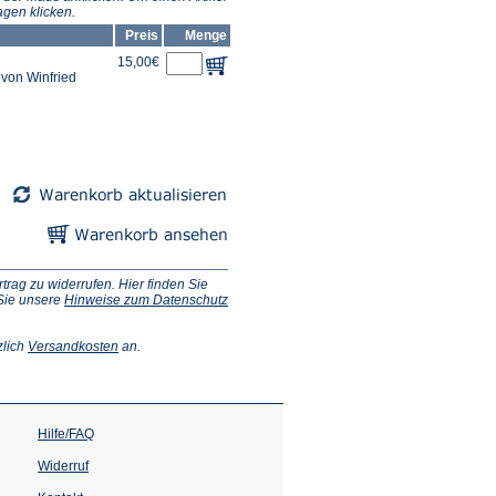
gen klicken.
Preis
Menge
15,00€
von Winfried
ag zu widerrufen. Hier finden Sie
 Sie unsere
Hinweise zum Datenschutz
(Öffnet
zlich
Versandkosten
an.
in
einem
neuen
Tab)
Hilfe/FAQ
Widerruf