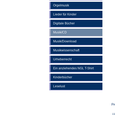
Orgelmusik
Lieder für Kinder
Digitale Bücher
Musik/CD
Musik/Download
Musikwissenschaft
Urheberrecht
Ein anziehendes NGL T-Shirt
Kinderbücher
Leselust
Pr
U