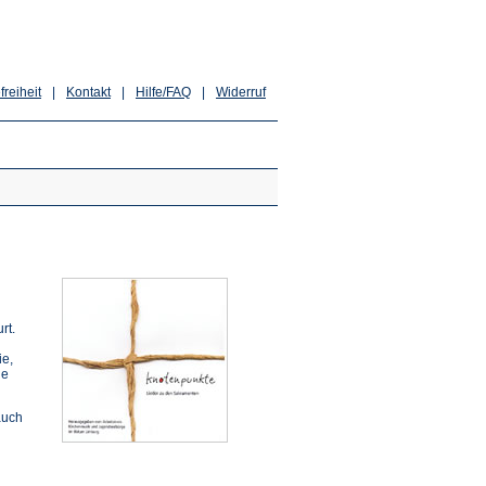
freiheit
|
Kontakt
|
Hilfe/FAQ
|
Widerruf
rt.
ie,
ie
auch