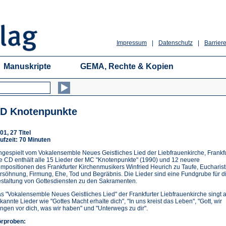
Impressum
|
Datenschutz
|
Barriere
Manuskripte
GEMA, Rechte & Kopien
D Knotenpunkte
01, 27 Titel
ufzeit: 70 Minuten
ngespielt vom Vokalensemble Neues Geistliches Lied der Liebfrauenkirche, Frankfu
e CD enthält alle 15 Lieder der MC "Knotenpunkte" (1990) und 12 neuere
mpositionen des Frankfurter Kirchenmusikers Winfried Heurich zu Taufe, Eucharist
rsöhnung, Firmung, Ehe, Tod und Begräbnis. Die Lieder sind eine Fundgrube für d
staltung von Gottesdiensten zu den Sakramenten.
s "Vokalensemble Neues Geistliches Lied" der Frankfurter Liebfrauenkirche singt 
kannte Lieder wie "Gottes Macht erhalte dich", "In uns kreist das Leben", "Gott, wir
ingen vor dich, was wir haben" und "Unterwegs zu dir".
rproben: