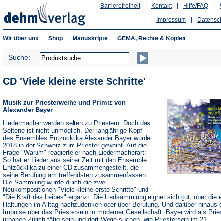
Barrierefreiheit
|
Kontakt
|
Hilfe/FAQ
|
Impressum
|
Datensc
Wir über uns
Shop
Manuskripte
GEMA, Rechte & Kopien
Suche:
CD 'Viele kleine erste Schritte'
Musik zur Priesterweihe und Primiz von
Alexander Bayer
Liedermacher werden selten zu Priestern. Doch das
Seltene ist nicht unmöglich. Der langjährige Kopf
des Ensembles Entzücklika Alexander Bayer wurde
2018 in der Schweiz zum Priester geweiht. Auf die
Frage "Warum" reagierte er nach Liedermacherart:
So hat er Lieder aus seiner Zeit mit den Ensemble
Entzücklika zu einer CD zusammengestellt, die
seine Berufung am treffendsten zusammenfassen.
Die Sammlung wurde durch die zwei
Neukompositionen "Viele kleine erste Schritte" und
"Die Kraft des Leibes" ergänzt. Die Liedsammlung eignet sich gut, über die 
Haltungen im Alltag nachzudenken oder über Berufung. Und darüber hinaus g
Impulse über das Priestersein in moderner Gesellschaft. Bayer wird als Prie
urbanen Zürich tätig sein und dort Wege suchen, wie Priestersein im 21.