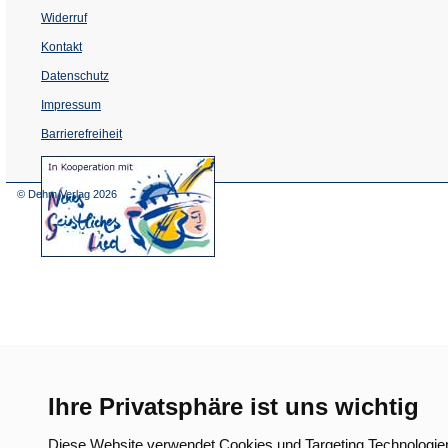
Widerruf
Kontakt
Datenschutz
Impressum
Barrierefreiheit
(Öffnet
in
einem
© Dehm Verlag
2026
neuen
Tab)
Ihre Privatsphäre ist uns wichtig
Diese Website verwendet Cookies und Targeting Technologie