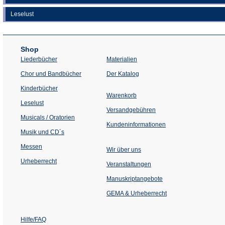
Leselust
Shop
Liederbücher
Materialien
(Öffnet
Chor und Bandbücher
Der Katalog
in
einem
Kinderbücher
neuen
Warenkorb
Tab)
Leselust
Versandgebühren
Musicals / Oratorien
Kundeninformationen
Musik und CD´s
Messen
Wir über uns
Urheberrecht
(Öffnet
Veranstaltungen
in
einem
Manuskriptangebote
neuen
Tab)
GEMA & Urheberrecht
Hilfe/FAQ