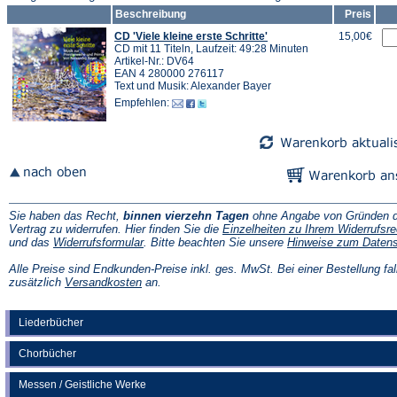
Beschreibung
Preis
CD 'Viele kleine erste Schritte'
15,00€
CD mit 11 Titeln, Laufzeit: 49:28 Minuten
Artikel-Nr.: DV64
EAN 4 280000 276117
Text und Musik: Alexander Bayer
Empfehlen:
Sie haben das Recht,
binnen vierzehn Tagen
ohne Angabe von Gründen d
Vertrag zu widerrufen. Hier finden Sie die
Einzelheiten zu Ihrem Widerrufsre
(Öffnet
und das
Widerrufsformular
. Bitte beachten Sie unsere
Hinweise zum Daten
in
einem
Alle Preise sind Endkunden-Preise inkl. ges. MwSt. Bei einer Bestellung fal
neuen
(Öffnet
zusätzlich
Versandkosten
an.
Tab)
in
einem
neuen
Liederbücher
Tab)
Chorbücher
Messen / Geistliche Werke