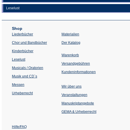
Leselust
Shop
Liederbücher
Materialien
(Öffnet
Chor und Bandbücher
Der Katalog
in
einem
Kinderbücher
neuen
Warenkorb
Tab)
Leselust
Versandgebühren
Musicals / Oratorien
Kundeninformationen
Musik und CD´s
Messen
Wir über uns
Urheberrecht
(Öffnet
Veranstaltungen
in
einem
Manuskriptangebote
neuen
Tab)
GEMA & Urheberrecht
Hilfe/FAQ