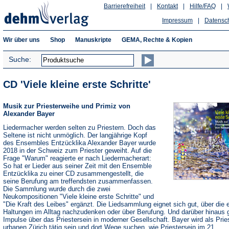
Barrierefreiheit
|
Kontakt
|
Hilfe/FAQ
|
Impressum
|
Datensc
Wir über uns
Shop
Manuskripte
GEMA, Rechte & Kopien
Suche:
CD 'Viele kleine erste Schritte'
Musik zur Priesterweihe und Primiz von
Alexander Bayer
Liedermacher werden selten zu Priestern. Doch das
Seltene ist nicht unmöglich. Der langjährige Kopf
des Ensembles Entzücklika Alexander Bayer wurde
2018 in der Schweiz zum Priester geweiht. Auf die
Frage "Warum" reagierte er nach Liedermacherart:
So hat er Lieder aus seiner Zeit mit den Ensemble
Entzücklika zu einer CD zusammengestellt, die
seine Berufung am treffendsten zusammenfassen.
Die Sammlung wurde durch die zwei
Neukompositionen "Viele kleine erste Schritte" und
"Die Kraft des Leibes" ergänzt. Die Liedsammlung eignet sich gut, über die 
Haltungen im Alltag nachzudenken oder über Berufung. Und darüber hinaus g
Impulse über das Priestersein in moderner Gesellschaft. Bayer wird als Prie
urbanen Zürich tätig sein und dort Wege suchen, wie Priestersein im 21.