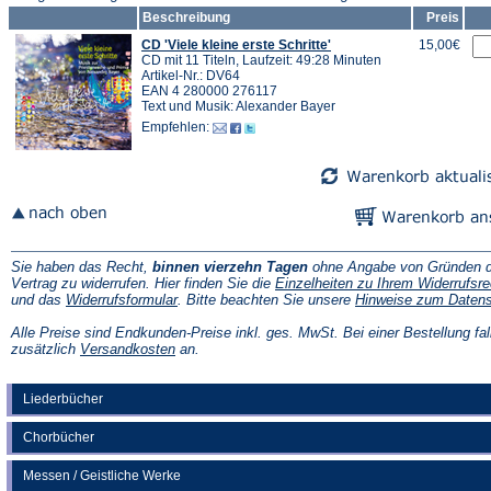
Beschreibung
Preis
CD 'Viele kleine erste Schritte'
15,00€
CD mit 11 Titeln, Laufzeit: 49:28 Minuten
Artikel-Nr.: DV64
EAN 4 280000 276117
Text und Musik: Alexander Bayer
Empfehlen:
Sie haben das Recht,
binnen vierzehn Tagen
ohne Angabe von Gründen d
Vertrag zu widerrufen. Hier finden Sie die
Einzelheiten zu Ihrem Widerrufsre
(Öffnet
und das
Widerrufsformular
. Bitte beachten Sie unsere
Hinweise zum Daten
in
einem
Alle Preise sind Endkunden-Preise inkl. ges. MwSt. Bei einer Bestellung fal
neuen
(Öffnet
zusätzlich
Versandkosten
an.
Tab)
in
einem
neuen
Liederbücher
Tab)
Chorbücher
Messen / Geistliche Werke