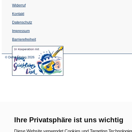
Widerruf
Kontakt
Datenschutz
Impressum
Barrierefreiheit
(Öffnet
in
einem
© Dehm Verlag
2026
neuen
Tab)
Ihre Privatsphäre ist uns wichtig
Diese Website verwendet Cookies und Targeting Technologie