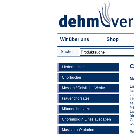
Wir über uns
Shop
Suche:
C
Liederbücher
Chorbücher
Mu
Li
Messen / Geistliche Werke
la
zu
Frauenchorsätze
Li
se
Ne
Männerchorsätze
Li
üb
Chormusik in Einzelausgaben
Ge
wi
Musicals / Oratorien
Ba