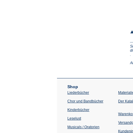
S
d
(Ö
.
in
e
A
n
T
Shop
Liederbücher
Materiali
Chor und Bandbücher
Der Kata
Kinderbücher
Warenko
Leselust
Versand
Musicals / Oratorien
Kundenin