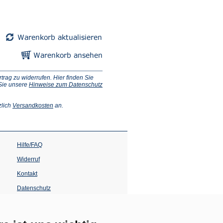
ag zu widerrufen. Hier finden Sie
 Sie unsere
Hinweise zum Datenschutz
(Öffnet
zlich
Versandkosten
an.
in
einem
neuen
Tab)
Hilfe/FAQ
Widerruf
Kontakt
Datenschutz
Impressum
Barrierefreiheit