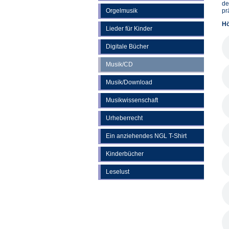
de
Orgelmusik
pr
Hö
Lieder für Kinder
Digitale Bücher
Musik/CD
Musik/Download
Musikwissenschaft
Urheberrecht
Ein anziehendes NGL T-Shirt
Kinderbücher
Leselust