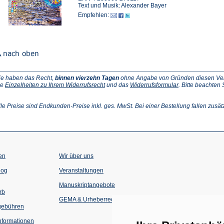
Text und Musik: Alexander Bayer
Empfehlen:
ie haben das Recht,
binnen vierzehn Tagen
ohne Angabe von Gründen diesen Vertr
(Öffnet
(Öffnet
ie
Einzelheiten zu Ihrem Widerrufsrecht
und das
Widerrufsformular
. Bitte beachten
ffnet
in
in
einem
einem
inem
neuen
neuen
lle Preise sind Endkunden-Preise inkl. ges. MwSt. Bei einer Bestellung fallen zusät
euen
Tab)
Tab)
ab)
en
Wir über uns
(Öffnet
(Öffnet
log
Veranstaltungen
in
in
einem
einem
Manuskriptangebote
neuen
neuen
rb
Tab)
Tab)
GEMA & Urheberrecht
gebühren
formationen