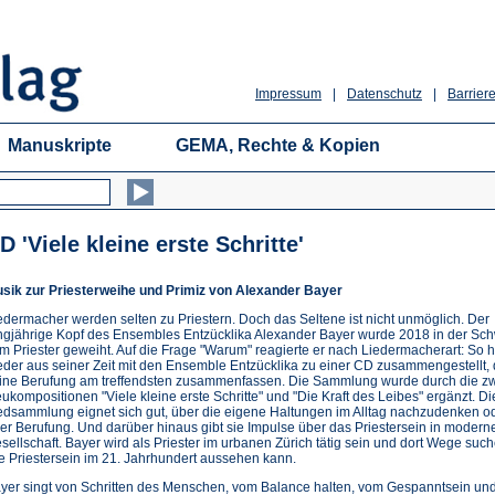
Impressum
|
Datenschutz
|
Barriere
Manuskripte
GEMA, Rechte & Kopien
D 'Viele kleine erste Schritte'
sik zur Priesterweihe und Primiz von Alexander Bayer
edermacher werden selten zu Priestern. Doch das Seltene ist nicht unmöglich. Der
ngjährige Kopf des Ensembles Entzücklika Alexander Bayer wurde 2018 in der Sc
m Priester geweiht. Auf die Frage "Warum" reagierte er nach Liedermacherart: So h
eder aus seiner Zeit mit den Ensemble Entzücklika zu einer CD zusammengestellt, 
ine Berufung am treffendsten zusammenfassen. Die Sammlung wurde durch die z
ukompositionen "Viele kleine erste Schritte" und "Die Kraft des Leibes" ergänzt. Di
edsammlung eignet sich gut, über die eigene Haltungen im Alltag nachzudenken o
er Berufung. Und darüber hinaus gibt sie Impulse über das Priestersein in modern
sellschaft. Bayer wird als Priester im urbanen Zürich tätig sein und dort Wege such
e Priestersein im 21. Jahrhundert aussehen kann.
yer singt von Schritten des Menschen, vom Balance halten, vom Gespanntsein un