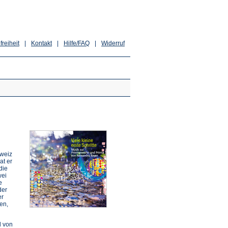
freiheit
|
Kontakt
|
Hilfe/FAQ
|
Widerruf
hweiz
at er
die
wei
e
der
er
en,
d von