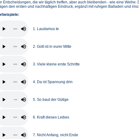
n Entscheidungen, die wir täglich treffen, aber auch bleibenden - wie eine Weihe
ägen den ersten und nachhaltigen Eindruck, ergänzt mit ruhigen Balladen und iris
rbeispiele:
1. Laudamus te
2. Gott ist in eurer Mitte
3. Viele kleine erste Schritte
4. Da ist Spannung drin
5. So baut der Gütige
6. Kraft dieses Leibes
7. Nicht Anfang, nicht Ende