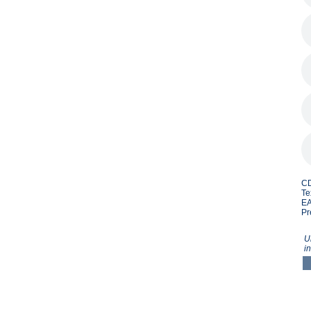
CD
Te
EA
Pr
U
i