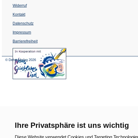
Widerruf
Kontakt
Datenschutz
Impressum
Barrierefreiheit
(Öffnet
in
einem
© Dehm Verlag
2026
neuen
Tab)
Ihre Privatsphäre ist uns wichtig
Diese Website verwendet Cookies und Targeting Technologie