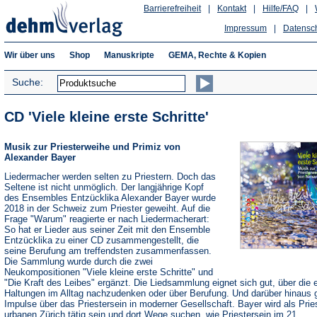
Barrierefreiheit
|
Kontakt
|
Hilfe/FAQ
|
Impressum
|
Datensc
Wir über uns
Shop
Manuskripte
GEMA, Rechte & Kopien
Suche:
CD 'Viele kleine erste Schritte'
Musik zur Priesterweihe und Primiz von
Alexander Bayer
Liedermacher werden selten zu Priestern. Doch das
Seltene ist nicht unmöglich. Der langjährige Kopf
des Ensembles Entzücklika Alexander Bayer wurde
2018 in der Schweiz zum Priester geweiht. Auf die
Frage "Warum" reagierte er nach Liedermacherart:
So hat er Lieder aus seiner Zeit mit den Ensemble
Entzücklika zu einer CD zusammengestellt, die
seine Berufung am treffendsten zusammenfassen.
Die Sammlung wurde durch die zwei
Neukompositionen "Viele kleine erste Schritte" und
"Die Kraft des Leibes" ergänzt. Die Liedsammlung eignet sich gut, über die 
Haltungen im Alltag nachzudenken oder über Berufung. Und darüber hinaus g
Impulse über das Priestersein in moderner Gesellschaft. Bayer wird als Prie
urbanen Zürich tätig sein und dort Wege suchen, wie Priestersein im 21.