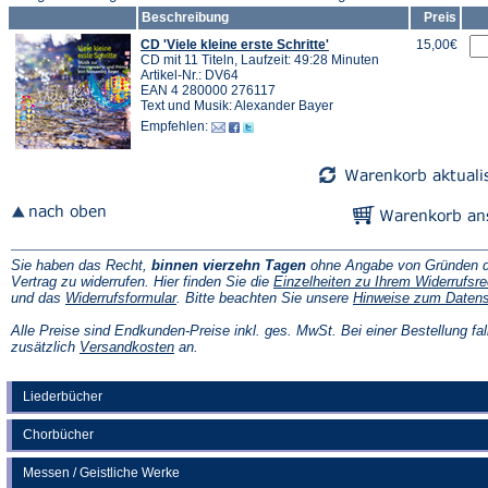
Beschreibung
Preis
CD 'Viele kleine erste Schritte'
15,00€
CD mit 11 Titeln, Laufzeit: 49:28 Minuten
Artikel-Nr.: DV64
EAN 4 280000 276117
Text und Musik: Alexander Bayer
Empfehlen:
Sie haben das Recht,
binnen vierzehn Tagen
ohne Angabe von Gründen d
Vertrag zu widerrufen. Hier finden Sie die
Einzelheiten zu Ihrem Widerrufsre
(Öffnet
und das
Widerrufsformular
. Bitte beachten Sie unsere
Hinweise zum Daten
in
einem
Alle Preise sind Endkunden-Preise inkl. ges. MwSt. Bei einer Bestellung fal
neuen
(Öffnet
zusätzlich
Versandkosten
an.
Tab)
in
einem
neuen
Liederbücher
Tab)
Chorbücher
Messen / Geistliche Werke