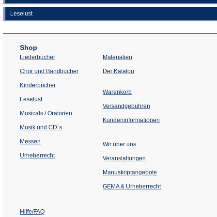
Leselust
Shop
Liederbücher
Materialien
(Öffnet
Chor und Bandbücher
Der Katalog
in
einem
Kinderbücher
neuen
Warenkorb
Tab)
Leselust
Versandgebühren
Musicals / Oratorien
Kundeninformationen
Musik und CD´s
Messen
Wir über uns
Urheberrecht
(Öffnet
Veranstaltungen
in
einem
Manuskriptangebote
neuen
Tab)
GEMA & Urheberrecht
Hilfe/FAQ