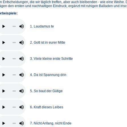
n Entscheidungen, die wir täglich treffen, aber auch bleibenden - wie eine Weihe
ägen den ersten und nachhaltigen Eindruck, ergänzt mit ruhigen Balladen und iris
rbeispiele:
1. Laudamus te
2. Gott ist in eurer Mitte
3. Viele kleine erste Schritte
4. Da ist Spannung drin
5. So baut der Gütige
6. Kraft dieses Leibes
7. Nicht Anfang, nicht Ende