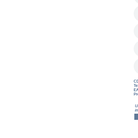
CD
Te
EA
Pr
U
i