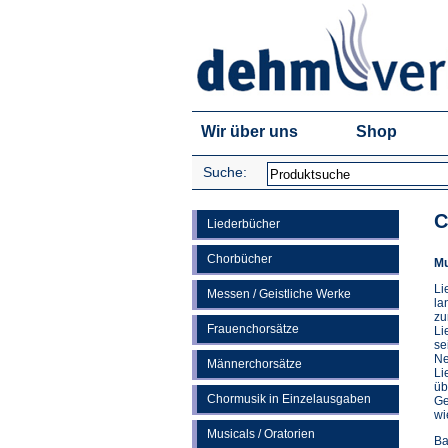
Wir über uns
Shop
Suche:
C
Liederbücher
Chorbücher
Mu
Li
Messen / Geistliche Werke
la
zu
Frauenchorsätze
Li
se
Ne
Männerchorsätze
Li
üb
Chormusik in Einzelausgaben
Ge
wi
Musicals / Oratorien
Ba