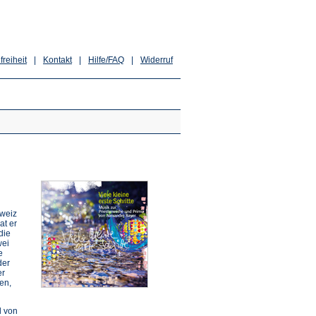
freiheit
|
Kontakt
|
Hilfe/FAQ
|
Widerruf
hweiz
at er
die
wei
e
der
er
en,
d von