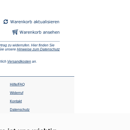
ag zu widerrufen. Hier finden Sie
 Sie unsere
Hinweise zum Datenschutz
(Öffnet
zlich
Versandkosten
an.
in
einem
neuen
Tab)
Hilfe/FAQ
Widerruf
Kontakt
Datenschutz
Impressum
Barrierefreiheit