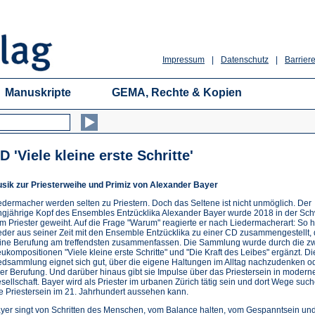
Impressum
|
Datenschutz
|
Barriere
Manuskripte
GEMA, Rechte & Kopien
D 'Viele kleine erste Schritte'
sik zur Priesterweihe und Primiz von Alexander Bayer
edermacher werden selten zu Priestern. Doch das Seltene ist nicht unmöglich. Der
ngjährige Kopf des Ensembles Entzücklika Alexander Bayer wurde 2018 in der Sc
m Priester geweiht. Auf die Frage "Warum" reagierte er nach Liedermacherart: So h
eder aus seiner Zeit mit den Ensemble Entzücklika zu einer CD zusammengestellt, 
ine Berufung am treffendsten zusammenfassen. Die Sammlung wurde durch die z
ukompositionen "Viele kleine erste Schritte" und "Die Kraft des Leibes" ergänzt. Di
edsammlung eignet sich gut, über die eigene Haltungen im Alltag nachzudenken o
er Berufung. Und darüber hinaus gibt sie Impulse über das Priestersein in modern
sellschaft. Bayer wird als Priester im urbanen Zürich tätig sein und dort Wege such
e Priestersein im 21. Jahrhundert aussehen kann.
yer singt von Schritten des Menschen, vom Balance halten, vom Gespanntsein un