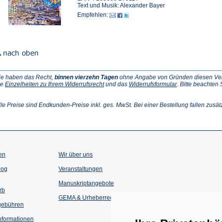
Text und Musik: Alexander Bayer
Empfehlen:
ie haben das Recht,
binnen vierzehn Tagen
ohne Angabe von Gründen diesen Vertr
(Öffnet
(Öffnet
ie
Einzelheiten zu Ihrem Widerrufsrecht
und das
Widerrufsformular
. Bitte beachten
ffnet
in
in
einem
einem
inem
neuen
neuen
lle Preise sind Endkunden-Preise inkl. ges. MwSt. Bei einer Bestellung fallen zusät
euen
Tab)
Tab)
ab)
en
Wir über uns
(Öffnet
(Öffnet
log
Veranstaltungen
in
in
einem
einem
Manuskriptangebote
neuen
neuen
rb
Tab)
Tab)
GEMA & Urheberrecht
gebühren
formationen