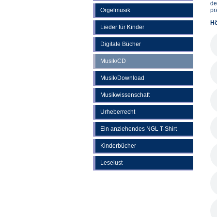
de
Orgelmusik
pr
Hö
Lieder für Kinder
Digitale Bücher
Musik/CD
Musik/Download
Musikwissenschaft
Urheberrecht
Ein anziehendes NGL T-Shirt
Kinderbücher
Leselust