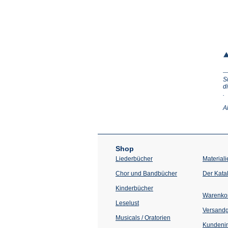
S
d
(Ö
.
in
e
A
n
T
Shop
Liederbücher
Materiali
Chor und Bandbücher
Der Kata
Kinderbücher
Warenko
Leselust
Versand
Musicals / Oratorien
Kundenin