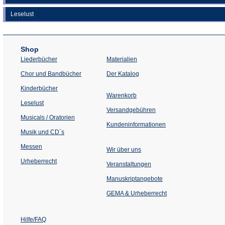
Leselust
Shop
Liederbücher
Materialien
(Öffnet
Chor und Bandbücher
Der Katalog
in
einem
Kinderbücher
neuen
Warenkorb
Tab)
Leselust
Versandgebühren
Musicals / Oratorien
Kundeninformationen
Musik und CD´s
Messen
Wir über uns
Urheberrecht
(Öffnet
Veranstaltungen
in
einem
Manuskriptangebote
neuen
Tab)
GEMA & Urheberrecht
Hilfe/FAQ