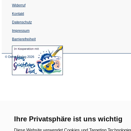
Widerruf
Kontakt
Datenschutz
Impressum
Barrierefreiheit
(Öffnet
in
einem
© Dehm Verlag
2026
neuen
Tab)
Ihre Privatsphäre ist uns wichtig
Diese Website verwendet Cookies und Targeting Technologie