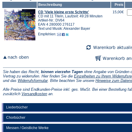
Beschreibung
Preis
CD 'Viele kleine erste Schritte'
15,00€
CD mit 11 Titeln, Laufzeit: 49:28 Minuten
Artikel-Nr.: DV64
EAN 4 280000 276117
Text und Musik: Alexander Bayer
Empfehlen:
Sie haben das Recht,
binnen vierzehn Tagen
ohne Angabe von Gründen d
Vertrag zu widerrufen. Hier finden Sie die
Einzelheiten zu Ihrem Widerrufsre
(Öffnet
und das
Widerrufsformular
. Bitte beachten Sie unsere
Hinweise zum Daten
in
einem
Alle Preise sind Endkunden-Preise inkl. ges. MwSt. Bei einer Bestellung fal
neuen
(Öffnet
zusätzlich
Versandkosten
an.
Tab)
in
einem
neuen
Liederbücher
Tab)
Chorbücher
Messen / Geistliche Werke