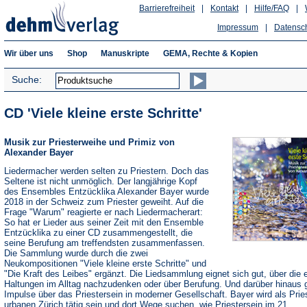
Barrierefreiheit
|
Kontakt
|
Hilfe/FAQ
|
Impressum
|
Datensc
Wir über uns
Shop
Manuskripte
GEMA, Rechte & Kopien
Suche:
CD 'Viele kleine erste Schritte'
Musik zur Priesterweihe und Primiz von
Alexander Bayer
Liedermacher werden selten zu Priestern. Doch das
Seltene ist nicht unmöglich. Der langjährige Kopf
des Ensembles Entzücklika Alexander Bayer wurde
2018 in der Schweiz zum Priester geweiht. Auf die
Frage "Warum" reagierte er nach Liedermacherart:
So hat er Lieder aus seiner Zeit mit den Ensemble
Entzücklika zu einer CD zusammengestellt, die
seine Berufung am treffendsten zusammenfassen.
Die Sammlung wurde durch die zwei
Neukompositionen "Viele kleine erste Schritte" und
"Die Kraft des Leibes" ergänzt. Die Liedsammlung eignet sich gut, über die 
Haltungen im Alltag nachzudenken oder über Berufung. Und darüber hinaus g
Impulse über das Priestersein in moderner Gesellschaft. Bayer wird als Prie
urbanen Zürich tätig sein und dort Wege suchen, wie Priestersein im 21.