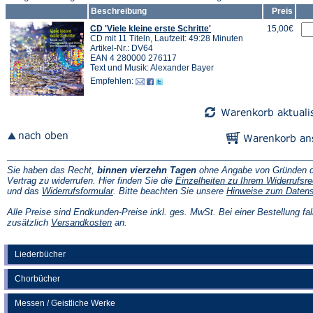
Beschreibung
Preis
CD 'Viele kleine erste Schritte'
15,00€
CD mit 11 Titeln, Laufzeit: 49:28 Minuten
Artikel-Nr.: DV64
EAN 4 280000 276117
Text und Musik: Alexander Bayer
Empfehlen:
Sie haben das Recht,
binnen vierzehn Tagen
ohne Angabe von Gründen d
Vertrag zu widerrufen. Hier finden Sie die
Einzelheiten zu Ihrem Widerrufsre
(Öffnet
und das
Widerrufsformular
. Bitte beachten Sie unsere
Hinweise zum Daten
in
einem
Alle Preise sind Endkunden-Preise inkl. ges. MwSt. Bei einer Bestellung fal
neuen
(Öffnet
zusätzlich
Versandkosten
an.
Tab)
in
einem
neuen
Liederbücher
Tab)
Chorbücher
Messen / Geistliche Werke