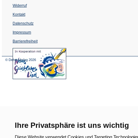
Widerruf
Kontakt
Datenschutz
Impressum
Barrierefreiheit
(Öffnet
in
einem
© Dehm Verlag
2026
neuen
Tab)
Ihre Privatsphäre ist uns wichtig
Diese Website verwendet Cookies und Targeting Technologie