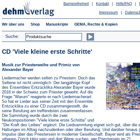
Barrierefreiheit
|
Kontakt
|
Hilfe/FAQ
|
Impressum
|
Datensc
Wir über uns
Shop
Manuskripte
GEMA, Rechte & Kopien
Suche:
CD 'Viele kleine erste Schritte'
Musik zur Priesterweihe und Primiz von
Alexander Bayer
Liedermacher werden selten zu Priestern. Doch das
Seltene ist nicht unmöglich. Der langjährige Kopf
des Ensembles Entzücklika Alexander Bayer wurde
2018 in der Schweiz zum Priester geweiht. Auf die
Frage "Warum" reagierte er nach Liedermacherart:
So hat er Lieder aus seiner Zeit mit den Ensemble
Entzücklika zu einer CD zusammengestellt, die
seine Berufung am treffendsten zusammenfassen.
Die Sammlung wurde durch die zwei
Neukompositionen "Viele kleine erste Schritte" und
"Die Kraft des Leibes" ergänzt. Die Liedsammlung eignet sich gut, über die 
Haltungen im Alltag nachzudenken oder über Berufung. Und darüber hinaus g
Impulse über das Priestersein in moderner Gesellschaft. Bayer wird als Prie
urbanen Zürich tätig sein und dort Wege suchen, wie Priestersein im 21.