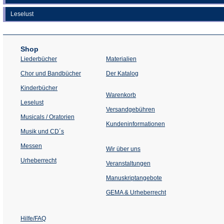
Leselust
Shop
Liederbücher
Materialien
(Öffnet
Chor und Bandbücher
Der Katalog
in
einem
Kinderbücher
neuen
Warenkorb
Tab)
Leselust
Versandgebühren
Musicals / Oratorien
Kundeninformationen
Musik und CD´s
Messen
Wir über uns
Urheberrecht
(Öffnet
Veranstaltungen
in
einem
Manuskriptangebote
neuen
Tab)
GEMA & Urheberrecht
Hilfe/FAQ