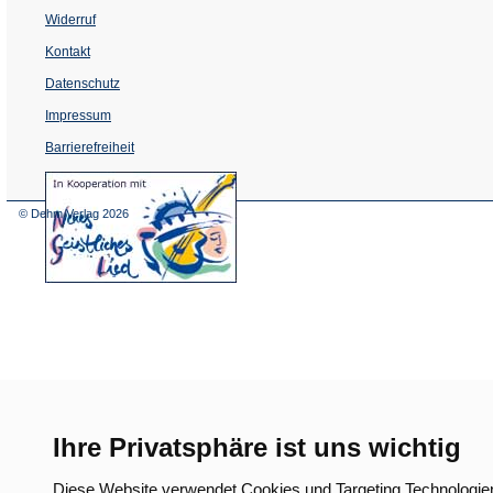
Widerruf
Kontakt
Datenschutz
Impressum
Barrierefreiheit
(Öffnet
in
einem
© Dehm Verlag
2026
neuen
Tab)
Ihre Privatsphäre ist uns wichtig
Diese Website verwendet Cookies und Targeting Technologie