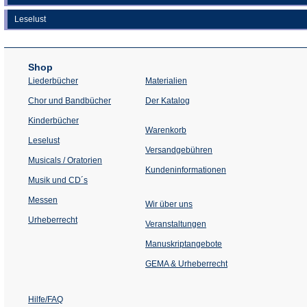
Leselust
Shop
Liederbücher
Materialien
(Öffnet
Chor und Bandbücher
Der Katalog
in
einem
Kinderbücher
neuen
Warenkorb
Tab)
Leselust
Versandgebühren
Musicals / Oratorien
Kundeninformationen
Musik und CD´s
Messen
Wir über uns
Urheberrecht
(Öffnet
Veranstaltungen
in
einem
Manuskriptangebote
neuen
Tab)
GEMA & Urheberrecht
Hilfe/FAQ