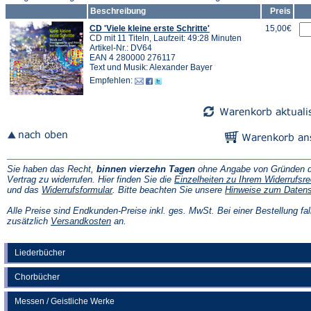
Beschreibung
Preis
CD 'Viele kleine erste Schritte'
15,00€
CD mit 11 Titeln, Laufzeit: 49:28 Minuten
Artikel-Nr.: DV64
EAN 4 280000 276117
Text und Musik: Alexander Bayer
Empfehlen:
Sie haben das Recht,
binnen vierzehn Tagen
ohne Angabe von Gründen d
Vertrag zu widerrufen. Hier finden Sie die
Einzelheiten zu Ihrem Widerrufsre
(Öffnet
und das
Widerrufsformular
. Bitte beachten Sie unsere
Hinweise zum Daten
in
einem
Alle Preise sind Endkunden-Preise inkl. ges. MwSt. Bei einer Bestellung fal
neuen
(Öffnet
zusätzlich
Versandkosten
an.
Tab)
in
einem
neuen
Liederbücher
Tab)
Chorbücher
Messen / Geistliche Werke