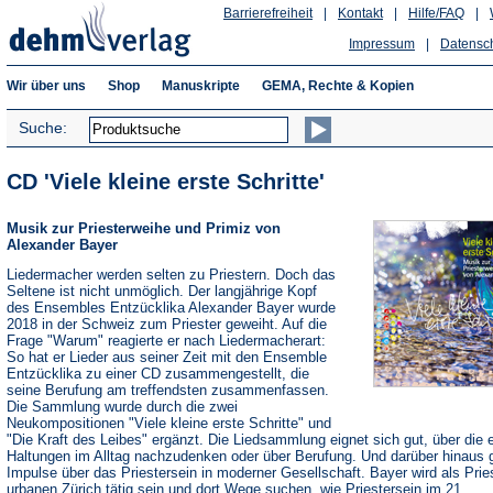
Barrierefreiheit
|
Kontakt
|
Hilfe/FAQ
|
Impressum
|
Datensc
Wir über uns
Shop
Manuskripte
GEMA, Rechte & Kopien
Suche:
CD 'Viele kleine erste Schritte'
Musik zur Priesterweihe und Primiz von
Alexander Bayer
Liedermacher werden selten zu Priestern. Doch das
Seltene ist nicht unmöglich. Der langjährige Kopf
des Ensembles Entzücklika Alexander Bayer wurde
2018 in der Schweiz zum Priester geweiht. Auf die
Frage "Warum" reagierte er nach Liedermacherart:
So hat er Lieder aus seiner Zeit mit den Ensemble
Entzücklika zu einer CD zusammengestellt, die
seine Berufung am treffendsten zusammenfassen.
Die Sammlung wurde durch die zwei
Neukompositionen "Viele kleine erste Schritte" und
"Die Kraft des Leibes" ergänzt. Die Liedsammlung eignet sich gut, über die 
Haltungen im Alltag nachzudenken oder über Berufung. Und darüber hinaus g
Impulse über das Priestersein in moderner Gesellschaft. Bayer wird als Prie
urbanen Zürich tätig sein und dort Wege suchen, wie Priestersein im 21.