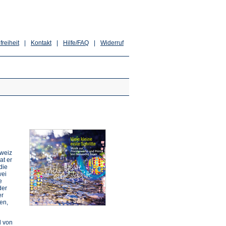
freiheit
|
Kontakt
|
Hilfe/FAQ
|
Widerruf
hweiz
at er
die
wei
e
der
er
en,
d von