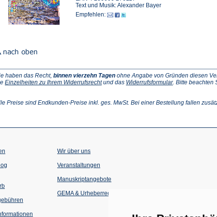
Text und Musik: Alexander Bayer
Empfehlen:
ie haben das Recht,
binnen vierzehn Tagen
ohne Angabe von Gründen diesen Vertr
(Öffnet
(Öffnet
ie
Einzelheiten zu Ihrem Widerrufsrecht
und das
Widerrufsformular
. Bitte beachten
ffnet
in
in
einem
einem
inem
neuen
neuen
lle Preise sind Endkunden-Preise inkl. ges. MwSt. Bei einer Bestellung fallen zusät
euen
Tab)
Tab)
ab)
en
Wir über uns
(Öffnet
(Öffnet
log
Veranstaltungen
in
in
einem
einem
Manuskriptangebote
neuen
neuen
rb
Tab)
Tab)
GEMA & Urheberrecht
gebühren
formationen