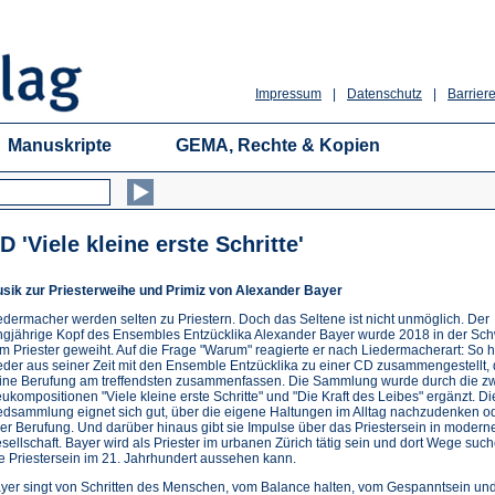
Impressum
|
Datenschutz
|
Barriere
Manuskripte
GEMA, Rechte & Kopien
D 'Viele kleine erste Schritte'
sik zur Priesterweihe und Primiz von Alexander Bayer
edermacher werden selten zu Priestern. Doch das Seltene ist nicht unmöglich. Der
ngjährige Kopf des Ensembles Entzücklika Alexander Bayer wurde 2018 in der Sc
m Priester geweiht. Auf die Frage "Warum" reagierte er nach Liedermacherart: So h
eder aus seiner Zeit mit den Ensemble Entzücklika zu einer CD zusammengestellt, 
ine Berufung am treffendsten zusammenfassen. Die Sammlung wurde durch die z
ukompositionen "Viele kleine erste Schritte" und "Die Kraft des Leibes" ergänzt. Di
edsammlung eignet sich gut, über die eigene Haltungen im Alltag nachzudenken o
er Berufung. Und darüber hinaus gibt sie Impulse über das Priestersein in modern
sellschaft. Bayer wird als Priester im urbanen Zürich tätig sein und dort Wege such
e Priestersein im 21. Jahrhundert aussehen kann.
yer singt von Schritten des Menschen, vom Balance halten, vom Gespanntsein un