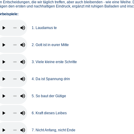
n Entscheidungen, die wir täglich treffen, aber auch bleibenden - wie eine Weihe
ägen den ersten und nachhaltigen Eindruck, ergänzt mit ruhigen Balladen und iris
rbeispiele:
1. Laudamus te
2. Gott ist in eurer Mitte
3. Viele kleine erste Schritte
4. Da ist Spannung drin
5. So baut der Gütige
6. Kraft dieses Leibes
7. Nicht Anfang, nicht Ende