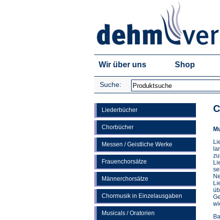
Wir über uns
Shop
Suche:
C
Liederbücher
Chorbücher
Mu
Li
Messen / Geistliche Werke
la
zu
Frauenchorsätze
Li
se
Ne
Männerchorsätze
Li
üb
Chormusik in Einzelausgaben
Ge
wi
Musicals / Oratorien
Ba