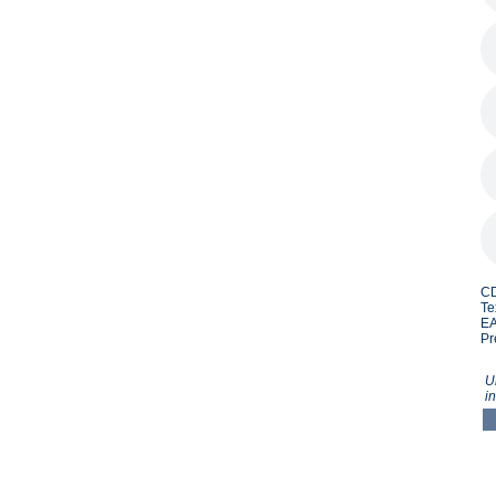
CD
Te
EA
Pr
U
i