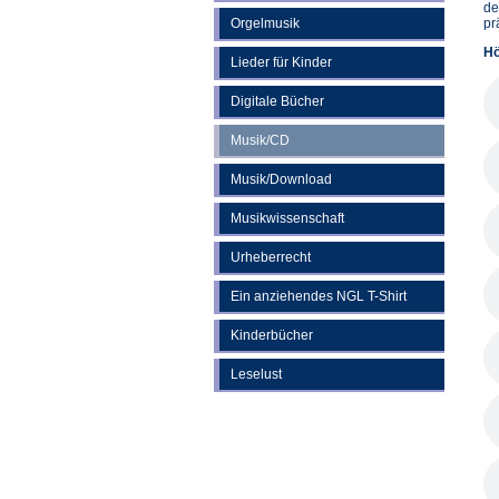
de
Orgelmusik
pr
Hö
Lieder für Kinder
Digitale Bücher
Musik/CD
Musik/Download
Musikwissenschaft
Urheberrecht
Ein anziehendes NGL T-Shirt
Kinderbücher
Leselust