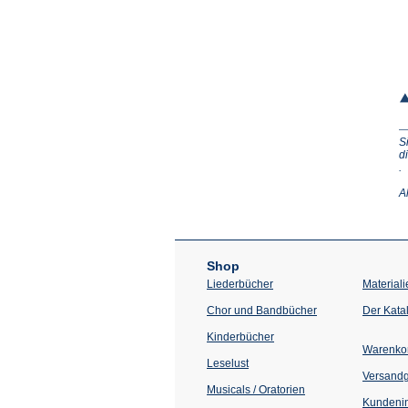
S
d
(Ö
.
in
e
A
n
T
Shop
Liederbücher
Materiali
Chor und Bandbücher
Der Kata
Kinderbücher
Warenko
Leselust
Versand
Musicals / Oratorien
Kundenin