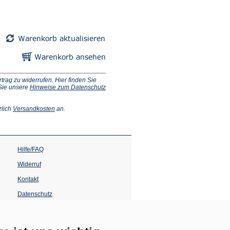
ag zu widerrufen. Hier finden Sie
 Sie unsere
Hinweise zum Datenschutz
(Öffnet
zlich
Versandkosten
an.
in
einem
neuen
Tab)
Hilfe/FAQ
Widerruf
Kontakt
Datenschutz
Impressum
Barrierefreiheit