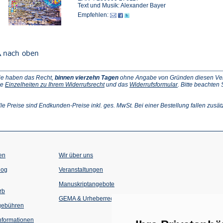
Text und Musik: Alexander Bayer
Empfehlen:
ie haben das Recht,
binnen vierzehn Tagen
ohne Angabe von Gründen diesen Vertr
(Öffnet
(Öffnet
ie
Einzelheiten zu Ihrem Widerrufsrecht
und das
Widerrufsformular
. Bitte beachten
ffnet
in
in
einem
einem
inem
neuen
neuen
lle Preise sind Endkunden-Preise inkl. ges. MwSt. Bei einer Bestellung fallen zusät
euen
Tab)
Tab)
ab)
en
Wir über uns
(Öffnet
(Öffnet
log
Veranstaltungen
in
in
einem
einem
Manuskriptangebote
neuen
neuen
rb
Tab)
Tab)
GEMA & Urheberrecht
gebühren
formationen