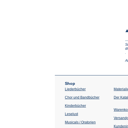
S
d
(Ö
.
in
e
A
n
T
Shop
Liederbücher
Materiali
Chor und Bandbücher
Der Kata
Kinderbücher
Warenko
Leselust
Versand
Musicals / Oratorien
Kundenin