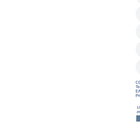
CD
Te
EA
Pr
U
i