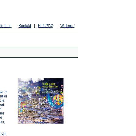
freiheit
|
Kontakt
|
Hilfe/FAQ
|
Widerruf
hweiz
at er
die
wei
e
der
er
en,
d von