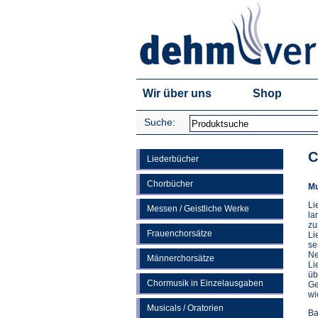
Wir über uns
Shop
Suche:
C
Liederbücher
Chorbücher
Mu
Li
Messen / Geistliche Werke
la
zu
Frauenchorsätze
Li
se
Ne
Männerchorsätze
Li
üb
Chormusik in Einzelausgaben
Ge
wi
Musicals / Oratorien
Ba