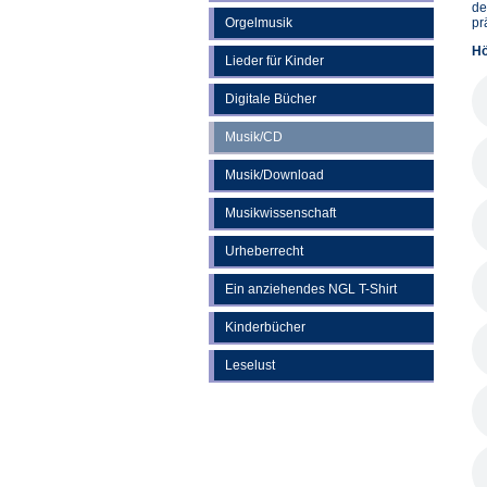
de
Orgelmusik
pr
Hö
Lieder für Kinder
Digitale Bücher
Musik/CD
Musik/Download
Musikwissenschaft
Urheberrecht
Ein anziehendes NGL T-Shirt
Kinderbücher
Leselust