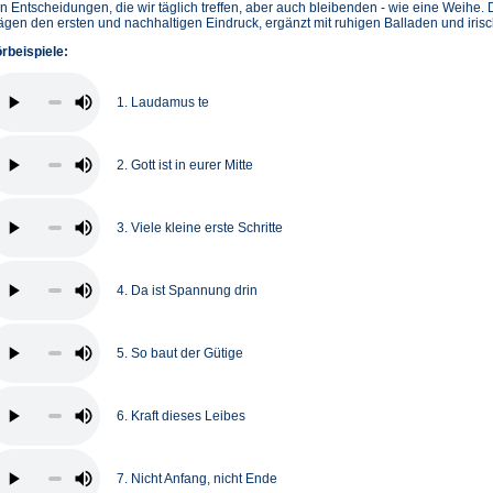
n Entscheidungen, die wir täglich treffen, aber auch bleibenden - wie eine Weihe
ägen den ersten und nachhaltigen Eindruck, ergänzt mit ruhigen Balladen und iris
rbeispiele:
1. Laudamus te
2. Gott ist in eurer Mitte
3. Viele kleine erste Schritte
4. Da ist Spannung drin
5. So baut der Gütige
6. Kraft dieses Leibes
7. Nicht Anfang, nicht Ende