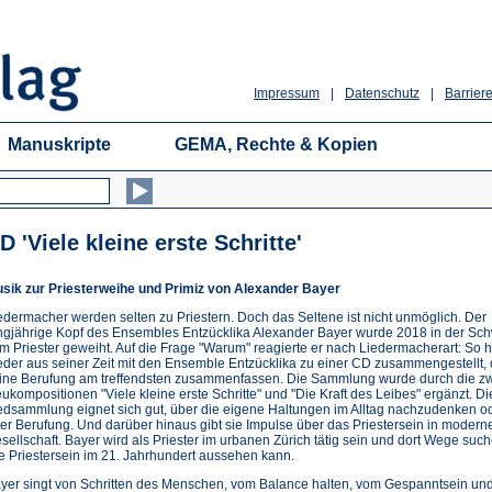
Impressum
|
Datenschutz
|
Barriere
Manuskripte
GEMA, Rechte & Kopien
D 'Viele kleine erste Schritte'
sik zur Priesterweihe und Primiz von Alexander Bayer
edermacher werden selten zu Priestern. Doch das Seltene ist nicht unmöglich. Der
ngjährige Kopf des Ensembles Entzücklika Alexander Bayer wurde 2018 in der Sc
m Priester geweiht. Auf die Frage "Warum" reagierte er nach Liedermacherart: So h
eder aus seiner Zeit mit den Ensemble Entzücklika zu einer CD zusammengestellt, 
ine Berufung am treffendsten zusammenfassen. Die Sammlung wurde durch die z
ukompositionen "Viele kleine erste Schritte" und "Die Kraft des Leibes" ergänzt. Di
edsammlung eignet sich gut, über die eigene Haltungen im Alltag nachzudenken o
er Berufung. Und darüber hinaus gibt sie Impulse über das Priestersein in modern
sellschaft. Bayer wird als Priester im urbanen Zürich tätig sein und dort Wege such
e Priestersein im 21. Jahrhundert aussehen kann.
yer singt von Schritten des Menschen, vom Balance halten, vom Gespanntsein un