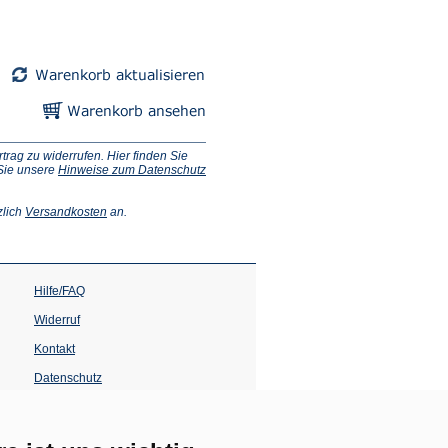
ag zu widerrufen. Hier finden Sie
 Sie unsere
Hinweise zum Datenschutz
(Öffnet
zlich
Versandkosten
an.
in
einem
neuen
Tab)
Hilfe/FAQ
Widerruf
Kontakt
Datenschutz
Impressum
Barrierefreiheit