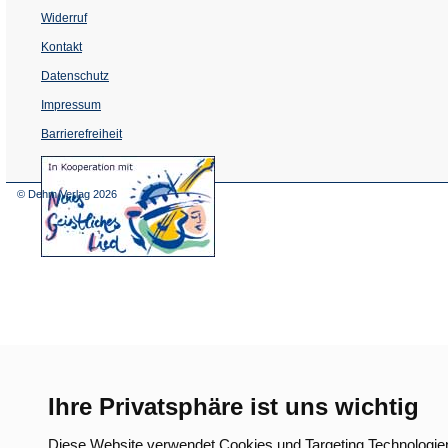
Widerruf
Kontakt
Datenschutz
Impressum
Barrierefreiheit
(Öffnet
in
einem
© Dehm Verlag
2026
neuen
Tab)
Ihre Privatsphäre ist uns wichtig
Diese Website verwendet Cookies und Targeting Technologie