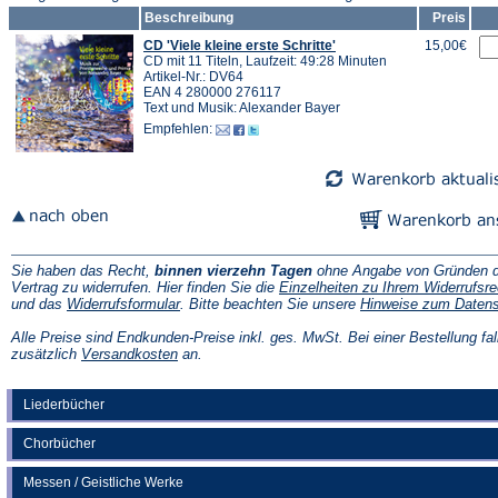
Beschreibung
Preis
CD 'Viele kleine erste Schritte'
15,00€
CD mit 11 Titeln, Laufzeit: 49:28 Minuten
Artikel-Nr.: DV64
EAN 4 280000 276117
Text und Musik: Alexander Bayer
Empfehlen:
Sie haben das Recht,
binnen vierzehn Tagen
ohne Angabe von Gründen d
Vertrag zu widerrufen. Hier finden Sie die
Einzelheiten zu Ihrem Widerrufsre
(Öffnet
und das
Widerrufsformular
. Bitte beachten Sie unsere
Hinweise zum Daten
in
einem
Alle Preise sind Endkunden-Preise inkl. ges. MwSt. Bei einer Bestellung fal
neuen
(Öffnet
zusätzlich
Versandkosten
an.
Tab)
in
einem
neuen
Liederbücher
Tab)
Chorbücher
Messen / Geistliche Werke