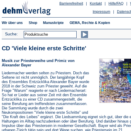
Barrierefreiheit
|
Kontakt
|
Hilfe/FAQ
|
Impressum
|
Datensc
Wir über uns
Shop
Manuskripte
GEMA, Rechte & Kopien
Suche:
CD 'Viele kleine erste Schritte'
Musik zur Priesterweihe und Primiz von
Alexander Bayer
Liedermacher werden selten zu Priestern. Doch das
Seltene ist nicht unmöglich. Der langjährige Kopf
des Ensembles Entzücklika Alexander Bayer wurde
2018 in der Schweiz zum Priester geweiht. Auf die
Frage "Warum" reagierte er nach Liedermacherart:
So hat er Lieder aus seiner Zeit mit den Ensemble
Entzücklika zu einer CD zusammengestellt, die
seine Berufung am treffendsten zusammenfassen.
Die Sammlung wurde durch die zwei
Neukompositionen "Viele kleine erste Schritte" und
"Die Kraft des Leibes" ergänzt. Die Liedsammlung eignet sich gut, über die 
Haltungen im Alltag nachzudenken oder über Berufung. Und darüber hinaus g
Impulse über das Priestersein in moderner Gesellschaft. Bayer wird als Prie
urbanen Zürich tätig sein und dort Wege suchen, wie Priestersein im 21.