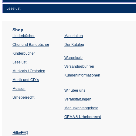
Leselust
Shop
Liederbücher
Materialien
(Öffnet
Chor und Bandbücher
Der Katalog
in
einem
Kinderbücher
neuen
Warenkorb
Tab)
Leselust
Versandgebühren
Musicals / Oratorien
Kundeninformationen
Musik und CD´s
Messen
Wir über uns
Urheberrecht
(Öffnet
Veranstaltungen
in
einem
Manuskriptangebote
neuen
Tab)
GEMA & Urheberrecht
Hilfe/FAQ