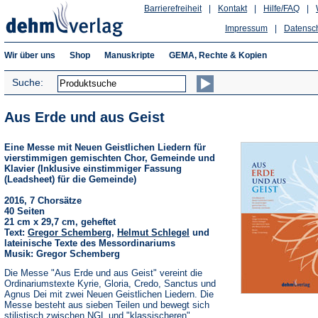
Barrierefreiheit
|
Kontakt
|
Hilfe/FAQ
|
Impressum
|
Datensc
Wir über uns
Shop
Manuskripte
GEMA, Rechte & Kopien
Suche:
Aus Erde und aus Geist
Eine Messe mit Neuen Geistlichen Liedern für
vierstimmigen gemischten Chor, Gemeinde und
Klavier (Inklusive einstimmiger Fassung
(Leadsheet) für die Gemeinde)
2016, 7 Chorsätze
40 Seiten
21 cm x 29,7 cm, geheftet
Text:
Gregor Schemberg
,
Helmut Schlegel
und
lateinische Texte des Messordinariums
Musik: Gregor Schemberg
Die Messe "Aus Erde und aus Geist" vereint die
Ordinariumstexte Kyrie, Gloria, Credo, Sanctus und
Agnus Dei mit zwei Neuen Geistlichen Liedern. Die
Messe besteht aus sieben Teilen und bewegt sich
stilistisch zwischen NGL und "klassischeren"