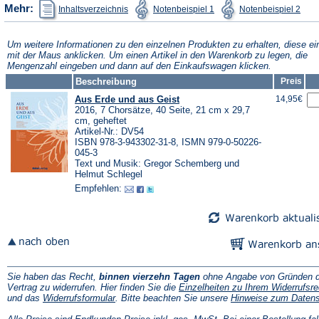
(Öffnet
(Öffnet
(Öffn
Mehr:
Inhaltsverzeichnis
Notenbeispiel 1
Notenbeispiel 2
in
in
in
einem
einem
ein
neuen
neuen
neu
Tab)
Tab)
Tab)
Um weitere Informationen zu den einzelnen Produkten zu erhalten, diese ei
mit der Maus anklicken. Um einen Artikel in den Warenkorb zu legen, die
Mengenzahl eingeben und dann auf den Einkaufswagen klicken.
Beschreibung
Preis
Aus Erde und aus Geist
14,95€
2016, 7 Chorsätze, 40 Seite, 21 cm x 29,7
cm, geheftet
Artikel-Nr.: DV54
ISBN 978-3-943302-31-8, ISMN 979-0-50226-
045-3
Text und Musik: Gregor Schemberg und
Helmut Schlegel
Empfehlen:
Sie haben das Recht,
binnen vierzehn Tagen
ohne Angabe von Gründen d
Vertrag zu widerrufen. Hier finden Sie die
Einzelheiten zu Ihrem Widerrufsre
(Öffnet
und das
Widerrufsformular
. Bitte beachten Sie unsere
Hinweise zum Daten
in
einem