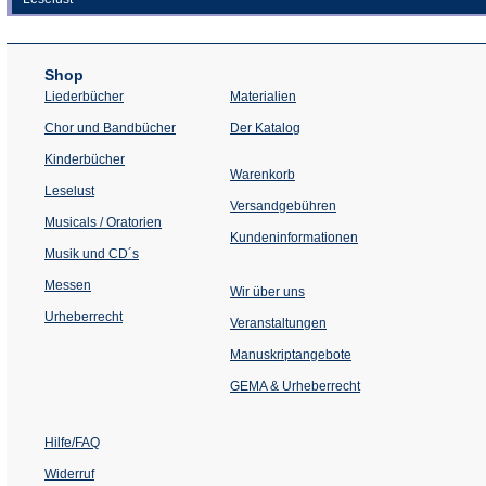
Shop
Liederbücher
Materialien
(Öffnet
Chor und Bandbücher
Der Katalog
in
einem
Kinderbücher
neuen
Warenkorb
Tab)
Leselust
Versandgebühren
Musicals / Oratorien
Kundeninformationen
Musik und CD´s
Messen
Wir über uns
Urheberrecht
(Öffnet
Veranstaltungen
in
einem
Manuskriptangebote
neuen
Tab)
GEMA & Urheberrecht
Hilfe/FAQ
Widerruf