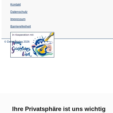
Kontakt
Datenschutz
Impressum
Barrierefreiheit
(Öffnet
in
einem
© Dehm Verlag
2026
neuen
Tab)
Ihre Privatsphäre ist uns wichtig