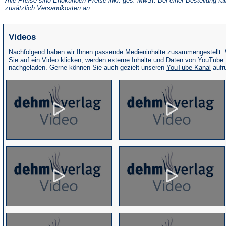
Alle Preise sind Endkunden-Preise inkl. ges. MwSt. Bei einer Bestellung fal
neuen
(Öffnet
zusätzlich
Versandkosten
an.
Tab)
in
einem
neuen
Videos
Tab)
Nachfolgend haben wir Ihnen passende Medieninhalte zusammengestellt.
Sie auf ein Video klicken, werden externe Inhalte und Daten von YouTube
(Öffne
nachgeladen. Gerne können Sie auch gezielt unseren
YouTube-Kanal
aufr
in
eine
neue
Tab)