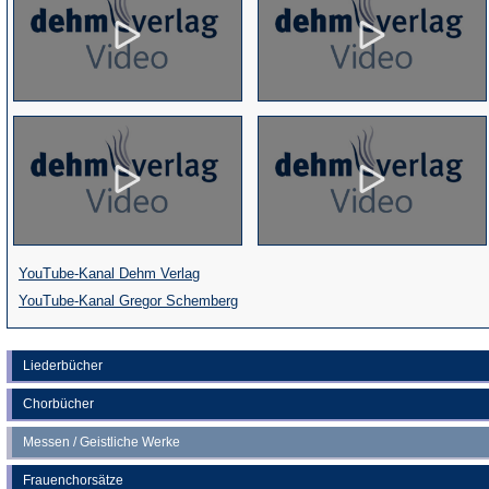
(Öffnet
YouTube-Kanal Dehm Verlag
in
(Öffnet
YouTube-Kanal Gregor Schemberg
einem
in
neuen
einem
Liederbücher
Tab)
neuen
Chorbücher
Tab)
Messen / Geistliche Werke
Frauenchorsätze