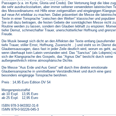
Passagen (v.a. im Kyrie, Gloria und Credo). Der Vertonung liegt die Idee zu
die sehr ausdrucksstarken, aber immer seltener verwendeten lateinischen T
des Messordinariums mit Hilfe einer zeitgemäßen und eingängigen Klangsp
auf neue Art erlebbar zu machen. Dabei präsentiert die Messe die lateinisch
Texte in einer Tonsprache "zwischen den Welten" klassischer und populärer
Sie soll dazu beitragen, die festen Gebete der sonntäglichen Messe nicht zu
Routine werden zu lassen, sondern den Glauben lebhaft zu erspüren: Mome
tiefer Demut, schmerzhafter Trauer, unerschütterlicher Hoffnung und grenze
Freude.
Die Musik bewegt sich dicht an den Affekten der Texte entlang (ausufernder 
tiefe Trauer, stiller Ernst, Hoffnung, Zuversicht ...) und steht so im Dienst di
Glaubensaussagen, dass fast in jeder Zeile deutlich wird, worum es geht, a
wenn überhaupt kein Latein verstanden wird. Das "Sanctus" (als Lobpreis) n
sich der Klangsprache des Gospels, das "Agnus Dei" besticht durch seine
außergewöhnlich intime atmosphärische Dichte.
Die Messe "Aus Erde und Aus Geist" will durch ihre direkte emotionale
Glaubensansprache in unmittelbarer Verständlichkeit und durch eine ganz
besonders eingängige Tonsprache berühren.
Preis : 14,95 Euro Edition DV 54
Mengenpreisstaffel
ab 10 Expl. 13,95 Euro
ab 25 Expl. 12,95 Euro
ISBN 978-3-943302-31-8
ISMN 979-0-50226-045-3