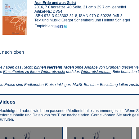
Aus Erde und aus Geist
2016, 7 Chorsätze, 40 Seite, 21 cm x 29,7 cm, geheftet
Artikel-Nr.: DV54
ISBN 978-3-943302-31-8, ISMN 979-0-50226-045-3
Text und Musik: Gregor Schemberg und Helmut Schlegel
Empfehlen:
ie haben das Recht,
binnen vierzehn Tagen
ohne Angabe von Gründen diesen Vertr
(Öffnet
(Öffnet
ie
Einzelheiten zu Ihrem Widerrufsrecht
und das
Widerrufsformular
. Bitte beachten
ffnet
in
in
einem
einem
inem
neuen
neuen
lle Preise sind Endkunden-Preise inkl. ges. MwSt. Bei einer Bestellung fallen zusät
euen
Tab)
Tab)
ab)
Videos
Nachfolgend haben wir Ihnen passende Medieninhalte zusammengestellt. Wenn Sie
externe Inhalte und Daten von YouTube nachgeladen. Gerne können Sie auch gez
aufrufen.