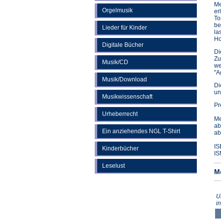
Me
Orgelmusik
er
To
be
Lieder für Kinder
la
Ho
Digitale Bücher
Di
Zu
Musik/CD
we
"A
Musik/Download
Di
un
Musikwissenschaft
Pr
Urheberrecht
Me
ab
Ein anziehendes NGL T-Shirt
ab
IS
Kinderbücher
IS
Leselust
M
U
i