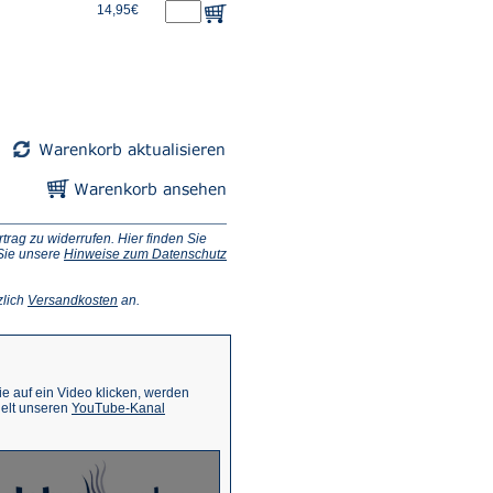
14,95€
ag zu widerrufen. Hier finden Sie
 Sie unsere
Hinweise zum Datenschutz
(Öffnet
zlich
Versandkosten
an.
in
einem
neuen
Tab)
 auf ein Video klicken, werden
(Öffnet
ielt unseren
YouTube-Kanal
in
einem
neuen
Tab)