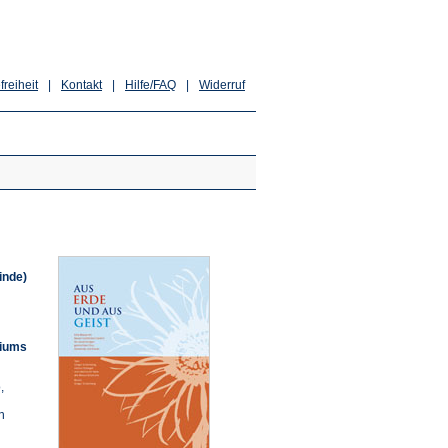
freiheit
|
Kontakt
|
Hilfe/FAQ
|
Widerruf
inde)
riums
,
n