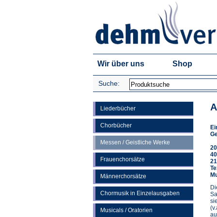
Wir über uns
Shop
Suche:
A
Liederbücher
Chorbücher
Ei
Ge
Messen / Geistliche Werke
20
40
Frauenchorsätze
21
Te
Mu
Männerchorsätze
Di
Chormusik in Einzelausgaben
Sa
si
(v
Musicals / Oratorien
au