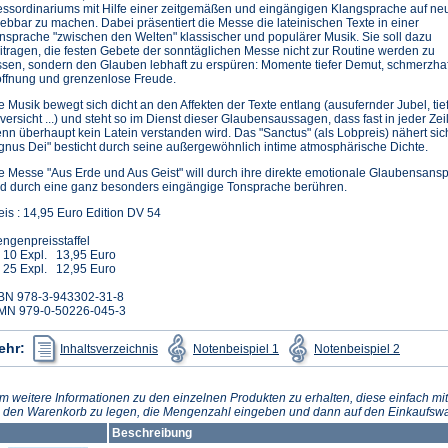
ssordinariums mit Hilfe einer zeitgemäßen und eingängigen Klangsprache auf neu
lebbar zu machen. Dabei präsentiert die Messe die lateinischen Texte in einer
nsprache "zwischen den Welten" klassischer und populärer Musik. Sie soll dazu
itragen, die festen Gebete der sonntäglichen Messe nicht zur Routine werden zu
ssen, sondern den Glauben lebhaft zu erspüren: Momente tiefer Demut, schmerzhaft
ffnung und grenzenlose Freude.
e Musik bewegt sich dicht an den Affekten der Texte entlang (ausufernder Jubel, tiefe
versicht ...) und steht so im Dienst dieser Glaubensaussagen, dass fast in jeder Ze
nn überhaupt kein Latein verstanden wird. Das "Sanctus" (als Lobpreis) nähert si
gnus Dei" besticht durch seine außergewöhnlich intime atmosphärische Dichte.
e Messe "Aus Erde und Aus Geist" will durch ihre direkte emotionale Glaubensanspr
d durch eine ganz besonders eingängige Tonsprache berühren.
eis : 14,95 Euro Edition DV 54
ngenpreisstaffel
 10 Expl. 13,95 Euro
 25 Expl. 12,95 Euro
BN 978-3-943302-31-8
MN 979-0-50226-045-3
(Öffnet
(Öffnet
(Öffnet
ehr:
Inhaltsverzeichnis
Notenbeispiel 1
Notenbeispiel 2
in
in
in
einem
einem
einem
neuen
neuen
neuen
Tab)
Tab)
Tab)
m weitere Informationen zu den einzelnen Produkten zu erhalten, diese einfach mit
n den Warenkorb zu legen, die Mengenzahl eingeben und dann auf den Einkaufswa
Beschreibung