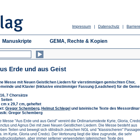
Impressum
|
Datenschutz
|
Barriere
Manuskripte
GEMA, Rechte & Kopien
us Erde und aus Geist
ne Messe mit Neuen Geistlichen Liedern für vierstimmigen gemischten Chor,
meinde und Klavier (Inklusive einstimmiger Fassung (Leadsheet) für die Geme
16, 7 Chorsätze
 Seiten
 cm x 29,7 cm, geheftet
xt:
Gregor Schemberg
,
Helmut Schlegel
und lateinische Texte des Messordina
sik: Gregor Schemberg
e Messe "Aus Erde und aus Geist" vereint die Ordinariumstexte Kyrie, Gloria, Credo
nctus und Agnus Dei mit zwei Neuen Geistlichen Liedern. Die Messe besteht aus
eben Teilen und bewegt sich stilistisch zwischen NGL und "klassischeren" Passage
.a. im Kyrie, Gloria und Credo). Der Vertonung liegt die Idee zugrunde, die sehr
sdrucksstarken, aber immer seltener verwendeten lateinischen Texte des