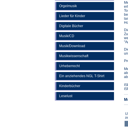
Me
Orgelmusik
er
To
be
Lieder für Kinder
la
Ho
Digitale Bücher
Di
Zu
Musik/CD
we
"A
Musik/Download
Di
un
Musikwissenschaft
Pr
Urheberrecht
Me
ab
Ein anziehendes NGL T-Shirt
ab
IS
Kinderbücher
IS
Leselust
M
U
i