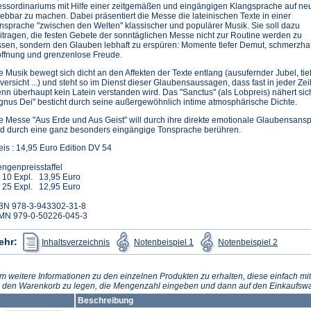
ssordinariums mit Hilfe einer zeitgemäßen und eingängigen Klangsprache auf neu
lebbar zu machen. Dabei präsentiert die Messe die lateinischen Texte in einer
nsprache "zwischen den Welten" klassischer und populärer Musik. Sie soll dazu
itragen, die festen Gebete der sonntäglichen Messe nicht zur Routine werden zu
ssen, sondern den Glauben lebhaft zu erspüren: Momente tiefer Demut, schmerzhaft
ffnung und grenzenlose Freude.
e Musik bewegt sich dicht an den Affekten der Texte entlang (ausufernder Jubel, tiefe
versicht ...) und steht so im Dienst dieser Glaubensaussagen, dass fast in jeder Ze
nn überhaupt kein Latein verstanden wird. Das "Sanctus" (als Lobpreis) nähert si
gnus Dei" besticht durch seine außergewöhnlich intime atmosphärische Dichte.
e Messe "Aus Erde und Aus Geist" will durch ihre direkte emotionale Glaubensanspr
d durch eine ganz besonders eingängige Tonsprache berühren.
eis : 14,95 Euro Edition DV 54
ngenpreisstaffel
 10 Expl. 13,95 Euro
 25 Expl. 12,95 Euro
BN 978-3-943302-31-8
MN 979-0-50226-045-3
(Öffnet
(Öffnet
(Öffnet
ehr:
Inhaltsverzeichnis
Notenbeispiel 1
Notenbeispiel 2
in
in
in
einem
einem
einem
neuen
neuen
neuen
Tab)
Tab)
Tab)
m weitere Informationen zu den einzelnen Produkten zu erhalten, diese einfach mit
n den Warenkorb zu legen, die Mengenzahl eingeben und dann auf den Einkaufswa
Beschreibung