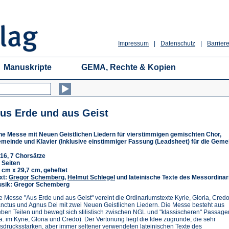
Impressum
|
Datenschutz
|
Barriere
Manuskripte
GEMA, Rechte & Kopien
us Erde und aus Geist
ne Messe mit Neuen Geistlichen Liedern für vierstimmigen gemischten Chor,
meinde und Klavier (Inklusive einstimmiger Fassung (Leadsheet) für die Geme
16, 7 Chorsätze
 Seiten
 cm x 29,7 cm, geheftet
xt:
Gregor Schemberg
,
Helmut Schlegel
und lateinische Texte des Messordina
sik: Gregor Schemberg
e Messe "Aus Erde und aus Geist" vereint die Ordinariumstexte Kyrie, Gloria, Credo
nctus und Agnus Dei mit zwei Neuen Geistlichen Liedern. Die Messe besteht aus
eben Teilen und bewegt sich stilistisch zwischen NGL und "klassischeren" Passage
.a. im Kyrie, Gloria und Credo). Der Vertonung liegt die Idee zugrunde, die sehr
sdrucksstarken, aber immer seltener verwendeten lateinischen Texte des