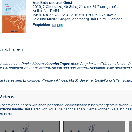
Aus Erde und aus Geist
2016, 7 Chorsätze, 40 Seite, 21 cm x 29,7 cm, geheftet
Artikel-Nr.: DV54
ISBN 978-3-943302-31-8, ISMN 979-0-50226-045-3
Text und Musik: Gregor Schemberg und Helmut Schlegel
Empfehlen:
ie haben das Recht,
binnen vierzehn Tagen
ohne Angabe von Gründen diesen Vertr
(Öffnet
(Öffnet
ie
Einzelheiten zu Ihrem Widerrufsrecht
und das
Widerrufsformular
. Bitte beachten
ffnet
in
in
einem
einem
inem
neuen
neuen
lle Preise sind Endkunden-Preise inkl. ges. MwSt. Bei einer Bestellung fallen zusät
euen
Tab)
Tab)
ab)
Videos
Nachfolgend haben wir Ihnen passende Medieninhalte zusammengestellt. Wenn Sie
externe Inhalte und Daten von YouTube nachgeladen. Gerne können Sie auch gez
aufrufen.