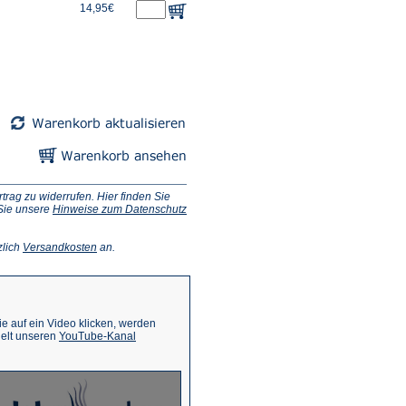
14,95€
ag zu widerrufen. Hier finden Sie
 Sie unsere
Hinweise zum Datenschutz
(Öffnet
zlich
Versandkosten
an.
in
einem
neuen
Tab)
 auf ein Video klicken, werden
(Öffnet
ielt unseren
YouTube-Kanal
in
einem
neuen
Tab)