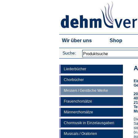
Wir über uns
Shop
Suche:
A
Liederbücher
Chorbücher
Ei
Ge
Messen / Geistliche Werke
20
40
Frauenchorsätze
21
Te
Mu
Männerchorsätze
Di
Chormusik in Einzelausgaben
Sa
si
(v
Musicals / Oratorien
au