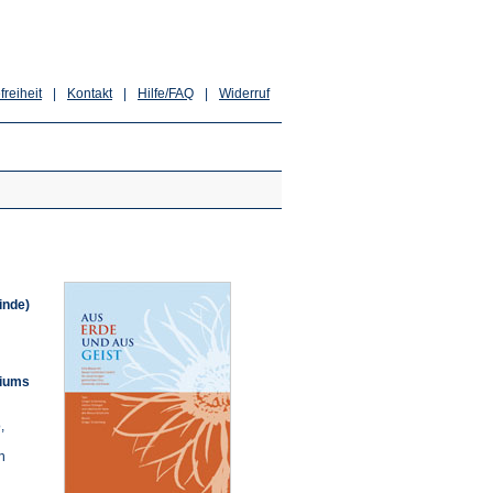
freiheit
|
Kontakt
|
Hilfe/FAQ
|
Widerruf
inde)
riums
,
n