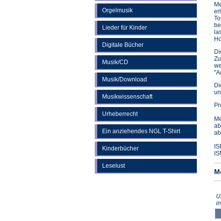
Me
Orgelmusik
er
To
be
Lieder für Kinder
la
Ho
Digitale Bücher
Di
Zu
Musik/CD
we
"A
Musik/Download
Di
un
Musikwissenschaft
Pr
Urheberrecht
Me
ab
Ein anziehendes NGL T-Shirt
ab
IS
Kinderbücher
IS
Leselust
M
U
i