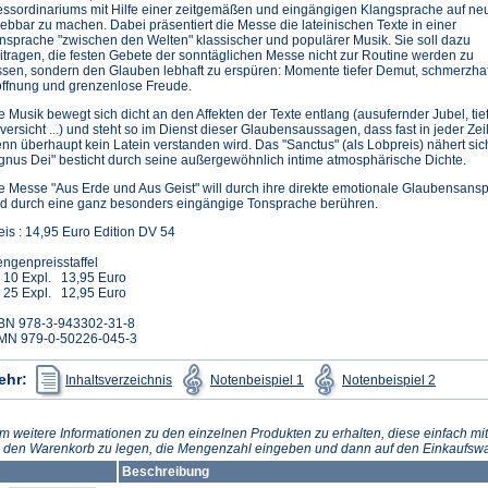
ssordinariums mit Hilfe einer zeitgemäßen und eingängigen Klangsprache auf neu
lebbar zu machen. Dabei präsentiert die Messe die lateinischen Texte in einer
nsprache "zwischen den Welten" klassischer und populärer Musik. Sie soll dazu
itragen, die festen Gebete der sonntäglichen Messe nicht zur Routine werden zu
ssen, sondern den Glauben lebhaft zu erspüren: Momente tiefer Demut, schmerzhaft
ffnung und grenzenlose Freude.
e Musik bewegt sich dicht an den Affekten der Texte entlang (ausufernder Jubel, tiefe
versicht ...) und steht so im Dienst dieser Glaubensaussagen, dass fast in jeder Ze
nn überhaupt kein Latein verstanden wird. Das "Sanctus" (als Lobpreis) nähert si
gnus Dei" besticht durch seine außergewöhnlich intime atmosphärische Dichte.
e Messe "Aus Erde und Aus Geist" will durch ihre direkte emotionale Glaubensanspr
d durch eine ganz besonders eingängige Tonsprache berühren.
eis : 14,95 Euro Edition DV 54
ngenpreisstaffel
 10 Expl. 13,95 Euro
 25 Expl. 12,95 Euro
BN 978-3-943302-31-8
MN 979-0-50226-045-3
(Öffnet
(Öffnet
(Öffnet
ehr:
Inhaltsverzeichnis
Notenbeispiel 1
Notenbeispiel 2
in
in
in
einem
einem
einem
neuen
neuen
neuen
Tab)
Tab)
Tab)
m weitere Informationen zu den einzelnen Produkten zu erhalten, diese einfach mit
n den Warenkorb zu legen, die Mengenzahl eingeben und dann auf den Einkaufswa
Beschreibung