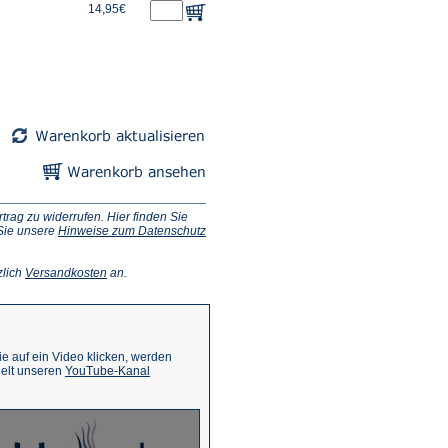
14,95€
ag zu widerrufen. Hier finden Sie
 Sie unsere
Hinweise zum Datenschutz
(Öffnet
zlich
Versandkosten
an.
in
einem
neuen
Tab)
 auf ein Video klicken, werden
(Öffnet
ielt unseren
YouTube-Kanal
in
einem
neuen
Tab)