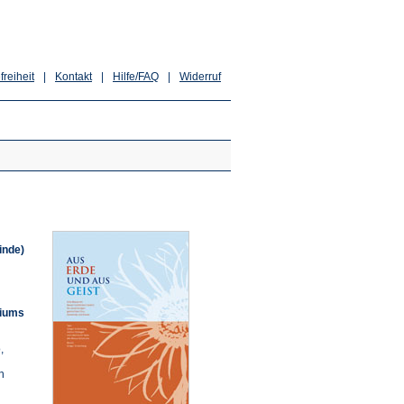
freiheit
|
Kontakt
|
Hilfe/FAQ
|
Widerruf
inde)
riums
,
n