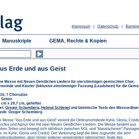
Impressum
|
Datenschutz
|
Barriere
Manuskripte
GEMA, Rechte & Kopien
us Erde und aus Geist
ne Messe mit Neuen Geistlichen Liedern für vierstimmigen gemischten Chor,
meinde und Klavier (Inklusive einstimmiger Fassung (Leadsheet) für die Geme
16, 7 Chorsätze
 Seiten
 cm x 29,7 cm, geheftet
xt:
Gregor Schemberg
,
Helmut Schlegel
und lateinische Texte des Messordina
sik: Gregor Schemberg
e Messe "Aus Erde und aus Geist" vereint die Ordinariumstexte Kyrie, Gloria, Credo
nctus und Agnus Dei mit zwei Neuen Geistlichen Liedern. Die Messe besteht aus
eben Teilen und bewegt sich stilistisch zwischen NGL und "klassischeren" Passage
.a. im Kyrie, Gloria und Credo). Der Vertonung liegt die Idee zugrunde, die sehr
sdrucksstarken, aber immer seltener verwendeten lateinischen Texte des