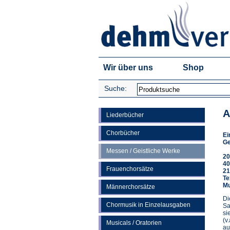
Wir über uns
Shop
Suche:
A
Liederbücher
Chorbücher
Ei
Ge
Messen / Geistliche Werke
20
40
Frauenchorsätze
21
Te
Mu
Männerchorsätze
Di
Chormusik in Einzelausgaben
Sa
si
(v
Musicals / Oratorien
au