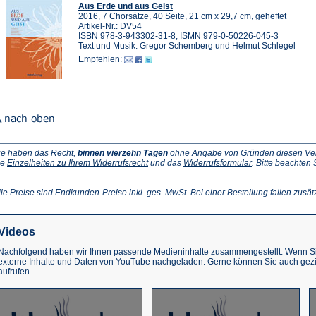
Aus Erde und aus Geist
2016, 7 Chorsätze, 40 Seite, 21 cm x 29,7 cm, geheftet
Artikel-Nr.: DV54
ISBN 978-3-943302-31-8, ISMN 979-0-50226-045-3
Text und Musik: Gregor Schemberg und Helmut Schlegel
Empfehlen:
ie haben das Recht,
binnen vierzehn Tagen
ohne Angabe von Gründen diesen Vertr
(Öffnet
(Öffnet
ie
Einzelheiten zu Ihrem Widerrufsrecht
und das
Widerrufsformular
. Bitte beachten
ffnet
in
in
einem
einem
inem
neuen
neuen
lle Preise sind Endkunden-Preise inkl. ges. MwSt. Bei einer Bestellung fallen zusät
euen
Tab)
Tab)
ab)
Videos
Nachfolgend haben wir Ihnen passende Medieninhalte zusammengestellt. Wenn Sie
externe Inhalte und Daten von YouTube nachgeladen. Gerne können Sie auch gez
aufrufen.