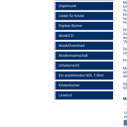
Me
Orgelmusik
er
To
be
Lieder für Kinder
la
Ho
Digitale Bücher
Di
Zu
Musik/CD
we
"A
Musik/Download
Di
un
Musikwissenschaft
Pr
Urheberrecht
Me
ab
Ein anziehendes NGL T-Shirt
ab
IS
Kinderbücher
IS
Leselust
M
U
i