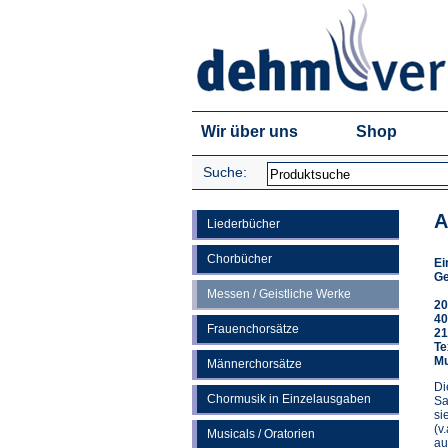
Wir über uns
Shop
Suche:
A
Liederbücher
Chorbücher
Ei
Ge
Messen / Geistliche Werke
20
40
Frauenchorsätze
21
Te
Mu
Männerchorsätze
Di
Chormusik in Einzelausgaben
Sa
si
(v
Musicals / Oratorien
au