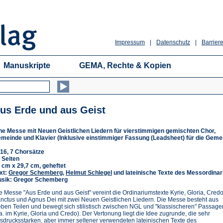
Impressum
|
Datenschutz
|
Barriere
Manuskripte
GEMA, Rechte & Kopien
us Erde und aus Geist
ne Messe mit Neuen Geistlichen Liedern für vierstimmigen gemischten Chor,
meinde und Klavier (Inklusive einstimmiger Fassung (Leadsheet) für die Geme
16, 7 Chorsätze
 Seiten
 cm x 29,7 cm, geheftet
xt:
Gregor Schemberg
,
Helmut Schlegel
und lateinische Texte des Messordina
sik: Gregor Schemberg
e Messe "Aus Erde und aus Geist" vereint die Ordinariumstexte Kyrie, Gloria, Credo
nctus und Agnus Dei mit zwei Neuen Geistlichen Liedern. Die Messe besteht aus
eben Teilen und bewegt sich stilistisch zwischen NGL und "klassischeren" Passage
.a. im Kyrie, Gloria und Credo). Der Vertonung liegt die Idee zugrunde, die sehr
sdrucksstarken, aber immer seltener verwendeten lateinischen Texte des