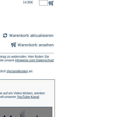
14,95€
ag zu widerrufen. Hier finden Sie
 Sie unsere
Hinweise zum Datenschutz
(Öffnet
zlich
Versandkosten
an.
in
einem
neuen
Tab)
 auf ein Video klicken, werden
(Öffnet
ielt unseren
YouTube-Kanal
in
einem
neuen
Tab)