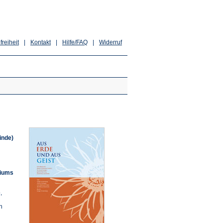
freiheit
|
Kontakt
|
Hilfe/FAQ
|
Widerruf
inde)
riums
,
n