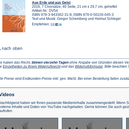
Aus Erde und aus Geist
2016, 7 Chorsätze, 40 Seite, 21 cm x 29,7 cm, geheftet
Artikel-Nr.: DV54
ISBN 978-3-943302-31-8, ISMN 979-0-50226-045-3
Text und Musik: Gregor Schemberg und Helmut Schlegel
Empfehlen:
ie haben das Recht,
binnen vierzehn Tagen
ohne Angabe von Gründen diesen Vertr
(Öffnet
(Öffnet
ie
Einzelheiten zu Ihrem Widerrufsrecht
und das
Widerrufsformular
. Bitte beachten
ffnet
in
in
einem
einem
inem
neuen
neuen
lle Preise sind Endkunden-Preise inkl. ges. MwSt. Bei einer Bestellung fallen zusät
euen
Tab)
Tab)
ab)
Videos
Nachfolgend haben wir Ihnen passende Medieninhalte zusammengestellt. Wenn Sie
externe Inhalte und Daten von YouTube nachgeladen. Gerne können Sie auch gez
aufrufen.