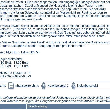
ssordinariums mit Hilfe einer zeitgemäßen und eingängigen Klangsprache auf neu
lebbar zu machen. Dabei präsentiert die Messe die lateinischen Texte in einer
nsprache "zwischen den Welten" klassischer und populärer Musik. Sie soll dazu
itragen, die festen Gebete der sonntäglichen Messe nicht zur Routine werden zu
ssen, sondern den Glauben lebhaft zu erspüren: Momente tiefer Demut, schmerzhaft
ffnung und grenzenlose Freude.
e Musik bewegt sich dicht an den Affekten der Texte entlang (ausufernder Jubel, tiefe
versicht ...) und steht so im Dienst dieser Glaubensaussagen, dass fast in jeder Ze
nn überhaupt kein Latein verstanden wird. Das "Sanctus" (als Lobpreis) nähert si
gnus Dei" besticht durch seine außergewöhnlich intime atmosphärische Dichte.
e Messe "Aus Erde und Aus Geist" will durch ihre direkte emotionale Glaubensanspr
d durch eine ganz besonders eingängige Tonsprache berühren.
eis : 14,95 Euro Edition DV 54
ngenpreisstaffel
 10 Expl. 13,95 Euro
 25 Expl. 12,95 Euro
BN 978-3-943302-31-8
MN 979-0-50226-045-3
(Öffnet
(Öffnet
(Öffnet
ehr:
Inhaltsverzeichnis
Notenbeispiel 1
Notenbeispiel 2
in
in
in
einem
einem
einem
neuen
neuen
neuen
Tab)
Tab)
Tab)
m weitere Informationen zu den einzelnen Produkten zu erhalten, diese einfach mit
n den Warenkorb zu legen, die Mengenzahl eingeben und dann auf den Einkaufswa
Beschreibung