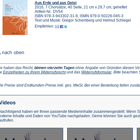
Aus Erde und aus Geist
2016, 7 Chorsätze, 40 Seite, 21 cm x 29,7 cm, geheftet
Artikel-Nr.: DV54
ISBN 978-3-943302-31-8, ISMN 979-0-50226-045-3
Text und Musik: Gregor Schemberg und Helmut Schlegel
Empfehlen:
ie haben das Recht,
binnen vierzehn Tagen
ohne Angabe von Gründen diesen Vertr
(Öffnet
(Öffnet
ie
Einzelheiten zu Ihrem Widerrufsrecht
und das
Widerrufsformular
. Bitte beachten
ffnet
in
in
einem
einem
inem
neuen
neuen
lle Preise sind Endkunden-Preise inkl. ges. MwSt. Bei einer Bestellung fallen zusät
euen
Tab)
Tab)
ab)
Videos
Nachfolgend haben wir Ihnen passende Medieninhalte zusammengestellt. Wenn Sie
externe Inhalte und Daten von YouTube nachgeladen. Gerne können Sie auch gez
aufrufen.