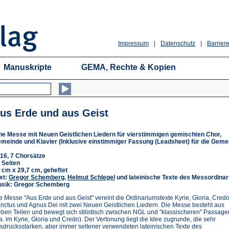
Impressum
|
Datenschutz
|
Barriere
Manuskripte
GEMA, Rechte & Kopien
us Erde und aus Geist
ne Messe mit Neuen Geistlichen Liedern für vierstimmigen gemischten Chor,
meinde und Klavier (Inklusive einstimmiger Fassung (Leadsheet) für die Geme
16, 7 Chorsätze
 Seiten
 cm x 29,7 cm, geheftet
xt:
Gregor Schemberg
,
Helmut Schlegel
und lateinische Texte des Messordina
sik: Gregor Schemberg
e Messe "Aus Erde und aus Geist" vereint die Ordinariumstexte Kyrie, Gloria, Credo
nctus und Agnus Dei mit zwei Neuen Geistlichen Liedern. Die Messe besteht aus
eben Teilen und bewegt sich stilistisch zwischen NGL und "klassischeren" Passage
.a. im Kyrie, Gloria und Credo). Der Vertonung liegt die Idee zugrunde, die sehr
sdrucksstarken, aber immer seltener verwendeten lateinischen Texte des