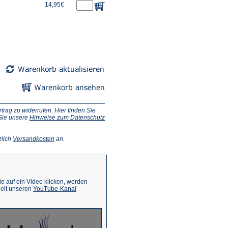
14,95€
ag zu widerrufen. Hier finden Sie
 Sie unsere
Hinweise zum Datenschutz
(Öffnet
zlich
Versandkosten
an.
in
einem
neuen
Tab)
 auf ein Video klicken, werden
(Öffnet
ielt unseren
YouTube-Kanal
in
einem
neuen
Tab)