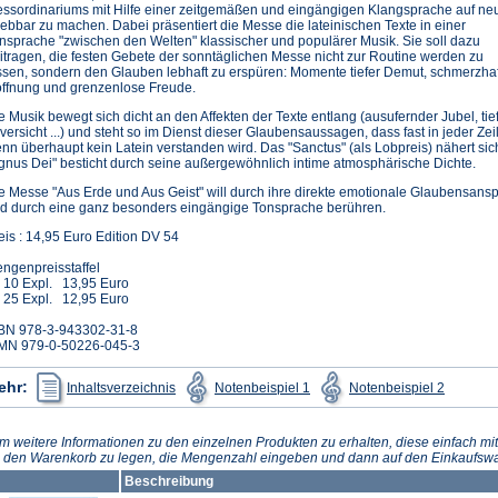
ssordinariums mit Hilfe einer zeitgemäßen und eingängigen Klangsprache auf neu
lebbar zu machen. Dabei präsentiert die Messe die lateinischen Texte in einer
nsprache "zwischen den Welten" klassischer und populärer Musik. Sie soll dazu
itragen, die festen Gebete der sonntäglichen Messe nicht zur Routine werden zu
ssen, sondern den Glauben lebhaft zu erspüren: Momente tiefer Demut, schmerzhaft
ffnung und grenzenlose Freude.
e Musik bewegt sich dicht an den Affekten der Texte entlang (ausufernder Jubel, tiefe
versicht ...) und steht so im Dienst dieser Glaubensaussagen, dass fast in jeder Ze
nn überhaupt kein Latein verstanden wird. Das "Sanctus" (als Lobpreis) nähert si
gnus Dei" besticht durch seine außergewöhnlich intime atmosphärische Dichte.
e Messe "Aus Erde und Aus Geist" will durch ihre direkte emotionale Glaubensanspr
d durch eine ganz besonders eingängige Tonsprache berühren.
eis : 14,95 Euro Edition DV 54
ngenpreisstaffel
 10 Expl. 13,95 Euro
 25 Expl. 12,95 Euro
BN 978-3-943302-31-8
MN 979-0-50226-045-3
(Öffnet
(Öffnet
(Öffnet
ehr:
Inhaltsverzeichnis
Notenbeispiel 1
Notenbeispiel 2
in
in
in
einem
einem
einem
neuen
neuen
neuen
Tab)
Tab)
Tab)
m weitere Informationen zu den einzelnen Produkten zu erhalten, diese einfach mit
n den Warenkorb zu legen, die Mengenzahl eingeben und dann auf den Einkaufswa
Beschreibung