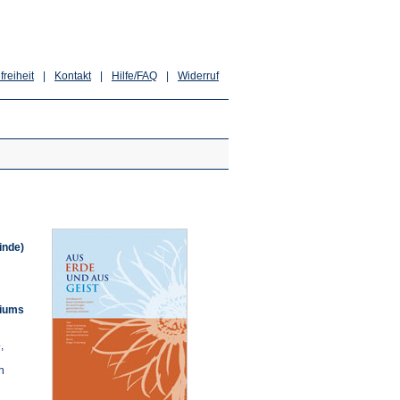
freiheit
|
Kontakt
|
Hilfe/FAQ
|
Widerruf
inde)
riums
,
n