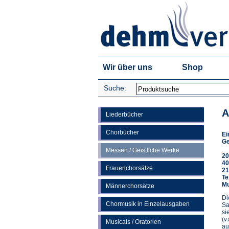
Wir über uns
Shop
Suche:
A
Liederbücher
Chorbücher
Ei
Ge
Messen / Geistliche Werke
20
40
Frauenchorsätze
21
Te
Mu
Männerchorsätze
Di
Chormusik in Einzelausgaben
Sa
si
(v
Musicals / Oratorien
au