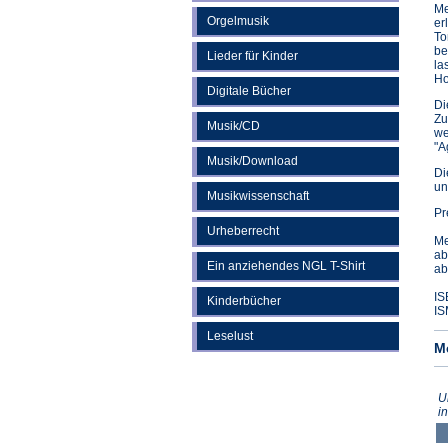
Me
Orgelmusik
er
To
be
Lieder für Kinder
la
Ho
Digitale Bücher
Di
Zu
Musik/CD
we
"A
Musik/Download
Di
un
Musikwissenschaft
Pr
Urheberrecht
Me
ab
Ein anziehendes NGL T-Shirt
ab
IS
Kinderbücher
IS
Leselust
M
U
i