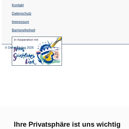
Kontakt
Datenschutz
Impressum
Barrierefreiheit
(Öffnet
in
einem
© Dehm Verlag
2026
neuen
Tab)
Ihre Privatsphäre ist uns wichtig