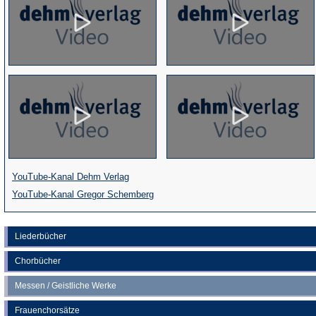
(Öffnet
YouTube-Kanal Dehm Verlag
in
(Öffnet
YouTube-Kanal Gregor Schemberg
einem
in
neuen
einem
Liederbücher
Tab)
neuen
Chorbücher
Tab)
Messen / Geistliche Werke
Frauenchorsätze