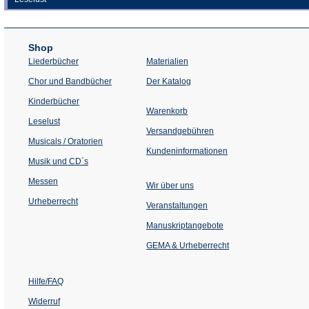
Shop
Liederbücher
Materialien
(Öffnet
Chor und Bandbücher
Der Katalog
in
einem
Kinderbücher
neuen
Warenkorb
Tab)
Leselust
Versandgebühren
Musicals / Oratorien
Kundeninformationen
Musik und CD´s
Messen
Wir über uns
Urheberrecht
(Öffnet
Veranstaltungen
in
einem
Manuskriptangebote
neuen
Tab)
GEMA & Urheberrecht
Hilfe/FAQ
Widerruf