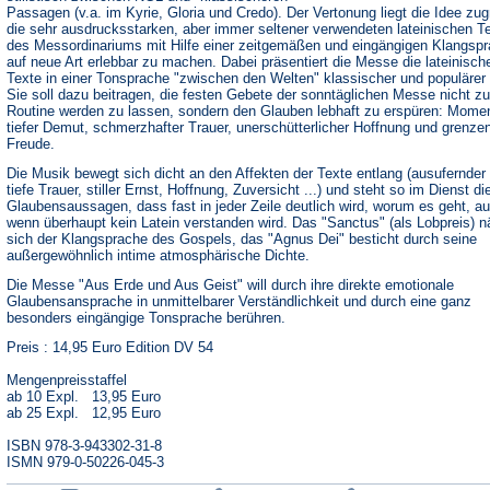
Passagen (v.a. im Kyrie, Gloria und Credo). Der Vertonung liegt die Idee zu
die sehr ausdrucksstarken, aber immer seltener verwendeten lateinischen T
des Messordinariums mit Hilfe einer zeitgemäßen und eingängigen Klangsp
auf neue Art erlebbar zu machen. Dabei präsentiert die Messe die lateinisch
Texte in einer Tonsprache "zwischen den Welten" klassischer und populärer
Sie soll dazu beitragen, die festen Gebete der sonntäglichen Messe nicht zu
Routine werden zu lassen, sondern den Glauben lebhaft zu erspüren: Mome
tiefer Demut, schmerzhafter Trauer, unerschütterlicher Hoffnung und grenze
Freude.
Die Musik bewegt sich dicht an den Affekten der Texte entlang (ausufernder 
tiefe Trauer, stiller Ernst, Hoffnung, Zuversicht ...) und steht so im Dienst di
Glaubensaussagen, dass fast in jeder Zeile deutlich wird, worum es geht, a
wenn überhaupt kein Latein verstanden wird. Das "Sanctus" (als Lobpreis) n
sich der Klangsprache des Gospels, das "Agnus Dei" besticht durch seine
außergewöhnlich intime atmosphärische Dichte.
Die Messe "Aus Erde und Aus Geist" will durch ihre direkte emotionale
Glaubensansprache in unmittelbarer Verständlichkeit und durch eine ganz
besonders eingängige Tonsprache berühren.
Preis : 14,95 Euro Edition DV 54
Mengenpreisstaffel
ab 10 Expl. 13,95 Euro
ab 25 Expl. 12,95 Euro
ISBN 978-3-943302-31-8
ISMN 979-0-50226-045-3