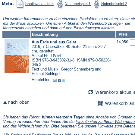
(Öffnet
(Öffnet
(Öffn
Mehr:
Inhaltsverzeichnis
Notenbeispiel 1
Notenbeispiel 2
in
in
in
einem
einem
ein
neuen
neuen
neu
Tab)
Tab)
Tab)
Um weitere Informationen zu den einzelnen Produkten zu erhalten, diese ei
mit der Maus anklicken. Um einen Artikel in den Warenkorb zu legen, die
Mengenzahl eingeben und dann auf den Einkaufswagen klicken.
Beschreibung
Preis
Aus Erde und aus Geist
14,95€
2016, 7 Chorsätze, 40 Seite, 21 cm x 29,7
cm, geheftet
Artikel-Nr.: DV54
ISBN 978-3-943302-31-8, ISMN 979-0-50226-
045-3
Text und Musik: Gregor Schemberg und
Helmut Schlegel
Empfehlen:
Sie haben das Recht,
binnen vierzehn Tagen
ohne Angabe von Gründen d
Vertrag zu widerrufen. Hier finden Sie die
Einzelheiten zu Ihrem Widerrufsre
(Öffnet
und das
Widerrufsformular
. Bitte beachten Sie unsere
Hinweise zum Daten
in
einem