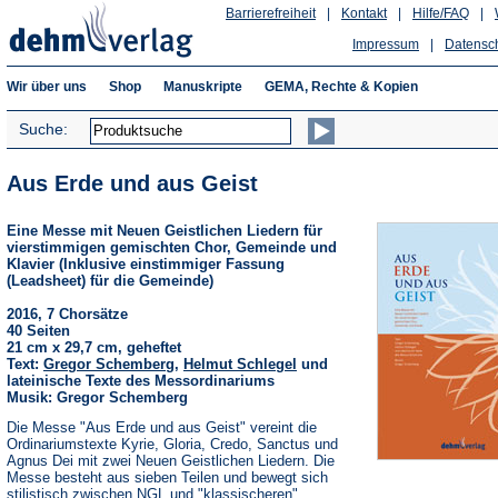
Barrierefreiheit
|
Kontakt
|
Hilfe/FAQ
|
Impressum
|
Datensc
Wir über uns
Shop
Manuskripte
GEMA, Rechte & Kopien
Suche:
Aus Erde und aus Geist
Eine Messe mit Neuen Geistlichen Liedern für
vierstimmigen gemischten Chor, Gemeinde und
Klavier (Inklusive einstimmiger Fassung
(Leadsheet) für die Gemeinde)
2016, 7 Chorsätze
40 Seiten
21 cm x 29,7 cm, geheftet
Text:
Gregor Schemberg
,
Helmut Schlegel
und
lateinische Texte des Messordinariums
Musik: Gregor Schemberg
Die Messe "Aus Erde und aus Geist" vereint die
Ordinariumstexte Kyrie, Gloria, Credo, Sanctus und
Agnus Dei mit zwei Neuen Geistlichen Liedern. Die
Messe besteht aus sieben Teilen und bewegt sich
stilistisch zwischen NGL und "klassischeren"