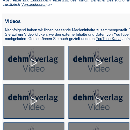
Alle Preise sind Endkunden-Preise inkl. ges. MwSt. Bei einer Bestellung fal
neuen
(Öffnet
zusätzlich
Versandkosten
an.
Tab)
in
einem
neuen
Videos
Tab)
Nachfolgend haben wir Ihnen passende Medieninhalte zusammengestellt.
Sie auf ein Video klicken, werden externe Inhalte und Daten von YouTube
(Öffne
nachgeladen. Gerne können Sie auch gezielt unseren
YouTube-Kanal
aufr
in
eine
neue
Tab)