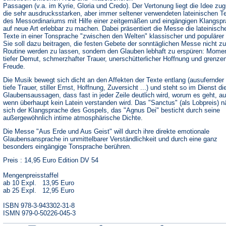
Passagen (v.a. im Kyrie, Gloria und Credo). Der Vertonung liegt die Idee zu
die sehr ausdrucksstarken, aber immer seltener verwendeten lateinischen T
des Messordinariums mit Hilfe einer zeitgemäßen und eingängigen Klangsp
auf neue Art erlebbar zu machen. Dabei präsentiert die Messe die lateinisch
Texte in einer Tonsprache "zwischen den Welten" klassischer und populärer
Sie soll dazu beitragen, die festen Gebete der sonntäglichen Messe nicht zu
Routine werden zu lassen, sondern den Glauben lebhaft zu erspüren: Mome
tiefer Demut, schmerzhafter Trauer, unerschütterlicher Hoffnung und grenze
Freude.
Die Musik bewegt sich dicht an den Affekten der Texte entlang (ausufernder 
tiefe Trauer, stiller Ernst, Hoffnung, Zuversicht ...) und steht so im Dienst di
Glaubensaussagen, dass fast in jeder Zeile deutlich wird, worum es geht, a
wenn überhaupt kein Latein verstanden wird. Das "Sanctus" (als Lobpreis) n
sich der Klangsprache des Gospels, das "Agnus Dei" besticht durch seine
außergewöhnlich intime atmosphärische Dichte.
Die Messe "Aus Erde und Aus Geist" will durch ihre direkte emotionale
Glaubensansprache in unmittelbarer Verständlichkeit und durch eine ganz
besonders eingängige Tonsprache berühren.
Preis : 14,95 Euro Edition DV 54
Mengenpreisstaffel
ab 10 Expl. 13,95 Euro
ab 25 Expl. 12,95 Euro
ISBN 978-3-943302-31-8
ISMN 979-0-50226-045-3