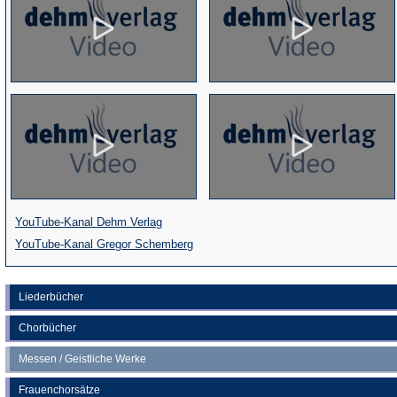
(Öffnet
YouTube-Kanal Dehm Verlag
in
(Öffnet
YouTube-Kanal Gregor Schemberg
einem
in
neuen
einem
Liederbücher
Tab)
neuen
Chorbücher
Tab)
Messen / Geistliche Werke
Frauenchorsätze