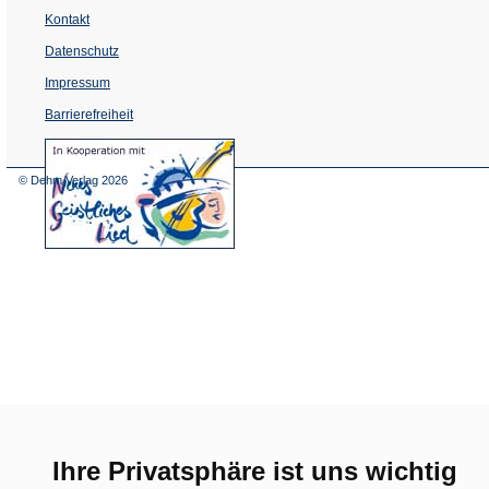
Kontakt
Datenschutz
Impressum
Barrierefreiheit
(Öffnet
in
einem
© Dehm Verlag
2026
neuen
Tab)
Ihre Privatsphäre ist uns wichtig