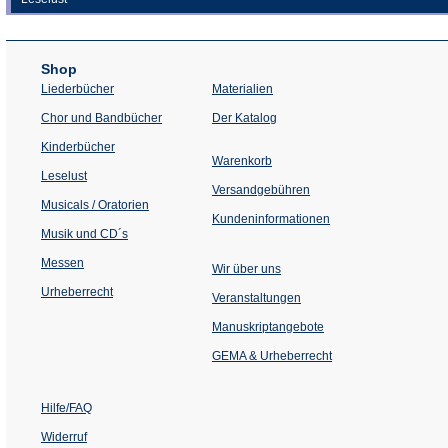
Shop
Liederbücher
Materialien
(Öffnet
Chor und Bandbücher
Der Katalog
in
einem
Kinderbücher
neuen
Warenkorb
Tab)
Leselust
Versandgebühren
Musicals / Oratorien
Kundeninformationen
Musik und CD´s
Messen
Wir über uns
Urheberrecht
(Öffnet
Veranstaltungen
in
einem
Manuskriptangebote
neuen
Tab)
GEMA & Urheberrecht
Hilfe/FAQ
Widerruf