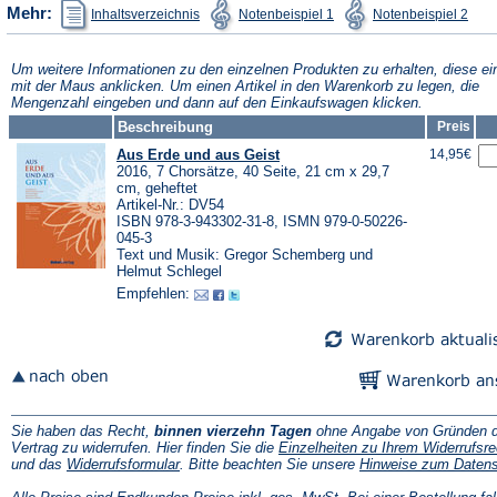
(Öffnet
(Öffnet
(Öffn
Mehr:
Inhaltsverzeichnis
Notenbeispiel 1
Notenbeispiel 2
in
in
in
einem
einem
ein
neuen
neuen
neu
Tab)
Tab)
Tab)
Um weitere Informationen zu den einzelnen Produkten zu erhalten, diese ei
mit der Maus anklicken. Um einen Artikel in den Warenkorb zu legen, die
Mengenzahl eingeben und dann auf den Einkaufswagen klicken.
Beschreibung
Preis
Aus Erde und aus Geist
14,95€
2016, 7 Chorsätze, 40 Seite, 21 cm x 29,7
cm, geheftet
Artikel-Nr.: DV54
ISBN 978-3-943302-31-8, ISMN 979-0-50226-
045-3
Text und Musik: Gregor Schemberg und
Helmut Schlegel
Empfehlen:
Sie haben das Recht,
binnen vierzehn Tagen
ohne Angabe von Gründen d
Vertrag zu widerrufen. Hier finden Sie die
Einzelheiten zu Ihrem Widerrufsre
(Öffnet
und das
Widerrufsformular
. Bitte beachten Sie unsere
Hinweise zum Daten
in
einem