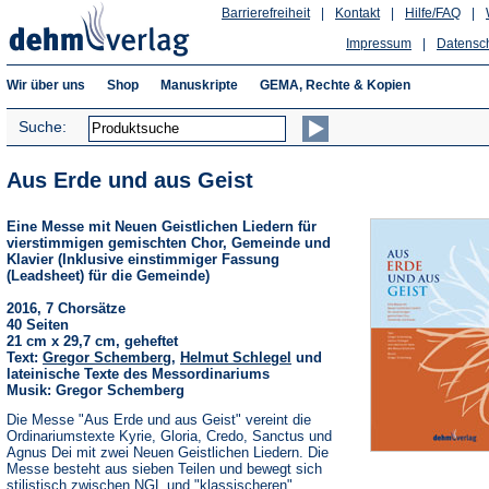
Barrierefreiheit
|
Kontakt
|
Hilfe/FAQ
|
Impressum
|
Datensc
Wir über uns
Shop
Manuskripte
GEMA, Rechte & Kopien
Suche:
Aus Erde und aus Geist
Eine Messe mit Neuen Geistlichen Liedern für
vierstimmigen gemischten Chor, Gemeinde und
Klavier (Inklusive einstimmiger Fassung
(Leadsheet) für die Gemeinde)
2016, 7 Chorsätze
40 Seiten
21 cm x 29,7 cm, geheftet
Text:
Gregor Schemberg
,
Helmut Schlegel
und
lateinische Texte des Messordinariums
Musik: Gregor Schemberg
Die Messe "Aus Erde und aus Geist" vereint die
Ordinariumstexte Kyrie, Gloria, Credo, Sanctus und
Agnus Dei mit zwei Neuen Geistlichen Liedern. Die
Messe besteht aus sieben Teilen und bewegt sich
stilistisch zwischen NGL und "klassischeren"