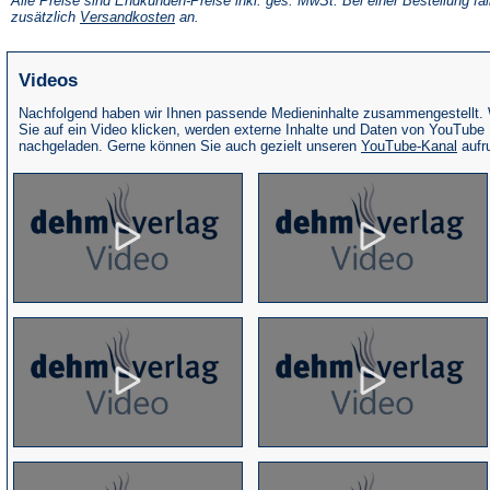
Alle Preise sind Endkunden-Preise inkl. ges. MwSt. Bei einer Bestellung fal
neuen
(Öffnet
zusätzlich
Versandkosten
an.
Tab)
in
einem
neuen
Videos
Tab)
Nachfolgend haben wir Ihnen passende Medieninhalte zusammengestellt.
Sie auf ein Video klicken, werden externe Inhalte und Daten von YouTube
(Öffne
nachgeladen. Gerne können Sie auch gezielt unseren
YouTube-Kanal
aufr
in
eine
neue
Tab)