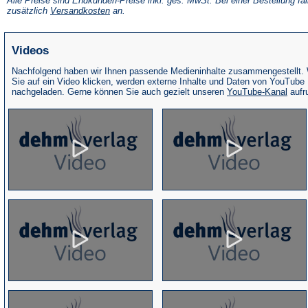
Alle Preise sind Endkunden-Preise inkl. ges. MwSt. Bei einer Bestellung fal
neuen
(Öffnet
zusätzlich
Versandkosten
an.
Tab)
in
einem
neuen
Videos
Tab)
Nachfolgend haben wir Ihnen passende Medieninhalte zusammengestellt.
Sie auf ein Video klicken, werden externe Inhalte und Daten von YouTube
(Öffne
nachgeladen. Gerne können Sie auch gezielt unseren
YouTube-Kanal
aufr
in
eine
neue
Tab)