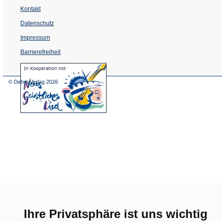
Kontakt
Datenschutz
Impressum
Barrierefreiheit
(Öffnet
in
einem
© Dehm Verlag
2026
neuen
Tab)
Ihre Privatsphäre ist uns wichtig