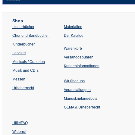
Shop
Liederbücher
Materialien
(Öffnet
Chor und Bandbücher
Der Katalog
in
einem
Kinderbücher
neuen
Warenkorb
Tab)
Leselust
Versandgebühren
Musicals / Oratorien
Kundeninformationen
Musik und CD´s
Messen
Wir über uns
Urheberrecht
(Öffnet
Veranstaltungen
in
einem
Manuskriptangebote
neuen
Tab)
GEMA & Urheberrecht
Hilfe/FAQ
Widerruf