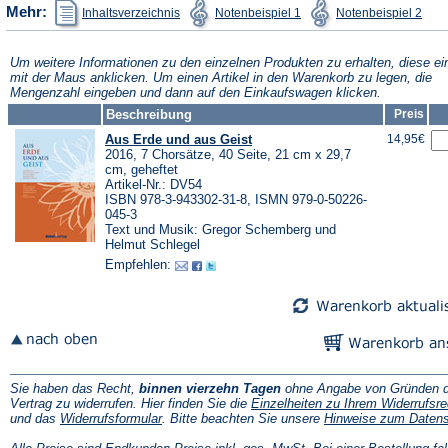
(Öffnet
(Öffnet
(Öffn
Mehr:
Inhaltsverzeichnis
Notenbeispiel 1
Notenbeispiel 2
in
in
in
einem
einem
ein
neuen
neuen
neu
Tab)
Tab)
Tab)
Um weitere Informationen zu den einzelnen Produkten zu erhalten, diese ei
mit der Maus anklicken. Um einen Artikel in den Warenkorb zu legen, die
Mengenzahl eingeben und dann auf den Einkaufswagen klicken.
Beschreibung
Preis
Aus Erde und aus Geist
14,95€
2016, 7 Chorsätze, 40 Seite, 21 cm x 29,7
cm, geheftet
Artikel-Nr.: DV54
ISBN 978-3-943302-31-8, ISMN 979-0-50226-
045-3
Text und Musik: Gregor Schemberg und
Helmut Schlegel
Empfehlen:
Sie haben das Recht,
binnen vierzehn Tagen
ohne Angabe von Gründen d
Vertrag zu widerrufen. Hier finden Sie die
Einzelheiten zu Ihrem Widerrufsre
(Öffnet
und das
Widerrufsformular
. Bitte beachten Sie unsere
Hinweise zum Daten
in
einem