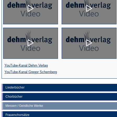
(Öffnet
YouTube-Kanal Dehm Verlag
in
(Öffnet
YouTube-Kanal Gregor Schemberg
einem
in
neuen
einem
Liederbücher
Tab)
neuen
Chorbücher
Tab)
Messen / Geistliche Werke
Frauenchorsätze