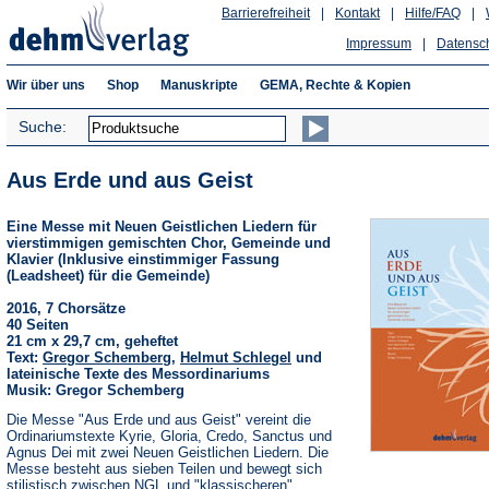
Barrierefreiheit
|
Kontakt
|
Hilfe/FAQ
|
Impressum
|
Datensc
Wir über uns
Shop
Manuskripte
GEMA, Rechte & Kopien
Suche:
Aus Erde und aus Geist
Eine Messe mit Neuen Geistlichen Liedern für
vierstimmigen gemischten Chor, Gemeinde und
Klavier (Inklusive einstimmiger Fassung
(Leadsheet) für die Gemeinde)
2016, 7 Chorsätze
40 Seiten
21 cm x 29,7 cm, geheftet
Text:
Gregor Schemberg
,
Helmut Schlegel
und
lateinische Texte des Messordinariums
Musik: Gregor Schemberg
Die Messe "Aus Erde und aus Geist" vereint die
Ordinariumstexte Kyrie, Gloria, Credo, Sanctus und
Agnus Dei mit zwei Neuen Geistlichen Liedern. Die
Messe besteht aus sieben Teilen und bewegt sich
stilistisch zwischen NGL und "klassischeren"