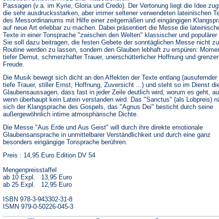
Passagen (v.a. im Kyrie, Gloria und Credo). Der Vertonung liegt die Idee zu
die sehr ausdrucksstarken, aber immer seltener verwendeten lateinischen T
des Messordinariums mit Hilfe einer zeitgemäßen und eingängigen Klangsp
auf neue Art erlebbar zu machen. Dabei präsentiert die Messe die lateinisch
Texte in einer Tonsprache "zwischen den Welten" klassischer und populärer
Sie soll dazu beitragen, die festen Gebete der sonntäglichen Messe nicht zu
Routine werden zu lassen, sondern den Glauben lebhaft zu erspüren: Mome
tiefer Demut, schmerzhafter Trauer, unerschütterlicher Hoffnung und grenze
Freude.
Die Musik bewegt sich dicht an den Affekten der Texte entlang (ausufernder 
tiefe Trauer, stiller Ernst, Hoffnung, Zuversicht ...) und steht so im Dienst di
Glaubensaussagen, dass fast in jeder Zeile deutlich wird, worum es geht, a
wenn überhaupt kein Latein verstanden wird. Das "Sanctus" (als Lobpreis) n
sich der Klangsprache des Gospels, das "Agnus Dei" besticht durch seine
außergewöhnlich intime atmosphärische Dichte.
Die Messe "Aus Erde und Aus Geist" will durch ihre direkte emotionale
Glaubensansprache in unmittelbarer Verständlichkeit und durch eine ganz
besonders eingängige Tonsprache berühren.
Preis : 14,95 Euro Edition DV 54
Mengenpreisstaffel
ab 10 Expl. 13,95 Euro
ab 25 Expl. 12,95 Euro
ISBN 978-3-943302-31-8
ISMN 979-0-50226-045-3