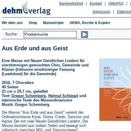
Barrierefreiheit
|
Kontakt
|
Hilfe/FAQ
|
Impressum
|
Datensc
Wir über uns
Shop
Manuskripte
GEMA, Rechte & Kopien
Suche:
Aus Erde und aus Geist
Eine Messe mit Neuen Geistlichen Liedern für
vierstimmigen gemischten Chor, Gemeinde und
Klavier (Inklusive einstimmiger Fassung
(Leadsheet) für die Gemeinde)
2016, 7 Chorsätze
40 Seiten
21 cm x 29,7 cm, geheftet
Text:
Gregor Schemberg
,
Helmut Schlegel
und
lateinische Texte des Messordinariums
Musik: Gregor Schemberg
Die Messe "Aus Erde und aus Geist" vereint die
Ordinariumstexte Kyrie, Gloria, Credo, Sanctus und
Agnus Dei mit zwei Neuen Geistlichen Liedern. Die
Messe besteht aus sieben Teilen und bewegt sich
stilistisch zwischen NGL und "klassischeren"