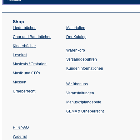
Shop
Liederbücher
Materialien
(Öffnet
Chor und Bandbücher
Der Katalog
in
einem
Kinderbücher
neuen
Warenkorb
Tab)
Leselust
Versandgebühren
Musicals / Oratorien
Kundeninformationen
Musik und CD´s
Messen
Wir über uns
Urheberrecht
(Öffnet
Veranstaltungen
in
einem
Manuskriptangebote
neuen
Tab)
GEMA & Urheberrecht
Hilfe/FAQ
Widerruf