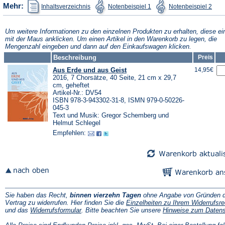
(Öffnet
(Öffnet
(Öffn
Mehr:
Inhaltsverzeichnis
Notenbeispiel 1
Notenbeispiel 2
in
in
in
einem
einem
ein
neuen
neuen
neu
Tab)
Tab)
Tab)
Um weitere Informationen zu den einzelnen Produkten zu erhalten, diese ei
mit der Maus anklicken. Um einen Artikel in den Warenkorb zu legen, die
Mengenzahl eingeben und dann auf den Einkaufswagen klicken.
Beschreibung
Preis
Aus Erde und aus Geist
14,95€
2016, 7 Chorsätze, 40 Seite, 21 cm x 29,7
cm, geheftet
Artikel-Nr.: DV54
ISBN 978-3-943302-31-8, ISMN 979-0-50226-
045-3
Text und Musik: Gregor Schemberg und
Helmut Schlegel
Empfehlen:
Sie haben das Recht,
binnen vierzehn Tagen
ohne Angabe von Gründen d
Vertrag zu widerrufen. Hier finden Sie die
Einzelheiten zu Ihrem Widerrufsre
(Öffnet
und das
Widerrufsformular
. Bitte beachten Sie unsere
Hinweise zum Daten
in
einem