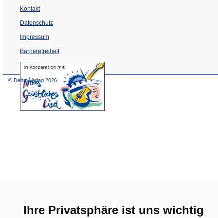
Kontakt
Datenschutz
Impressum
Barrierefreiheit
(Öffnet
in
einem
© Dehm Verlag
2026
neuen
Tab)
Ihre Privatsphäre ist uns wichtig