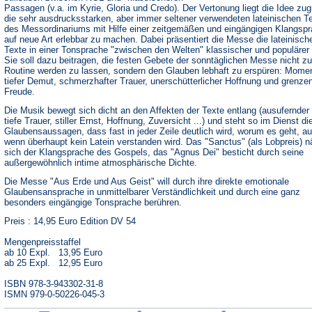
Passagen (v.a. im Kyrie, Gloria und Credo). Der Vertonung liegt die Idee zu
die sehr ausdrucksstarken, aber immer seltener verwendeten lateinischen T
des Messordinariums mit Hilfe einer zeitgemäßen und eingängigen Klangsp
auf neue Art erlebbar zu machen. Dabei präsentiert die Messe die lateinisch
Texte in einer Tonsprache "zwischen den Welten" klassischer und populärer
Sie soll dazu beitragen, die festen Gebete der sonntäglichen Messe nicht zu
Routine werden zu lassen, sondern den Glauben lebhaft zu erspüren: Mome
tiefer Demut, schmerzhafter Trauer, unerschütterlicher Hoffnung und grenze
Freude.
Die Musik bewegt sich dicht an den Affekten der Texte entlang (ausufernder 
tiefe Trauer, stiller Ernst, Hoffnung, Zuversicht ...) und steht so im Dienst di
Glaubensaussagen, dass fast in jeder Zeile deutlich wird, worum es geht, a
wenn überhaupt kein Latein verstanden wird. Das "Sanctus" (als Lobpreis) n
sich der Klangsprache des Gospels, das "Agnus Dei" besticht durch seine
außergewöhnlich intime atmosphärische Dichte.
Die Messe "Aus Erde und Aus Geist" will durch ihre direkte emotionale
Glaubensansprache in unmittelbarer Verständlichkeit und durch eine ganz
besonders eingängige Tonsprache berühren.
Preis : 14,95 Euro Edition DV 54
Mengenpreisstaffel
ab 10 Expl. 13,95 Euro
ab 25 Expl. 12,95 Euro
ISBN 978-3-943302-31-8
ISMN 979-0-50226-045-3