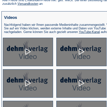
Alle Preise sind Endkunden-Preise inkl. ges. MwSt. Bei einer Bestellung fal
neuen
(Öffnet
zusätzlich
Versandkosten
an.
Tab)
in
einem
neuen
Videos
Tab)
Nachfolgend haben wir Ihnen passende Medieninhalte zusammengestellt.
Sie auf ein Video klicken, werden externe Inhalte und Daten von YouTube
(Öffne
nachgeladen. Gerne können Sie auch gezielt unseren
YouTube-Kanal
aufr
in
eine
neue
Tab)