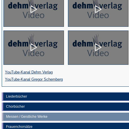
(Öffnet
YouTube-Kanal Dehm Verlag
in
(Öffnet
YouTube-Kanal Gregor Schemberg
einem
in
neuen
einem
Liederbücher
Tab)
neuen
Chorbücher
Tab)
Messen / Geistliche Werke
Frauenchorsätze