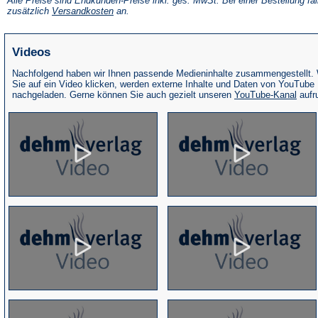
Alle Preise sind Endkunden-Preise inkl. ges. MwSt. Bei einer Bestellung fal
neuen
(Öffnet
zusätzlich
Versandkosten
an.
Tab)
in
einem
neuen
Videos
Tab)
Nachfolgend haben wir Ihnen passende Medieninhalte zusammengestellt.
Sie auf ein Video klicken, werden externe Inhalte und Daten von YouTube
(Öffne
nachgeladen. Gerne können Sie auch gezielt unseren
YouTube-Kanal
aufr
in
eine
neue
Tab)