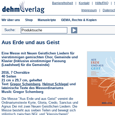
Barrierefreiheit
|
Kontakt
|
Hilfe/FAQ
|
Impressum
|
Datensc
Wir über uns
Shop
Manuskripte
GEMA, Rechte & Kopien
Suche:
Aus Erde und aus Geist
Eine Messe mit Neuen Geistlichen Liedern für
vierstimmigen gemischten Chor, Gemeinde und
Klavier (Inklusive einstimmiger Fassung
(Leadsheet) für die Gemeinde)
2016, 7 Chorsätze
40 Seiten
21 cm x 29,7 cm, geheftet
Text:
Gregor Schemberg
,
Helmut Schlegel
und
lateinische Texte des Messordinariums
Musik: Gregor Schemberg
Die Messe "Aus Erde und aus Geist" vereint die
Ordinariumstexte Kyrie, Gloria, Credo, Sanctus und
Agnus Dei mit zwei Neuen Geistlichen Liedern. Die
Messe besteht aus sieben Teilen und bewegt sich
stilistisch zwischen NGL und "klassischeren"