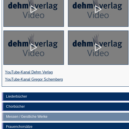
(Öffnet
YouTube-Kanal Dehm Verlag
in
(Öffnet
YouTube-Kanal Gregor Schemberg
einem
in
neuen
einem
Liederbücher
Tab)
neuen
Chorbücher
Tab)
Messen / Geistliche Werke
Frauenchorsätze