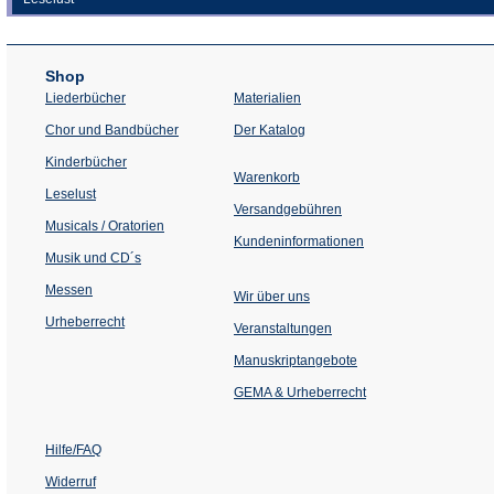
Shop
Liederbücher
Materialien
(Öffnet
Chor und Bandbücher
Der Katalog
in
einem
Kinderbücher
neuen
Warenkorb
Tab)
Leselust
Versandgebühren
Musicals / Oratorien
Kundeninformationen
Musik und CD´s
Messen
Wir über uns
Urheberrecht
(Öffnet
Veranstaltungen
in
einem
Manuskriptangebote
neuen
Tab)
GEMA & Urheberrecht
Hilfe/FAQ
Widerruf