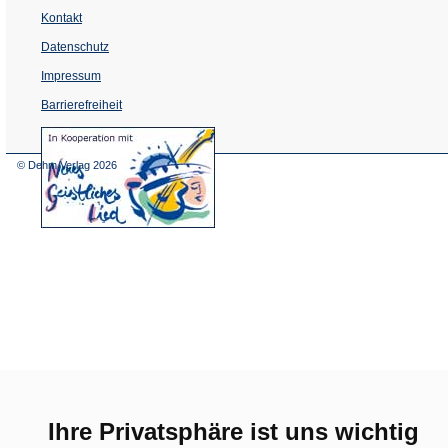
Kontakt
Datenschutz
Impressum
Barrierefreiheit
(Öffnet
in
einem
© Dehm Verlag
2026
neuen
Tab)
Ihre Privatsphäre ist uns wichtig