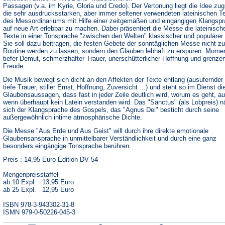
Passagen (v.a. im Kyrie, Gloria und Credo). Der Vertonung liegt die Idee zu
die sehr ausdrucksstarken, aber immer seltener verwendeten lateinischen T
des Messordinariums mit Hilfe einer zeitgemäßen und eingängigen Klangsp
auf neue Art erlebbar zu machen. Dabei präsentiert die Messe die lateinisch
Texte in einer Tonsprache "zwischen den Welten" klassischer und populärer
Sie soll dazu beitragen, die festen Gebete der sonntäglichen Messe nicht zu
Routine werden zu lassen, sondern den Glauben lebhaft zu erspüren: Mome
tiefer Demut, schmerzhafter Trauer, unerschütterlicher Hoffnung und grenze
Freude.
Die Musik bewegt sich dicht an den Affekten der Texte entlang (ausufernder 
tiefe Trauer, stiller Ernst, Hoffnung, Zuversicht ...) und steht so im Dienst di
Glaubensaussagen, dass fast in jeder Zeile deutlich wird, worum es geht, a
wenn überhaupt kein Latein verstanden wird. Das "Sanctus" (als Lobpreis) n
sich der Klangsprache des Gospels, das "Agnus Dei" besticht durch seine
außergewöhnlich intime atmosphärische Dichte.
Die Messe "Aus Erde und Aus Geist" will durch ihre direkte emotionale
Glaubensansprache in unmittelbarer Verständlichkeit und durch eine ganz
besonders eingängige Tonsprache berühren.
Preis : 14,95 Euro Edition DV 54
Mengenpreisstaffel
ab 10 Expl. 13,95 Euro
ab 25 Expl. 12,95 Euro
ISBN 978-3-943302-31-8
ISMN 979-0-50226-045-3