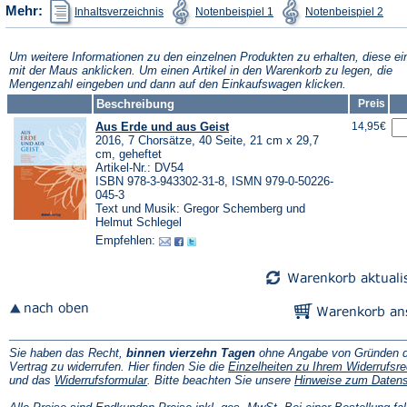
(Öffnet
(Öffnet
(Öffn
Mehr:
Inhaltsverzeichnis
Notenbeispiel 1
Notenbeispiel 2
in
in
in
einem
einem
ein
neuen
neuen
neu
Tab)
Tab)
Tab)
Um weitere Informationen zu den einzelnen Produkten zu erhalten, diese ei
mit der Maus anklicken. Um einen Artikel in den Warenkorb zu legen, die
Mengenzahl eingeben und dann auf den Einkaufswagen klicken.
Beschreibung
Preis
Aus Erde und aus Geist
14,95€
2016, 7 Chorsätze, 40 Seite, 21 cm x 29,7
cm, geheftet
Artikel-Nr.: DV54
ISBN 978-3-943302-31-8, ISMN 979-0-50226-
045-3
Text und Musik: Gregor Schemberg und
Helmut Schlegel
Empfehlen:
Sie haben das Recht,
binnen vierzehn Tagen
ohne Angabe von Gründen d
Vertrag zu widerrufen. Hier finden Sie die
Einzelheiten zu Ihrem Widerrufsre
(Öffnet
und das
Widerrufsformular
. Bitte beachten Sie unsere
Hinweise zum Daten
in
einem