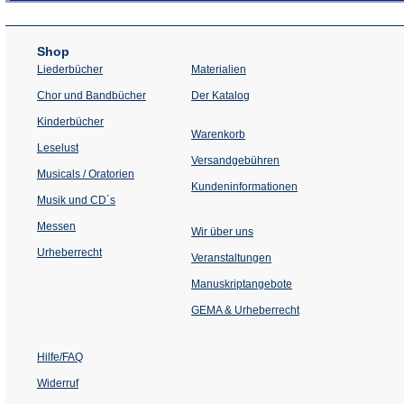
Shop
Liederbücher
Materialien
(Öffnet
Chor und Bandbücher
Der Katalog
in
einem
Kinderbücher
neuen
Warenkorb
Tab)
Leselust
Versandgebühren
Musicals / Oratorien
Kundeninformationen
Musik und CD´s
Messen
Wir über uns
Urheberrecht
(Öffnet
Veranstaltungen
in
einem
Manuskriptangebote
neuen
Tab)
GEMA & Urheberrecht
Hilfe/FAQ
Widerruf