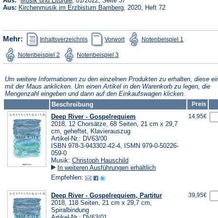
Aus:
Musik und Liturgie
, 01/2022, Seite 37
in
(Öffnet
Aus:
Kirchenmusik im Erzbistum Bamberg
, 2020, Heft 72
einem
in
neuen
einem
Tab)
neuen
Tab)
(Öffnet
(Öffnet
(Öffnet
Mehr:
Inhaltsverzeichnis
Vorwort
Notenbeispiel 1
in
in
in
einem
einem
einem
(Öffnet
(Öffnet
Notenbeispiel 2
Notenbeispiel 3
neuen
neuen
neuen
in
in
Tab)
Tab)
Tab)
einem
einem
neuen
neuen
Tab)
Tab)
Um weitere Informationen zu den einzelnen Produkten zu erhalten, diese ei
mit der Maus anklicken. Um einen Artikel in den Warenkorb zu legen, die
Mengenzahl eingeben und dann auf den Einkaufswagen klicken.
Beschreibung
Preis
Deep River - Gospelrequiem
14,95€
2018, 12 Chorsätze, 68 Seiten, 21 cm x 29,7
cm, geheftet, Klavierauszug
Artikel-Nr.: DV63/00
ISBN 978-3-943302-42-4, ISMN 979-0-50226-
059-0
Musik:
Christoph Hauschild
In weiteren Ausführungen erhältlich
Empfehlen:
Deep River - Gospelrequiem, Partitur
39,95€
2018, 118 Seiten, 21 cm x 29,7 cm,
Spiralbindung
Artikel-Nr.: DV63/01