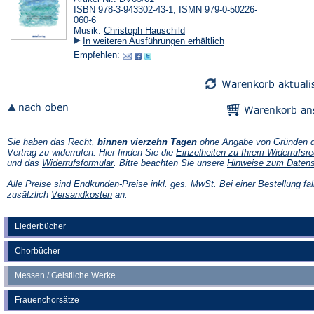
ISBN 978-3-943302-43-1; ISMN 979-0-50226-
060-6
Musik:
Christoph Hauschild
In weiteren Ausführungen erhältlich
Empfehlen:
Sie haben das Recht,
binnen vierzehn Tagen
ohne Angabe von Gründen d
Vertrag zu widerrufen. Hier finden Sie die
Einzelheiten zu Ihrem Widerrufsre
(Öffnet
und das
Widerrufsformular
. Bitte beachten Sie unsere
Hinweise zum Daten
in
einem
Alle Preise sind Endkunden-Preise inkl. ges. MwSt. Bei einer Bestellung fal
neuen
(Öffnet
zusätzlich
Versandkosten
an.
Tab)
in
einem
neuen
Liederbücher
Tab)
Chorbücher
Messen / Geistliche Werke
Frauenchorsätze