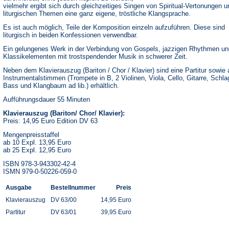
vielmehr ergibt sich durch gleichzeitiges Singen von Spiritual-Vertonungen u
liturgischen Themen eine ganz eigene, tröstliche Klangsprache.
Es ist auch möglich, Teile der Komposition einzeln aufzuführen. Diese sind
liturgisch in beiden Konfessionen verwendbar.
Ein gelungenes Werk in der Verbindung von Gospels, jazzigen Rhythmen un
Klassikelementen mit trostspendender Musik in schwerer Zeit.
Neben dem Klavierauszug (Bariton / Chor / Klavier) sind eine Partitur sowie a
Instrumentalstimmen (Trompete in B, 2 Violinen, Viola, Cello, Gitarre, Schl
Bass und Klangbaum ad lib.) erhältlich.
Aufführungsdauer 55 Minuten
Klavierauszug (Bariton/ Chor/ Klavier):
Preis: 14,95 Euro Edition DV 63
Mengenpreisstaffel
ab 10 Expl. 13,95 Euro
ab 25 Expl. 12,95 Euro
ISBN 978-3-943302-42-4
ISMN 979-0-50226-059-0
Ausgabe
Bestellnummer
Preis
Klavierauszug
DV 63/00
14,95 Euro
Partitur
DV 63/01
39,95 Euro