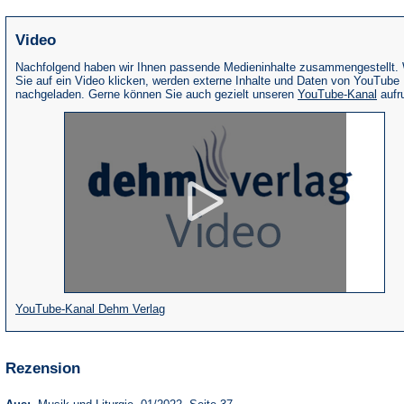
Video
Nachfolgend haben wir Ihnen passende Medieninhalte zusammengestellt.
Sie auf ein Video klicken, werden externe Inhalte und Daten von YouTube
(Öffne
nachgeladen. Gerne können Sie auch gezielt unseren
YouTube-Kanal
aufr
in
eine
neue
Tab)
(Öffnet
YouTube-Kanal Dehm Verlag
in
einem
Rezension
neuen
Tab)
(Öffnet