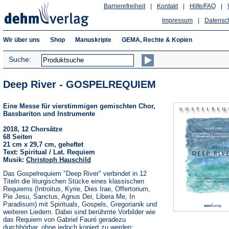
Barrierefreiheit
|
Kontakt
|
Hilfe/FAQ
|
Impressum
|
Datensc
Wir über uns
Shop
Manuskripte
GEMA, Rechte & Kopien
Suche:
Deep River - GOSPELREQUIEM
Eine Messe für vierstimmigen gemischten Chor,
Bassbariton und Instrumente
2018, 12 Chorsätze
68 Seiten
21 cm x 29,7 cm, geheftet
Text: Spiritual / Lat. Requiem
Musik:
Christoph Hauschild
Das Gospelrequiem "Deep River" verbindet in 12
Titeln die liturgischen Stücke eines klassischen
Requiems (Introitus, Kyrie, Dies Irae, Offertorium,
Pie Jesu, Sanctus, Agnus Dei, Libera Me, In
Paradisum) mit Spirituals, Gospels, Gregorianik und
weiteren Liedern. Dabei sind berühmte Vorbilder wie
das Requiem von Gabriel Fauré geradezu
durchhörbar, ohne jedoch kopiert zu werden;