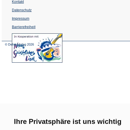
Kontakt
Datenschutz
Impressum
Barrierefreiheit
(Öffnet
in
einem
© Dehm Verlag
2026
neuen
Tab)
Ihre Privatsphäre ist uns wichtig