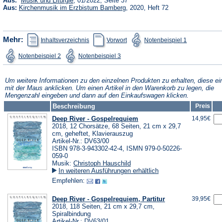
Aus:
Musik und Liturgie
, 01/2022, Seite 37
in
(Öffnet
Aus:
Kirchenmusik im Erzbistum Bamberg
, 2020, Heft 72
einem
in
neuen
einem
Tab)
neuen
Tab)
(Öffnet
(Öffnet
(Öffnet
Mehr:
Inhaltsverzeichnis
Vorwort
Notenbeispiel 1
in
in
in
einem
einem
einem
(Öffnet
(Öffnet
Notenbeispiel 2
Notenbeispiel 3
neuen
neuen
neuen
in
in
Tab)
Tab)
Tab)
einem
einem
neuen
neuen
Tab)
Tab)
Um weitere Informationen zu den einzelnen Produkten zu erhalten, diese ei
mit der Maus anklicken. Um einen Artikel in den Warenkorb zu legen, die
Mengenzahl eingeben und dann auf den Einkaufswagen klicken.
Beschreibung
Preis
Deep River - Gospelrequiem
14,95€
2018, 12 Chorsätze, 68 Seiten, 21 cm x 29,7
cm, geheftet, Klavierauszug
Artikel-Nr.: DV63/00
ISBN 978-3-943302-42-4, ISMN 979-0-50226-
059-0
Musik:
Christoph Hauschild
In weiteren Ausführungen erhältlich
Empfehlen:
Deep River - Gospelrequiem, Partitur
39,95€
2018, 118 Seiten, 21 cm x 29,7 cm,
Spiralbindung
Artikel-Nr.: DV63/01