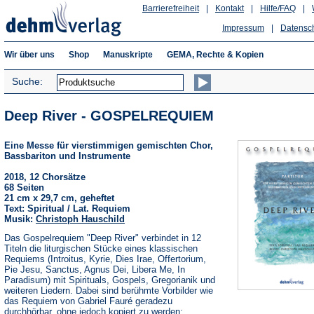
Barrierefreiheit
|
Kontakt
|
Hilfe/FAQ
|
Impressum
|
Datensc
Wir über uns
Shop
Manuskripte
GEMA, Rechte & Kopien
Suche:
Deep River - GOSPELREQUIEM
Eine Messe für vierstimmigen gemischten Chor,
Bassbariton und Instrumente
2018, 12 Chorsätze
68 Seiten
21 cm x 29,7 cm, geheftet
Text: Spiritual / Lat. Requiem
Musik:
Christoph Hauschild
Das Gospelrequiem "Deep River" verbindet in 12
Titeln die liturgischen Stücke eines klassischen
Requiems (Introitus, Kyrie, Dies Irae, Offertorium,
Pie Jesu, Sanctus, Agnus Dei, Libera Me, In
Paradisum) mit Spirituals, Gospels, Gregorianik und
weiteren Liedern. Dabei sind berühmte Vorbilder wie
das Requiem von Gabriel Fauré geradezu
durchhörbar, ohne jedoch kopiert zu werden;