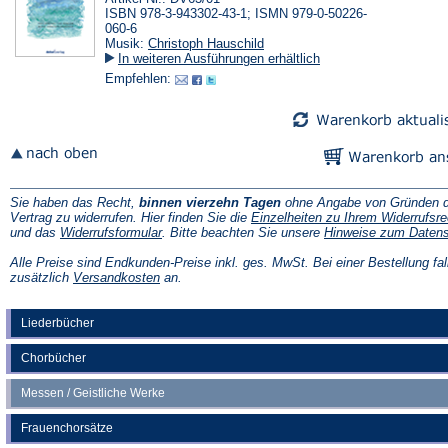
ISBN 978-3-943302-43-1; ISMN 979-0-50226-
060-6
Musik:
Christoph Hauschild
In weiteren Ausführungen erhältlich
Empfehlen:
Sie haben das Recht,
binnen vierzehn Tagen
ohne Angabe von Gründen d
Vertrag zu widerrufen. Hier finden Sie die
Einzelheiten zu Ihrem Widerrufsre
(Öffnet
und das
Widerrufsformular
. Bitte beachten Sie unsere
Hinweise zum Daten
in
einem
Alle Preise sind Endkunden-Preise inkl. ges. MwSt. Bei einer Bestellung fal
neuen
(Öffnet
zusätzlich
Versandkosten
an.
Tab)
in
einem
neuen
Liederbücher
Tab)
Chorbücher
Messen / Geistliche Werke
Frauenchorsätze