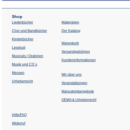
Shop
Liederbücher
Materialien
(Öffnet
Chor und Bandbücher
Der Katalog
in
einem
Kinderbücher
neuen
Warenkorb
Tab)
Leselust
Versandgebühren
Musicals / Oratorien
Kundeninformationen
Musik und CD´s
Messen
Wir über uns
Urheberrecht
(Öffnet
Veranstaltungen
in
einem
Manuskriptangebote
neuen
Tab)
GEMA & Urheberrecht
Hilfe/FAQ
Widerruf