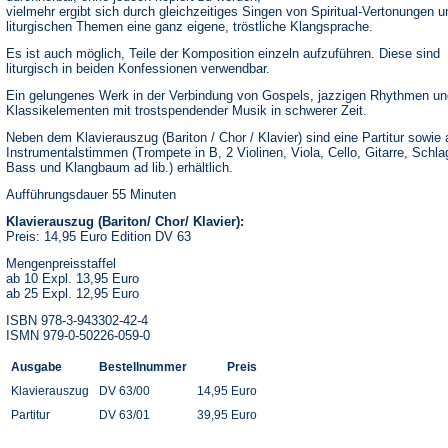
vielmehr ergibt sich durch gleichzeitiges Singen von Spiritual-Vertonungen u
liturgischen Themen eine ganz eigene, tröstliche Klangsprache.
Es ist auch möglich, Teile der Komposition einzeln aufzuführen. Diese sind
liturgisch in beiden Konfessionen verwendbar.
Ein gelungenes Werk in der Verbindung von Gospels, jazzigen Rhythmen un
Klassikelementen mit trostspendender Musik in schwerer Zeit.
Neben dem Klavierauszug (Bariton / Chor / Klavier) sind eine Partitur sowie a
Instrumentalstimmen (Trompete in B, 2 Violinen, Viola, Cello, Gitarre, Schl
Bass und Klangbaum ad lib.) erhältlich.
Aufführungsdauer 55 Minuten
Klavierauszug (Bariton/ Chor/ Klavier):
Preis: 14,95 Euro Edition DV 63
Mengenpreisstaffel
ab 10 Expl. 13,95 Euro
ab 25 Expl. 12,95 Euro
ISBN 978-3-943302-42-4
ISMN 979-0-50226-059-0
Ausgabe
Bestellnummer
Preis
Klavierauszug
DV 63/00
14,95 Euro
Partitur
DV 63/01
39,95 Euro