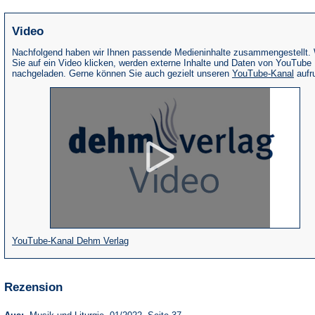
Video
Nachfolgend haben wir Ihnen passende Medieninhalte zusammengestellt.
Sie auf ein Video klicken, werden externe Inhalte und Daten von YouTube
(Öffne
nachgeladen. Gerne können Sie auch gezielt unseren
YouTube-Kanal
aufr
in
eine
neue
Tab)
(Öffnet
YouTube-Kanal Dehm Verlag
in
einem
Rezension
neuen
Tab)
(Öffnet