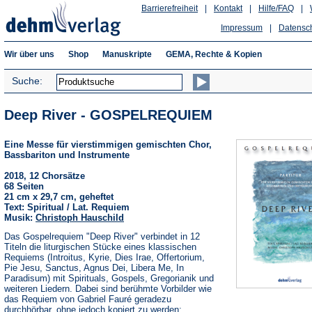
Barrierefreiheit
|
Kontakt
|
Hilfe/FAQ
|
Impressum
|
Datensc
Wir über uns
Shop
Manuskripte
GEMA, Rechte & Kopien
Suche:
Deep River - GOSPELREQUIEM
Eine Messe für vierstimmigen gemischten Chor,
Bassbariton und Instrumente
2018, 12 Chorsätze
68 Seiten
21 cm x 29,7 cm, geheftet
Text: Spiritual / Lat. Requiem
Musik:
Christoph Hauschild
Das Gospelrequiem "Deep River" verbindet in 12
Titeln die liturgischen Stücke eines klassischen
Requiems (Introitus, Kyrie, Dies Irae, Offertorium,
Pie Jesu, Sanctus, Agnus Dei, Libera Me, In
Paradisum) mit Spirituals, Gospels, Gregorianik und
weiteren Liedern. Dabei sind berühmte Vorbilder wie
das Requiem von Gabriel Fauré geradezu
durchhörbar, ohne jedoch kopiert zu werden;