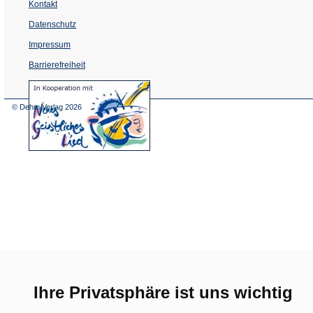
Kontakt
Datenschutz
Impressum
Barrierefreiheit
(Öffnet
in
einem
© Dehm Verlag
2026
neuen
Tab)
Ihre Privatsphäre ist uns wichtig