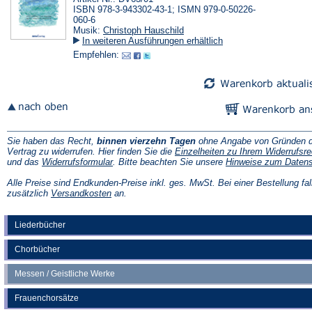
ISBN 978-3-943302-43-1; ISMN 979-0-50226-
060-6
Musik:
Christoph Hauschild
In weiteren Ausführungen erhältlich
Empfehlen:
Sie haben das Recht,
binnen vierzehn Tagen
ohne Angabe von Gründen d
Vertrag zu widerrufen. Hier finden Sie die
Einzelheiten zu Ihrem Widerrufsre
(Öffnet
und das
Widerrufsformular
. Bitte beachten Sie unsere
Hinweise zum Daten
in
einem
Alle Preise sind Endkunden-Preise inkl. ges. MwSt. Bei einer Bestellung fal
neuen
(Öffnet
zusätzlich
Versandkosten
an.
Tab)
in
einem
neuen
Liederbücher
Tab)
Chorbücher
Messen / Geistliche Werke
Frauenchorsätze