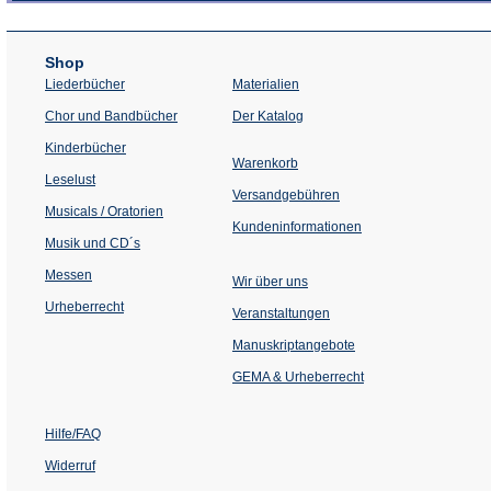
Shop
Liederbücher
Materialien
(Öffnet
Chor und Bandbücher
Der Katalog
in
einem
Kinderbücher
neuen
Warenkorb
Tab)
Leselust
Versandgebühren
Musicals / Oratorien
Kundeninformationen
Musik und CD´s
Messen
Wir über uns
Urheberrecht
(Öffnet
Veranstaltungen
in
einem
Manuskriptangebote
neuen
Tab)
GEMA & Urheberrecht
Hilfe/FAQ
Widerruf