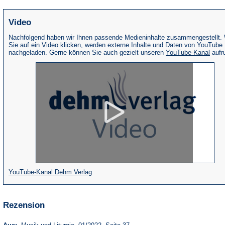
Video
Nachfolgend haben wir Ihnen passende Medieninhalte zusammengestellt.
Sie auf ein Video klicken, werden externe Inhalte und Daten von YouTube
(Öffne
nachgeladen. Gerne können Sie auch gezielt unseren
YouTube-Kanal
aufr
in
eine
neue
Tab)
(Öffnet
YouTube-Kanal Dehm Verlag
in
einem
Rezension
neuen
Tab)
(Öffnet