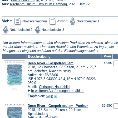
Aus:
Musik und Liturgie
, 01/2022, Seite 37
in
(Öffnet
Aus:
Kirchenmusik im Erzbistum Bamberg
, 2020, Heft 72
einem
in
neuen
einem
Tab)
neuen
Tab)
(Öffnet
(Öffnet
(Öffnet
Mehr:
Inhaltsverzeichnis
Vorwort
Notenbeispiel 1
in
in
in
einem
einem
einem
(Öffnet
(Öffnet
Notenbeispiel 2
Notenbeispiel 3
neuen
neuen
neuen
in
in
Tab)
Tab)
Tab)
einem
einem
neuen
neuen
Tab)
Tab)
Um weitere Informationen zu den einzelnen Produkten zu erhalten, diese ei
mit der Maus anklicken. Um einen Artikel in den Warenkorb zu legen, die
Mengenzahl eingeben und dann auf den Einkaufswagen klicken.
Beschreibung
Preis
Deep River - Gospelrequiem
14,95€
2018, 12 Chorsätze, 68 Seiten, 21 cm x 29,7
cm, geheftet, Klavierauszug
Artikel-Nr.: DV63/00
ISBN 978-3-943302-42-4, ISMN 979-0-50226-
059-0
Musik:
Christoph Hauschild
In weiteren Ausführungen erhältlich
Empfehlen:
Deep River - Gospelrequiem, Partitur
39,95€
2018, 118 Seiten, 21 cm x 29,7 cm,
Spiralbindung
Artikel-Nr.: DV63/01