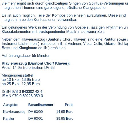
vielmehr ergibt sich durch gleichzeitiges Singen von Spiritual-Vertonungen u
liturgischen Themen eine ganz eigene, tröstliche Klangsprache.
Es ist auch möglich, Teile der Komposition einzeln aufzuführen. Diese sind
liturgisch in beiden Konfessionen verwendbar.
Ein gelungenes Werk in der Verbindung von Gospels, jazzigen Rhythmen un
Klassikelementen mit trostspendender Musik in schwerer Zeit.
Neben dem Klavierauszug (Bariton / Chor / Klavier) sind eine Partitur sowie a
Instrumentalstimmen (Trompete in B, 2 Violinen, Viola, Cello, Gitarre, Schl
Bass und Klangbaum ad lib.) erhältlich.
Aufführungsdauer 55 Minuten
Klavierauszug (Bariton/ Chor/ Klavier):
Preis: 14,95 Euro Edition DV 63
Mengenpreisstaffel
ab 10 Expl. 13,95 Euro
ab 25 Expl. 12,95 Euro
ISBN 978-3-943302-42-4
ISMN 979-0-50226-059-0
Ausgabe
Bestellnummer
Preis
Klavierauszug
DV 63/00
14,95 Euro
Partitur
DV 63/01
39,95 Euro