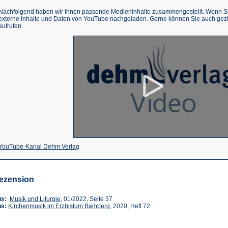
Nachfolgend haben wir Ihnen passende Medieninhalte zusammengestellt. Wenn Sie
externe Inhalte und Daten von YouTube nachgeladen. Gerne können Sie auch gez
aufrufen.
(Öffnet
YouTube-Kanal Dehm Verlag
in
einem
ezension
neuen
Tab)
(Öffnet
us:
Musik und Liturgie
, 01/2022, Seite 37
in
(Öffnet
us:
Kirchenmusik im Erzbistum Bamberg
, 2020, Heft 72
einem
in
neuen
einem
Tab)
neuen