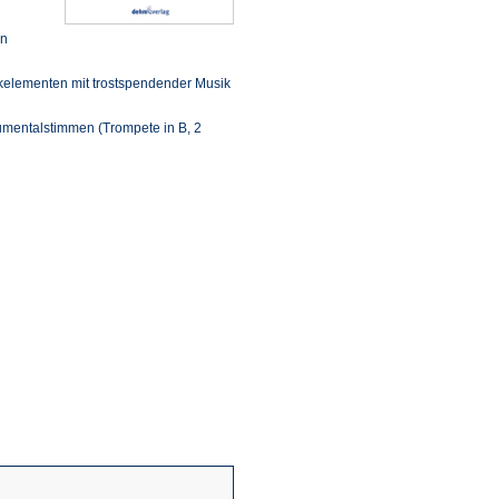
in
kelementen mit trostspendender Musik
trumentalstimmen (Trompete in B, 2