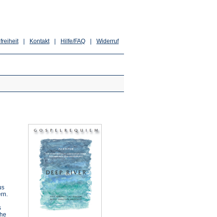
freiheit
|
Kontakt
|
Hilfe/FAQ
|
Widerruf
us
rn.
s
che