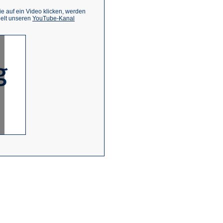
 auf ein Video klicken, werden
(Öffnet
ielt unseren
YouTube-Kanal
in
einem
neuen
Tab)