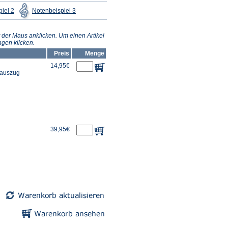
(Öffnet
(Öffnet
iel 2
Notenbeispiel 3
in
in
einem
einem
neuen
neuen
Tab)
Tab)
 der Maus anklicken. Um einen Artikel
gen klicken.
Preis
Menge
14,95€
erauszug
39,95€