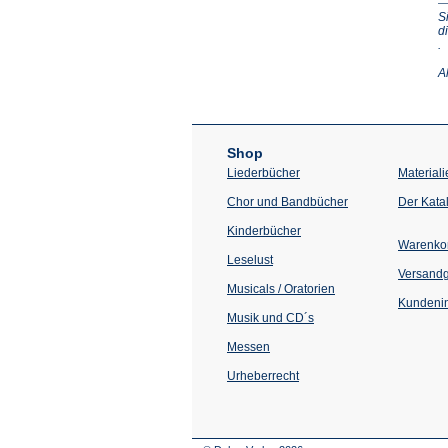
S
d
(Ö
.
in
e
A
n
T
Shop
Liederbücher
Materiali
Chor und Bandbücher
Der Kata
Kinderbücher
Warenko
Leselust
Versand
Musicals / Oratorien
Kundenin
Musik und CD´s
Messen
Urheberrecht