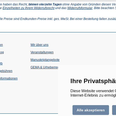
ie haben das Recht,
binnen vierzehn Tagen
ohne Angabe von Gründen diesen Vertr
(Öffnet
(Öffnet
ie
Einzelheiten zu Ihrem Widerrufsrecht
und das
Widerrufsformular
. Bitte beachten
ffnet
in
in
einem
einem
inem
neuen
neuen
lle Preise sind Endkunden-Preise inkl. ges. MwSt. Bei einer Bestellung fallen zusät
euen
Tab)
Tab)
ab)
en
Wir über uns
(Öffnet
(Öffnet
log
Veranstaltungen
in
in
einem
einem
Manuskriptangebote
neuen
neuen
rb
Tab)
Tab)
GEMA & Urheberrecht
gebühren
formationen
Ihre Privatsphä
Diese Website verwendet C
Internet-Erlebnis zu ermög
Alle akzeptieren