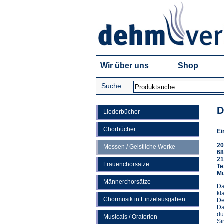
Wir über uns
Shop
Suche:
D
Liederbücher
Chorbücher
Ei
20
Messen / Geistliche Werke
68
21
Frauenchorsätze
Te
Mu
Männerchorsätze
Da
kl
Chormusik in Einzelausgaben
De
Da
du
Musicals / Oratorien
Si