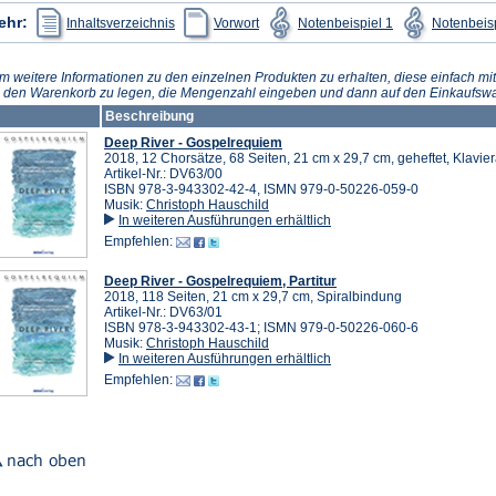
(Öffnet
Tab)
(Öffnet
(Öffnet
ehr:
Inhaltsverzeichnis
Vorwort
Notenbeispiel 1
Notenbeisp
in
in
in
einem
einem
einem
neuen
neuen
neuen
Tab)
Tab)
Tab)
m weitere Informationen zu den einzelnen Produkten zu erhalten, diese einfach mit
n den Warenkorb zu legen, die Mengenzahl eingeben und dann auf den Einkaufswa
Beschreibung
Deep River - Gospelrequiem
2018, 12 Chorsätze, 68 Seiten, 21 cm x 29,7 cm, geheftet, Klavi
Artikel-Nr.: DV63/00
ISBN 978-3-943302-42-4, ISMN 979-0-50226-059-0
Musik:
Christoph Hauschild
In weiteren Ausführungen erhältlich
Empfehlen:
Deep River - Gospelrequiem, Partitur
2018, 118 Seiten, 21 cm x 29,7 cm, Spiralbindung
Artikel-Nr.: DV63/01
ISBN 978-3-943302-43-1; ISMN 979-0-50226-060-6
Musik:
Christoph Hauschild
In weiteren Ausführungen erhältlich
Empfehlen: