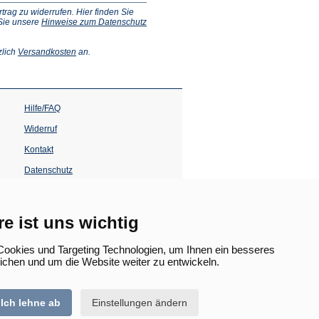
ag zu widerrufen. Hier finden Sie
 Sie unsere
Hinweise zum Datenschutz
(Öffnet
zlich
Versandkosten
an.
in
einem
neuen
Tab)
Hilfe/FAQ
Widerruf
Kontakt
Datenschutz
Impressum
Barrierefreiheit
re ist uns wichtig
(Öffnet
in
ookies und Targeting Technologien, um Ihnen ein besseres
einem
lichen und um die Website weiter zu entwickeln.
neuen
Tab)
Ich lehne ab
Einstellungen ändern