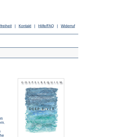
freiheit
|
Kontakt
|
Hilfe/FAQ
|
Widerruf
us
rn.
s
che