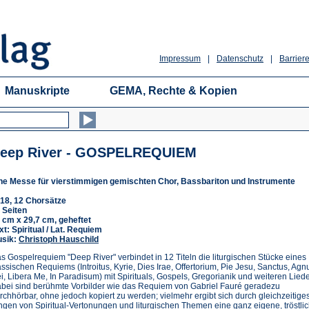
Impressum
|
Datenschutz
|
Barriere
Manuskripte
GEMA, Rechte & Kopien
eep River - GOSPELREQUIEM
ne Messe für vierstimmigen gemischten Chor, Bassbariton und Instrumente
18, 12 Chorsätze
 Seiten
 cm x 29,7 cm, geheftet
xt: Spiritual / Lat. Requiem
sik:
Christoph Hauschild
s Gospelrequiem "Deep River" verbindet in 12 Titeln die liturgischen Stücke eines
assischen Requiems (Introitus, Kyrie, Dies Irae, Offertorium, Pie Jesu, Sanctus, Agn
i, Libera Me, In Paradisum) mit Spirituals, Gospels, Gregorianik und weiteren Liede
bei sind berühmte Vorbilder wie das Requiem von Gabriel Fauré geradezu
rchhörbar, ohne jedoch kopiert zu werden; vielmehr ergibt sich durch gleichzeitige
ngen von Spiritual-Vertonungen und liturgischen Themen eine ganz eigene, tröstli