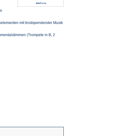
in
kelementen mit trostspendender Musik
trumentalstimmen (Trompete in B, 2