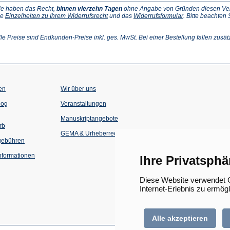
ie haben das Recht,
binnen vierzehn Tagen
ohne Angabe von Gründen diesen Vertr
(Öffnet
(Öffnet
ie
Einzelheiten zu Ihrem Widerrufsrecht
und das
Widerrufsformular
. Bitte beachten
ffnet
in
in
einem
einem
inem
neuen
neuen
lle Preise sind Endkunden-Preise inkl. ges. MwSt. Bei einer Bestellung fallen zusät
euen
Tab)
Tab)
ab)
en
Wir über uns
(Öffnet
(Öffnet
log
Veranstaltungen
in
in
einem
einem
Manuskriptangebote
neuen
neuen
rb
Tab)
Tab)
GEMA & Urheberrecht
gebühren
formationen
Ihre Privatsphä
Diese Website verwendet C
Internet-Erlebnis zu ermög
Alle akzeptieren