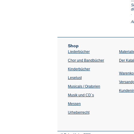
S
d
(Ö
.
in
e
A
n
T
Shop
Liederbücher
Materiali
Chor und Bandbücher
Der Kata
Kinderbücher
Warenko
Leselust
Versand
Musicals / Oratorien
Kundenin
Musik und CD´s
Messen
Urheberrecht