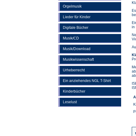
Kl
Orgelmusik
Es
be
Lieder für Kinder
Ei
in
Digitale Bücher
Ne
Musik/CD
Vi
Au
Musik/Download
Kl
Pr
Musikwissenschaft
Me
Urheberrecht
ab
ab
Ein anziehendes NGL T-Shirt
IS
IS
Kinderbücher
A
Leselust
K
P