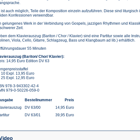
angsprache.
 ist auch möglich, Teile der Komposition einzeln aufzuführen. Diese sind liturgisch 
iden Konfessionen verwendbar.
n gelungenes Werk in der Verbindung von Gospels, jazzigen Rhythmen und Klassi
 schwerer Zeit.
ben dem Klavierauszug (Bariton / Chor / Klavier) sind eine Partitur sowie alle Ins
olinen, Viola, Cello, Gitarre, Schlagzeug, Bass und Klangbaum ad lib.) erhältlich.
fführungsdauer 55 Minuten
avierauszug (Bariton/ Chor/ Klavier):
eis: 14,95 Euro Edition DV 63
ngenpreisstaffel
 10 Expl. 13,95 Euro
 25 Expl. 12,95 Euro
BN 978-3-943302-42-4
MN 979-0-50226-059-0
usgabe
Bestellnummer
Preis
lavierauszug
DV 63/00
14,95 Euro
artitur
DV 63/01
39,95 Euro
Video