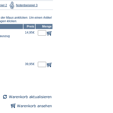
(Öffnet
(Öffnet
iel 2
Notenbeispiel 3
in
in
einem
einem
neuen
neuen
Tab)
Tab)
 der Maus anklicken. Um einen Artikel
gen klicken.
Preis
Menge
14,95€
erauszug
39,95€