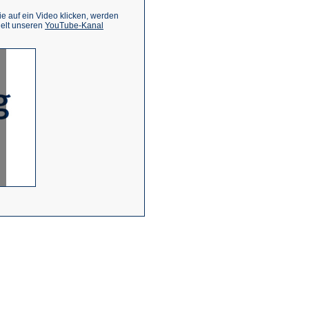
 auf ein Video klicken, werden
(Öffnet
ielt unseren
YouTube-Kanal
in
einem
neuen
Tab)