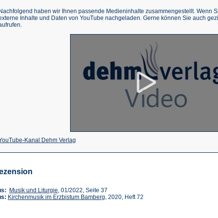
Nachfolgend haben wir Ihnen passende Medieninhalte zusammengestellt. Wenn Sie
externe Inhalte und Daten von YouTube nachgeladen. Gerne können Sie auch gez
aufrufen.
(Öffnet
YouTube-Kanal Dehm Verlag
in
einem
ezension
neuen
Tab)
(Öffnet
us:
Musik und Liturgie
, 01/2022, Seite 37
in
(Öffnet
us:
Kirchenmusik im Erzbistum Bamberg
, 2020, Heft 72
einem
in
neuen
einem
Tab)
neuen