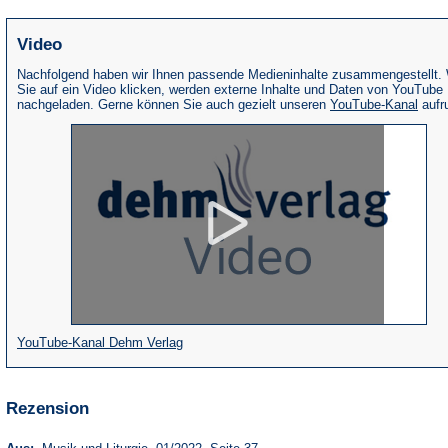
Video
Nachfolgend haben wir Ihnen passende Medieninhalte zusammengestellt.
Sie auf ein Video klicken, werden externe Inhalte und Daten von YouTube
(Öffne
nachgeladen. Gerne können Sie auch gezielt unseren
YouTube-Kanal
aufr
in
eine
neue
Tab)
(Öffnet
YouTube-Kanal Dehm Verlag
in
einem
Rezension
neuen
Tab)
(Öffnet