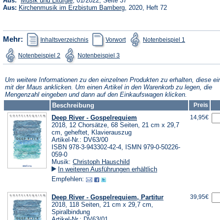
Aus:
Musik und Liturgie
, 01/2022, Seite 37
in
(Öffnet
Aus:
Kirchenmusik im Erzbistum Bamberg
, 2020, Heft 72
einem
in
neuen
einem
Tab)
neuen
Tab)
(Öffnet
(Öffnet
(Öffnet
Mehr:
Inhaltsverzeichnis
Vorwort
Notenbeispiel 1
in
in
in
einem
einem
einem
(Öffnet
(Öffnet
Notenbeispiel 2
Notenbeispiel 3
neuen
neuen
neuen
in
in
Tab)
Tab)
Tab)
einem
einem
neuen
neuen
Tab)
Tab)
Um weitere Informationen zu den einzelnen Produkten zu erhalten, diese ei
mit der Maus anklicken. Um einen Artikel in den Warenkorb zu legen, die
Mengenzahl eingeben und dann auf den Einkaufswagen klicken.
Beschreibung
Preis
Deep River - Gospelrequiem
14,95€
2018, 12 Chorsätze, 68 Seiten, 21 cm x 29,7
cm, geheftet, Klavierauszug
Artikel-Nr.: DV63/00
ISBN 978-3-943302-42-4, ISMN 979-0-50226-
059-0
Musik:
Christoph Hauschild
In weiteren Ausführungen erhältlich
Empfehlen:
Deep River - Gospelrequiem, Partitur
39,95€
2018, 118 Seiten, 21 cm x 29,7 cm,
Spiralbindung
Artikel-Nr.: DV63/01