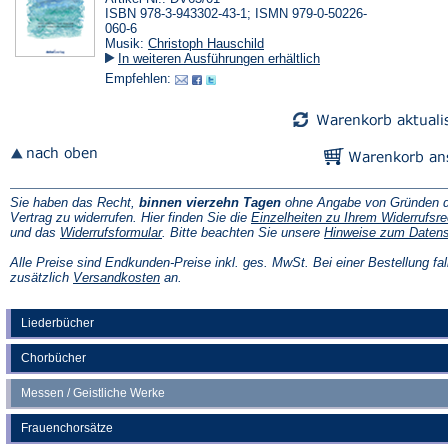
ISBN 978-3-943302-43-1; ISMN 979-0-50226-
060-6
Musik:
Christoph Hauschild
In weiteren Ausführungen erhältlich
Empfehlen:
Sie haben das Recht,
binnen vierzehn Tagen
ohne Angabe von Gründen d
Vertrag zu widerrufen. Hier finden Sie die
Einzelheiten zu Ihrem Widerrufsre
(Öffnet
und das
Widerrufsformular
. Bitte beachten Sie unsere
Hinweise zum Daten
in
einem
Alle Preise sind Endkunden-Preise inkl. ges. MwSt. Bei einer Bestellung fal
neuen
(Öffnet
zusätzlich
Versandkosten
an.
Tab)
in
einem
neuen
Liederbücher
Tab)
Chorbücher
Messen / Geistliche Werke
Frauenchorsätze