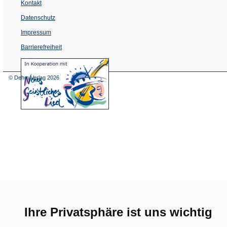
Kontakt
Datenschutz
Impressum
Barrierefreiheit
(Öffnet
in
einem
© Dehm Verlag
2026
neuen
Tab)
Ihre Privatsphäre ist uns wichtig