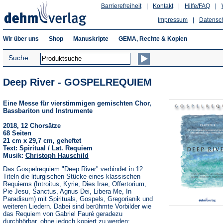
Barrierefreiheit
|
Kontakt
|
Hilfe/FAQ
|
Impressum
|
Datensc
Wir über uns
Shop
Manuskripte
GEMA, Rechte & Kopien
Suche:
Deep River - GOSPELREQUIEM
Eine Messe für vierstimmigen gemischten Chor,
Bassbariton und Instrumente
2018, 12 Chorsätze
68 Seiten
21 cm x 29,7 cm, geheftet
Text: Spiritual / Lat. Requiem
Musik:
Christoph Hauschild
Das Gospelrequiem "Deep River" verbindet in 12
Titeln die liturgischen Stücke eines klassischen
Requiems (Introitus, Kyrie, Dies Irae, Offertorium,
Pie Jesu, Sanctus, Agnus Dei, Libera Me, In
Paradisum) mit Spirituals, Gospels, Gregorianik und
weiteren Liedern. Dabei sind berühmte Vorbilder wie
das Requiem von Gabriel Fauré geradezu
durchhörbar, ohne jedoch kopiert zu werden;