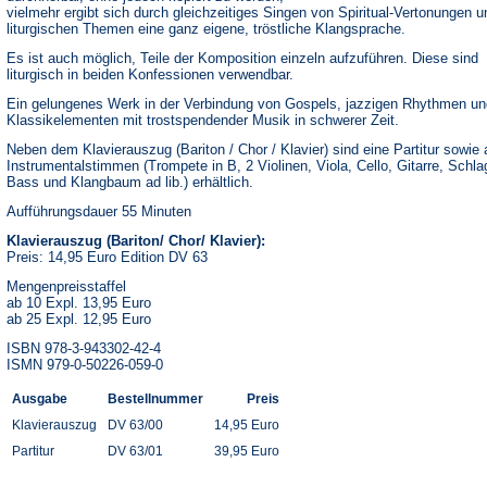
vielmehr ergibt sich durch gleichzeitiges Singen von Spiritual-Vertonungen u
liturgischen Themen eine ganz eigene, tröstliche Klangsprache.
Es ist auch möglich, Teile der Komposition einzeln aufzuführen. Diese sind
liturgisch in beiden Konfessionen verwendbar.
Ein gelungenes Werk in der Verbindung von Gospels, jazzigen Rhythmen un
Klassikelementen mit trostspendender Musik in schwerer Zeit.
Neben dem Klavierauszug (Bariton / Chor / Klavier) sind eine Partitur sowie a
Instrumentalstimmen (Trompete in B, 2 Violinen, Viola, Cello, Gitarre, Schl
Bass und Klangbaum ad lib.) erhältlich.
Aufführungsdauer 55 Minuten
Klavierauszug (Bariton/ Chor/ Klavier):
Preis: 14,95 Euro Edition DV 63
Mengenpreisstaffel
ab 10 Expl. 13,95 Euro
ab 25 Expl. 12,95 Euro
ISBN 978-3-943302-42-4
ISMN 979-0-50226-059-0
Ausgabe
Bestellnummer
Preis
Klavierauszug
DV 63/00
14,95 Euro
Partitur
DV 63/01
39,95 Euro