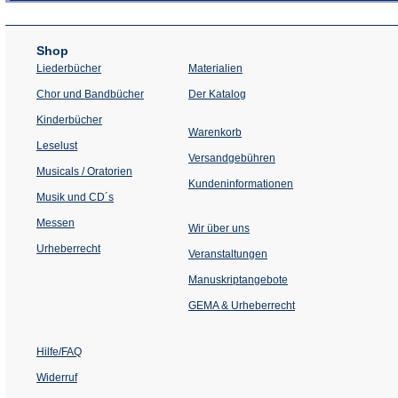
Shop
Liederbücher
Materialien
(Öffnet
Chor und Bandbücher
Der Katalog
in
einem
Kinderbücher
neuen
Warenkorb
Tab)
Leselust
Versandgebühren
Musicals / Oratorien
Kundeninformationen
Musik und CD´s
Messen
Wir über uns
Urheberrecht
(Öffnet
Veranstaltungen
in
einem
Manuskriptangebote
neuen
Tab)
GEMA & Urheberrecht
Hilfe/FAQ
Widerruf