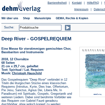
Barrierefreiheit
|
Kontakt
|
Hilfe/FAQ
|
Impressum
|
Datensc
Wir über uns
Shop
Manuskripte
GEMA, Rechte & Kopien
Suche:
Deep River - GOSPELREQUIEM
Eine Messe für vierstimmigen gemischten Chor,
Bassbariton und Instrumente
2018, 12 Chorsätze
68 Seiten
21 cm x 29,7 cm, geheftet
Text: Spiritual / Lat. Requiem
Musik:
Christoph Hauschild
Das Gospelrequiem "Deep River" verbindet in 12
Titeln die liturgischen Stücke eines klassischen
Requiems (Introitus, Kyrie, Dies Irae, Offertorium,
Pie Jesu, Sanctus, Agnus Dei, Libera Me, In
Paradisum) mit Spirituals, Gospels, Gregorianik und
weiteren Liedern. Dabei sind berühmte Vorbilder wie
das Requiem von Gabriel Fauré geradezu
durchhörbar, ohne jedoch kopiert zu werden;