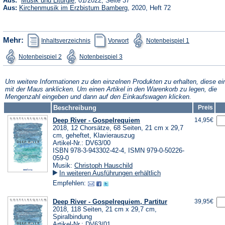
Aus:
Musik und Liturgie
, 01/2022, Seite 37
in
(Öffnet
Aus:
Kirchenmusik im Erzbistum Bamberg
, 2020, Heft 72
einem
in
neuen
einem
Tab)
neuen
Tab)
(Öffnet
(Öffnet
(Öffnet
Mehr:
Inhaltsverzeichnis
Vorwort
Notenbeispiel 1
in
in
in
einem
einem
einem
(Öffnet
(Öffnet
Notenbeispiel 2
Notenbeispiel 3
neuen
neuen
neuen
in
in
Tab)
Tab)
Tab)
einem
einem
neuen
neuen
Tab)
Tab)
Um weitere Informationen zu den einzelnen Produkten zu erhalten, diese ei
mit der Maus anklicken. Um einen Artikel in den Warenkorb zu legen, die
Mengenzahl eingeben und dann auf den Einkaufswagen klicken.
Beschreibung
Preis
Deep River - Gospelrequiem
14,95€
2018, 12 Chorsätze, 68 Seiten, 21 cm x 29,7
cm, geheftet, Klavierauszug
Artikel-Nr.: DV63/00
ISBN 978-3-943302-42-4, ISMN 979-0-50226-
059-0
Musik:
Christoph Hauschild
In weiteren Ausführungen erhältlich
Empfehlen:
Deep River - Gospelrequiem, Partitur
39,95€
2018, 118 Seiten, 21 cm x 29,7 cm,
Spiralbindung
Artikel-Nr.: DV63/01