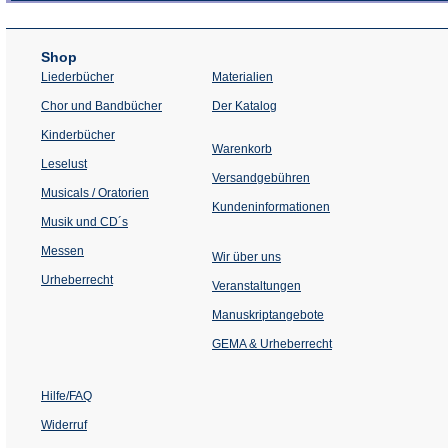
Shop
Liederbücher
Materialien
(Öffnet
Chor und Bandbücher
Der Katalog
in
einem
Kinderbücher
neuen
Warenkorb
Tab)
Leselust
Versandgebühren
Musicals / Oratorien
Kundeninformationen
Musik und CD´s
Messen
Wir über uns
Urheberrecht
(Öffnet
Veranstaltungen
in
einem
Manuskriptangebote
neuen
Tab)
GEMA & Urheberrecht
Hilfe/FAQ
Widerruf