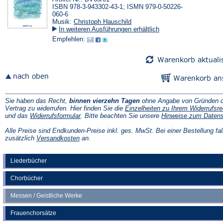
ISBN 978-3-943302-43-1; ISMN 979-0-50226-
060-6
Musik:
Christoph Hauschild
In weiteren Ausführungen erhältlich
Empfehlen:
Sie haben das Recht,
binnen vierzehn Tagen
ohne Angabe von Gründen d
Vertrag zu widerrufen. Hier finden Sie die
Einzelheiten zu Ihrem Widerrufsre
(Öffnet
und das
Widerrufsformular
. Bitte beachten Sie unsere
Hinweise zum Daten
in
einem
Alle Preise sind Endkunden-Preise inkl. ges. MwSt. Bei einer Bestellung fal
neuen
(Öffnet
zusätzlich
Versandkosten
an.
Tab)
in
einem
neuen
Liederbücher
Tab)
Chorbücher
Messen / Geistliche Werke
Frauenchorsätze