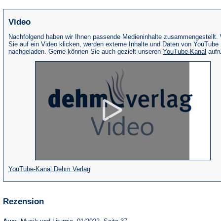
Video
Nachfolgend haben wir Ihnen passende Medieninhalte zusammengestellt.
Sie auf ein Video klicken, werden externe Inhalte und Daten von YouTube
(Öffne
nachgeladen. Gerne können Sie auch gezielt unseren
YouTube-Kanal
aufr
in
eine
neue
Tab)
(Öffnet
YouTube-Kanal Dehm Verlag
in
einem
Rezension
neuen
Tab)
(Öffnet