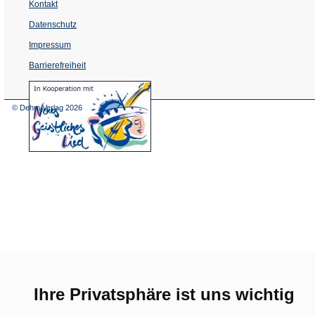
Kontakt
Datenschutz
Impressum
Barrierefreiheit
(Öffnet
in
einem
© Dehm Verlag
2026
neuen
Tab)
Ihre Privatsphäre ist uns wichtig