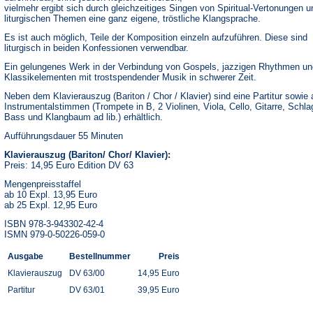
vielmehr ergibt sich durch gleichzeitiges Singen von Spiritual-Vertonungen u
liturgischen Themen eine ganz eigene, tröstliche Klangsprache.
Es ist auch möglich, Teile der Komposition einzeln aufzuführen. Diese sind
liturgisch in beiden Konfessionen verwendbar.
Ein gelungenes Werk in der Verbindung von Gospels, jazzigen Rhythmen un
Klassikelementen mit trostspendender Musik in schwerer Zeit.
Neben dem Klavierauszug (Bariton / Chor / Klavier) sind eine Partitur sowie a
Instrumentalstimmen (Trompete in B, 2 Violinen, Viola, Cello, Gitarre, Schl
Bass und Klangbaum ad lib.) erhältlich.
Aufführungsdauer 55 Minuten
Klavierauszug (Bariton/ Chor/ Klavier):
Preis: 14,95 Euro Edition DV 63
Mengenpreisstaffel
ab 10 Expl. 13,95 Euro
ab 25 Expl. 12,95 Euro
ISBN 978-3-943302-42-4
ISMN 979-0-50226-059-0
Ausgabe
Bestellnummer
Preis
Klavierauszug
DV 63/00
14,95 Euro
Partitur
DV 63/01
39,95 Euro