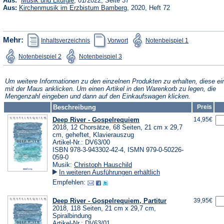
Aus:
Musik und Liturgie
, 01/2022, Seite 37
in
(Öffnet
Aus:
Kirchenmusik im Erzbistum Bamberg
, 2020, Heft 72
einem
in
neuen
einem
Tab)
neuen
Tab)
(Öffnet
(Öffnet
(Öffnet
Mehr:
Inhaltsverzeichnis
Vorwort
Notenbeispiel 1
in
in
in
einem
einem
einem
(Öffnet
(Öffnet
Notenbeispiel 2
Notenbeispiel 3
neuen
neuen
neuen
in
in
Tab)
Tab)
Tab)
einem
einem
neuen
neuen
Tab)
Tab)
Um weitere Informationen zu den einzelnen Produkten zu erhalten, diese ei
mit der Maus anklicken. Um einen Artikel in den Warenkorb zu legen, die
Mengenzahl eingeben und dann auf den Einkaufswagen klicken.
Beschreibung
Preis
Deep River - Gospelrequiem
14,95€
2018, 12 Chorsätze, 68 Seiten, 21 cm x 29,7
cm, geheftet, Klavierauszug
Artikel-Nr.: DV63/00
ISBN 978-3-943302-42-4, ISMN 979-0-50226-
059-0
Musik:
Christoph Hauschild
In weiteren Ausführungen erhältlich
Empfehlen:
Deep River - Gospelrequiem, Partitur
39,95€
2018, 118 Seiten, 21 cm x 29,7 cm,
Spiralbindung
Artikel-Nr.: DV63/01