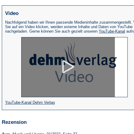
Video
Nachfolgend haben wir Ihnen passende Medieninhalte zusammengestellt.
Sie auf ein Video klicken, werden externe Inhalte und Daten von YouTube
(Öffne
nachgeladen. Gerne können Sie auch gezielt unseren
YouTube-Kanal
aufr
in
eine
neue
Tab)
(Öffnet
YouTube-Kanal Dehm Verlag
in
einem
Rezension
neuen
Tab)
(Öffnet