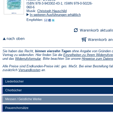
ISBN 978-3-943302-43-1; ISMN 979-0-50226-
060-6
Musik:
Christoph Hauschild
In weiteren Ausführungen erhältlich
Empfehlen:
Sie haben das Recht,
binnen vierzehn Tagen
ohne Angabe von Gründen d
Vertrag zu widerrufen. Hier finden Sie die
Einzelheiten zu Ihrem Widerrufsre
(Öffnet
und das
Widerrufsformular
. Bitte beachten Sie unsere
Hinweise zum Daten
in
einem
Alle Preise sind Endkunden-Preise inkl. ges. MwSt. Bei einer Bestellung fal
neuen
(Öffnet
zusätzlich
Versandkosten
an.
Tab)
in
einem
neuen
Liederbücher
Tab)
Chorbücher
Messen / Geistliche Werke
Frauenchorsätze