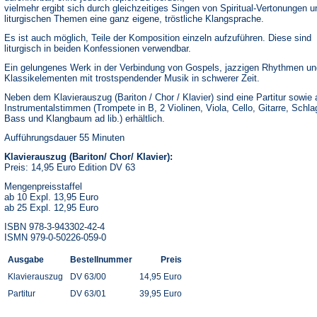
vielmehr ergibt sich durch gleichzeitiges Singen von Spiritual-Vertonungen u
liturgischen Themen eine ganz eigene, tröstliche Klangsprache.
Es ist auch möglich, Teile der Komposition einzeln aufzuführen. Diese sind
liturgisch in beiden Konfessionen verwendbar.
Ein gelungenes Werk in der Verbindung von Gospels, jazzigen Rhythmen un
Klassikelementen mit trostspendender Musik in schwerer Zeit.
Neben dem Klavierauszug (Bariton / Chor / Klavier) sind eine Partitur sowie a
Instrumentalstimmen (Trompete in B, 2 Violinen, Viola, Cello, Gitarre, Schl
Bass und Klangbaum ad lib.) erhältlich.
Aufführungsdauer 55 Minuten
Klavierauszug (Bariton/ Chor/ Klavier):
Preis: 14,95 Euro Edition DV 63
Mengenpreisstaffel
ab 10 Expl. 13,95 Euro
ab 25 Expl. 12,95 Euro
ISBN 978-3-943302-42-4
ISMN 979-0-50226-059-0
Ausgabe
Bestellnummer
Preis
Klavierauszug
DV 63/00
14,95 Euro
Partitur
DV 63/01
39,95 Euro