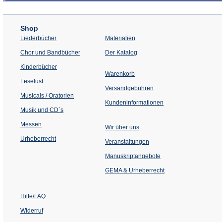
Shop
Liederbücher
Materialien
(Öffnet
Chor und Bandbücher
Der Katalog
in
einem
Kinderbücher
neuen
Warenkorb
Tab)
Leselust
Versandgebühren
Musicals / Oratorien
Kundeninformationen
Musik und CD´s
Messen
Wir über uns
Urheberrecht
(Öffnet
Veranstaltungen
in
einem
Manuskriptangebote
neuen
Tab)
GEMA & Urheberrecht
Hilfe/FAQ
Widerruf