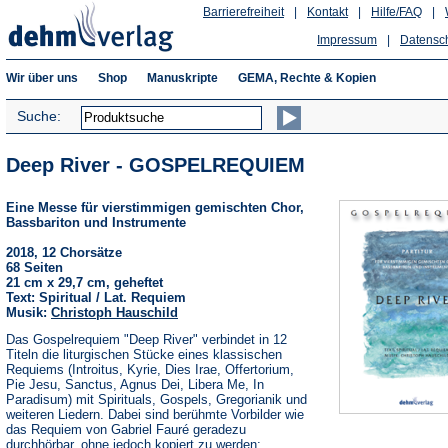
Barrierefreiheit
|
Kontakt
|
Hilfe/FAQ
|
Impressum
|
Datensc
Wir über uns
Shop
Manuskripte
GEMA, Rechte & Kopien
Suche:
Deep River - GOSPELREQUIEM
Eine Messe für vierstimmigen gemischten Chor,
Bassbariton und Instrumente
2018, 12 Chorsätze
68 Seiten
21 cm x 29,7 cm, geheftet
Text: Spiritual / Lat. Requiem
Musik:
Christoph Hauschild
Das Gospelrequiem "Deep River" verbindet in 12
Titeln die liturgischen Stücke eines klassischen
Requiems (Introitus, Kyrie, Dies Irae, Offertorium,
Pie Jesu, Sanctus, Agnus Dei, Libera Me, In
Paradisum) mit Spirituals, Gospels, Gregorianik und
weiteren Liedern. Dabei sind berühmte Vorbilder wie
das Requiem von Gabriel Fauré geradezu
durchhörbar, ohne jedoch kopiert zu werden;