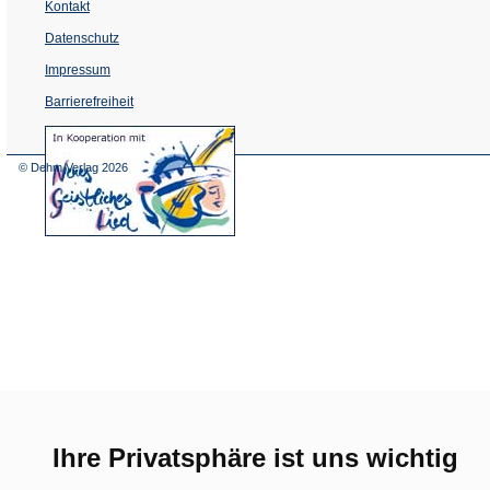
Kontakt
Datenschutz
Impressum
Barrierefreiheit
(Öffnet
in
einem
© Dehm Verlag
2026
neuen
Tab)
Ihre Privatsphäre ist uns wichtig