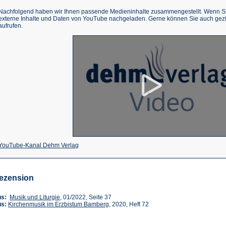
Nachfolgend haben wir Ihnen passende Medieninhalte zusammengestellt. Wenn Sie
externe Inhalte und Daten von YouTube nachgeladen. Gerne können Sie auch gez
aufrufen.
(Öffnet
YouTube-Kanal Dehm Verlag
in
einem
ezension
neuen
Tab)
(Öffnet
us:
Musik und Liturgie
, 01/2022, Seite 37
in
(Öffnet
us:
Kirchenmusik im Erzbistum Bamberg
, 2020, Heft 72
einem
in
neuen
einem
Tab)
neuen