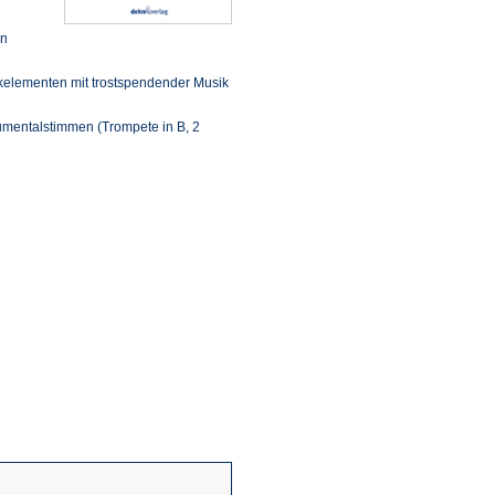
in
kelementen mit trostspendender Musik
trumentalstimmen (Trompete in B, 2