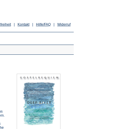
freiheit
|
Kontakt
|
Hilfe/FAQ
|
Widerruf
us
rn.
s
che