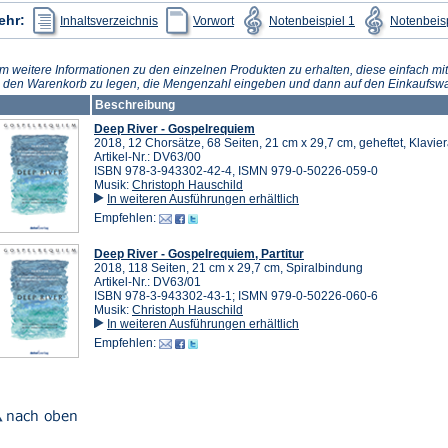
(Öffnet
Tab)
(Öffnet
(Öffnet
ehr:
Inhaltsverzeichnis
Vorwort
Notenbeispiel 1
Notenbeisp
in
in
in
einem
einem
einem
neuen
neuen
neuen
Tab)
Tab)
Tab)
m weitere Informationen zu den einzelnen Produkten zu erhalten, diese einfach mit
n den Warenkorb zu legen, die Mengenzahl eingeben und dann auf den Einkaufswa
Beschreibung
Deep River - Gospelrequiem
2018, 12 Chorsätze, 68 Seiten, 21 cm x 29,7 cm, geheftet, Klavi
Artikel-Nr.: DV63/00
ISBN 978-3-943302-42-4, ISMN 979-0-50226-059-0
Musik:
Christoph Hauschild
In weiteren Ausführungen erhältlich
Empfehlen:
Deep River - Gospelrequiem, Partitur
2018, 118 Seiten, 21 cm x 29,7 cm, Spiralbindung
Artikel-Nr.: DV63/01
ISBN 978-3-943302-43-1; ISMN 979-0-50226-060-6
Musik:
Christoph Hauschild
In weiteren Ausführungen erhältlich
Empfehlen: