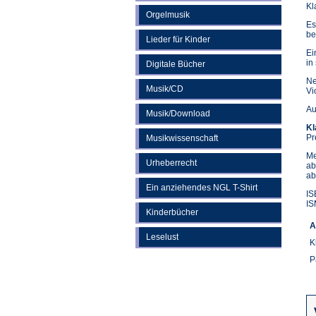
Kl
Orgelmusik
Es
be
Lieder für Kinder
Ei
in
Digitale Bücher
Ne
Musik/CD
Vi
Au
Musik/Download
Kl
Pr
Musikwissenschaft
Me
Urheberrecht
ab
ab
Ein anziehendes NGL T-Shirt
IS
IS
Kinderbücher
A
Leselust
K
P