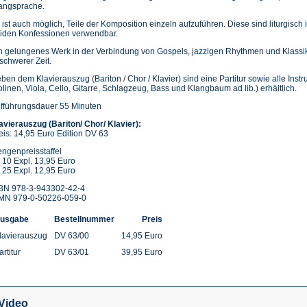
angsprache.
 ist auch möglich, Teile der Komposition einzeln aufzuführen. Diese sind liturgisch 
iden Konfessionen verwendbar.
n gelungenes Werk in der Verbindung von Gospels, jazzigen Rhythmen und Klassi
 schwerer Zeit.
ben dem Klavierauszug (Bariton / Chor / Klavier) sind eine Partitur sowie alle Ins
olinen, Viola, Cello, Gitarre, Schlagzeug, Bass und Klangbaum ad lib.) erhältlich.
fführungsdauer 55 Minuten
avierauszug (Bariton/ Chor/ Klavier):
eis: 14,95 Euro Edition DV 63
ngenpreisstaffel
 10 Expl. 13,95 Euro
 25 Expl. 12,95 Euro
BN 978-3-943302-42-4
MN 979-0-50226-059-0
usgabe
Bestellnummer
Preis
lavierauszug
DV 63/00
14,95 Euro
artitur
DV 63/01
39,95 Euro
Video