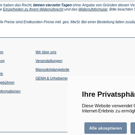
ie haben das Recht,
binnen vierzehn Tagen
ohne Angabe von Gründen diesen Vertr
(Öffnet
(Öffnet
ie
Einzelheiten zu Ihrem Widerrufsrecht
und das
Widerrufsformular
. Bitte beachten
ffnet
in
in
einem
einem
inem
neuen
neuen
lle Preise sind Endkunden-Preise inkl. ges. MwSt. Bei einer Bestellung fallen zusät
euen
Tab)
Tab)
ab)
en
Wir über uns
(Öffnet
(Öffnet
log
Veranstaltungen
in
in
einem
einem
Manuskriptangebote
neuen
neuen
rb
Tab)
Tab)
GEMA & Urheberrecht
gebühren
formationen
Ihre Privatsphä
Diese Website verwendet C
Internet-Erlebnis zu ermög
Alle akzeptieren