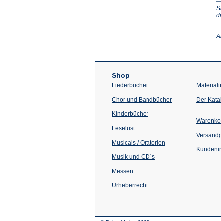
S
d
(Ö
.
in
e
A
n
T
Shop
Liederbücher
Materiali
Chor und Bandbücher
Der Kata
Kinderbücher
Warenko
Leselust
Versand
Musicals / Oratorien
Kundenin
Musik und CD´s
Messen
Urheberrecht