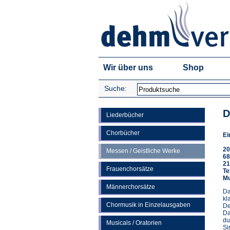
Wir über uns
Shop
Suche:
D
Liederbücher
Chorbücher
Ei
20
Messen / Geistliche Werke
68
21
Frauenchorsätze
Te
Mu
Männerchorsätze
Da
kl
Chormusik in Einzelausgaben
De
Da
du
Musicals / Oratorien
Si