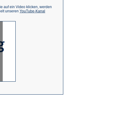
 auf ein Video klicken, werden
(Öffnet
ielt unseren
YouTube-Kanal
in
einem
neuen
Tab)