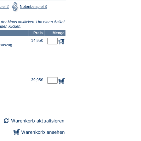
(Öffnet
(Öffnet
iel 2
Notenbeispiel 3
in
in
einem
einem
neuen
neuen
Tab)
Tab)
 der Maus anklicken. Um einen Artikel
gen klicken.
Preis
Menge
14,95€
erauszug
39,95€