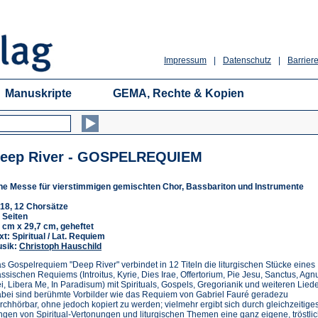
Impressum
|
Datenschutz
|
Barriere
Manuskripte
GEMA, Rechte & Kopien
eep River - GOSPELREQUIEM
ne Messe für vierstimmigen gemischten Chor, Bassbariton und Instrumente
18, 12 Chorsätze
 Seiten
 cm x 29,7 cm, geheftet
xt: Spiritual / Lat. Requiem
sik:
Christoph Hauschild
s Gospelrequiem "Deep River" verbindet in 12 Titeln die liturgischen Stücke eines
assischen Requiems (Introitus, Kyrie, Dies Irae, Offertorium, Pie Jesu, Sanctus, Agn
i, Libera Me, In Paradisum) mit Spirituals, Gospels, Gregorianik und weiteren Liede
bei sind berühmte Vorbilder wie das Requiem von Gabriel Fauré geradezu
rchhörbar, ohne jedoch kopiert zu werden; vielmehr ergibt sich durch gleichzeitige
ngen von Spiritual-Vertonungen und liturgischen Themen eine ganz eigene, tröstli