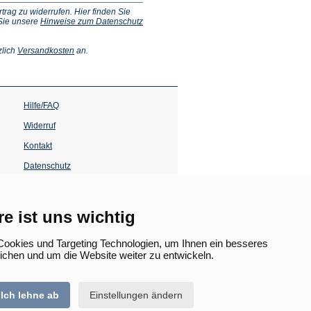
ag zu widerrufen. Hier finden Sie
 Sie unsere
Hinweise zum Datenschutz
(Öffnet
zlich
Versandkosten
an.
in
einem
neuen
Tab)
Hilfe/FAQ
Widerruf
Kontakt
Datenschutz
Impressum
Barrierefreiheit
re ist uns wichtig
(Öffnet
in
ookies und Targeting Technologien, um Ihnen ein besseres
einem
lichen und um die Website weiter zu entwickeln.
neuen
Tab)
Ich lehne ab
Einstellungen ändern