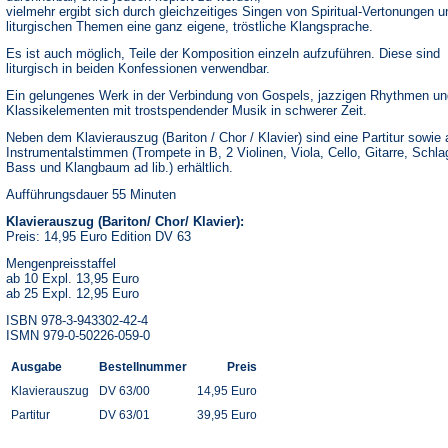
vielmehr ergibt sich durch gleichzeitiges Singen von Spiritual-Vertonungen u
liturgischen Themen eine ganz eigene, tröstliche Klangsprache.
Es ist auch möglich, Teile der Komposition einzeln aufzuführen. Diese sind
liturgisch in beiden Konfessionen verwendbar.
Ein gelungenes Werk in der Verbindung von Gospels, jazzigen Rhythmen un
Klassikelementen mit trostspendender Musik in schwerer Zeit.
Neben dem Klavierauszug (Bariton / Chor / Klavier) sind eine Partitur sowie a
Instrumentalstimmen (Trompete in B, 2 Violinen, Viola, Cello, Gitarre, Schl
Bass und Klangbaum ad lib.) erhältlich.
Aufführungsdauer 55 Minuten
Klavierauszug (Bariton/ Chor/ Klavier):
Preis: 14,95 Euro Edition DV 63
Mengenpreisstaffel
ab 10 Expl. 13,95 Euro
ab 25 Expl. 12,95 Euro
ISBN 978-3-943302-42-4
ISMN 979-0-50226-059-0
Ausgabe
Bestellnummer
Preis
Klavierauszug
DV 63/00
14,95 Euro
Partitur
DV 63/01
39,95 Euro