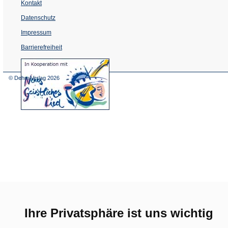
Kontakt
Datenschutz
Impressum
Barrierefreiheit
(Öffnet
in
einem
© Dehm Verlag
2026
neuen
Tab)
Ihre Privatsphäre ist uns wichtig