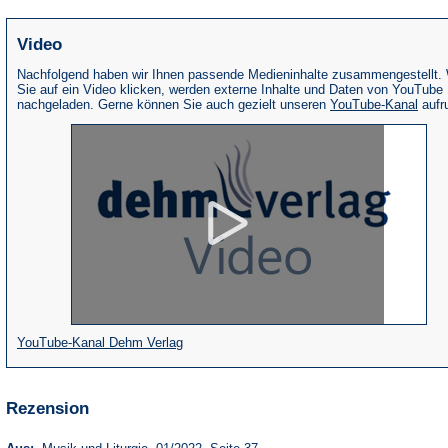
Video
Nachfolgend haben wir Ihnen passende Medieninhalte zusammengestellt.
Sie auf ein Video klicken, werden externe Inhalte und Daten von YouTube
(Öffne
nachgeladen. Gerne können Sie auch gezielt unseren
YouTube-Kanal
aufr
in
eine
neue
Tab)
(Öffnet
YouTube-Kanal Dehm Verlag
in
einem
Rezension
neuen
Tab)
(Öffnet