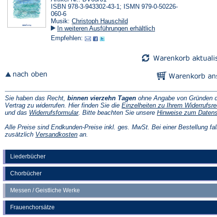
ISBN 978-3-943302-43-1; ISMN 979-0-50226-
060-6
Musik:
Christoph Hauschild
In weiteren Ausführungen erhältlich
Empfehlen:
Sie haben das Recht,
binnen vierzehn Tagen
ohne Angabe von Gründen d
Vertrag zu widerrufen. Hier finden Sie die
Einzelheiten zu Ihrem Widerrufsre
(Öffnet
und das
Widerrufsformular
. Bitte beachten Sie unsere
Hinweise zum Daten
in
einem
Alle Preise sind Endkunden-Preise inkl. ges. MwSt. Bei einer Bestellung fal
neuen
(Öffnet
zusätzlich
Versandkosten
an.
Tab)
in
einem
neuen
Liederbücher
Tab)
Chorbücher
Messen / Geistliche Werke
Frauenchorsätze