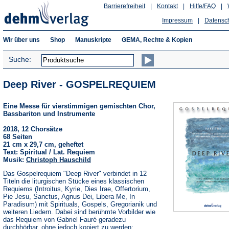
Barrierefreiheit
|
Kontakt
|
Hilfe/FAQ
|
Impressum
|
Datensc
Wir über uns
Shop
Manuskripte
GEMA, Rechte & Kopien
Suche:
Deep River - GOSPELREQUIEM
Eine Messe für vierstimmigen gemischten Chor,
Bassbariton und Instrumente
2018, 12 Chorsätze
68 Seiten
21 cm x 29,7 cm, geheftet
Text: Spiritual / Lat. Requiem
Musik:
Christoph Hauschild
Das Gospelrequiem "Deep River" verbindet in 12
Titeln die liturgischen Stücke eines klassischen
Requiems (Introitus, Kyrie, Dies Irae, Offertorium,
Pie Jesu, Sanctus, Agnus Dei, Libera Me, In
Paradisum) mit Spirituals, Gospels, Gregorianik und
weiteren Liedern. Dabei sind berühmte Vorbilder wie
das Requiem von Gabriel Fauré geradezu
durchhörbar, ohne jedoch kopiert zu werden;