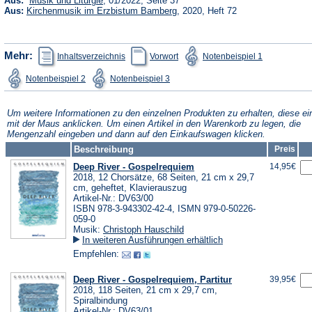
Aus:
Musik und Liturgie
, 01/2022, Seite 37
in
(Öffnet
Aus:
Kirchenmusik im Erzbistum Bamberg
, 2020, Heft 72
einem
in
neuen
einem
Tab)
neuen
Tab)
(Öffnet
(Öffnet
(Öffnet
Mehr:
Inhaltsverzeichnis
Vorwort
Notenbeispiel 1
in
in
in
einem
einem
einem
(Öffnet
(Öffnet
Notenbeispiel 2
Notenbeispiel 3
neuen
neuen
neuen
in
in
Tab)
Tab)
Tab)
einem
einem
neuen
neuen
Tab)
Tab)
Um weitere Informationen zu den einzelnen Produkten zu erhalten, diese ei
mit der Maus anklicken. Um einen Artikel in den Warenkorb zu legen, die
Mengenzahl eingeben und dann auf den Einkaufswagen klicken.
Beschreibung
Preis
Deep River - Gospelrequiem
14,95€
2018, 12 Chorsätze, 68 Seiten, 21 cm x 29,7
cm, geheftet, Klavierauszug
Artikel-Nr.: DV63/00
ISBN 978-3-943302-42-4, ISMN 979-0-50226-
059-0
Musik:
Christoph Hauschild
In weiteren Ausführungen erhältlich
Empfehlen:
Deep River - Gospelrequiem, Partitur
39,95€
2018, 118 Seiten, 21 cm x 29,7 cm,
Spiralbindung
Artikel-Nr.: DV63/01