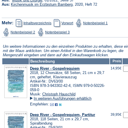
Aus:
Musik und Liturgie
, 01/2022, Seite 37
in
(Öffnet
Aus:
Kirchenmusik im Erzbistum Bamberg
, 2020, Heft 72
einem
in
neuen
einem
Tab)
neuen
Tab)
(Öffnet
(Öffnet
(Öffnet
Mehr:
Inhaltsverzeichnis
Vorwort
Notenbeispiel 1
in
in
in
einem
einem
einem
(Öffnet
(Öffnet
Notenbeispiel 2
Notenbeispiel 3
neuen
neuen
neuen
in
in
Tab)
Tab)
Tab)
einem
einem
neuen
neuen
Tab)
Tab)
Um weitere Informationen zu den einzelnen Produkten zu erhalten, diese ei
mit der Maus anklicken. Um einen Artikel in den Warenkorb zu legen, die
Mengenzahl eingeben und dann auf den Einkaufswagen klicken.
Beschreibung
Preis
Deep River - Gospelrequiem
14,95€
2018, 12 Chorsätze, 68 Seiten, 21 cm x 29,7
cm, geheftet, Klavierauszug
Artikel-Nr.: DV63/00
ISBN 978-3-943302-42-4, ISMN 979-0-50226-
059-0
Musik:
Christoph Hauschild
In weiteren Ausführungen erhältlich
Empfehlen:
Deep River - Gospelrequiem, Partitur
39,95€
2018, 118 Seiten, 21 cm x 29,7 cm,
Spiralbindung
Artikel-Nr.: DV63/01