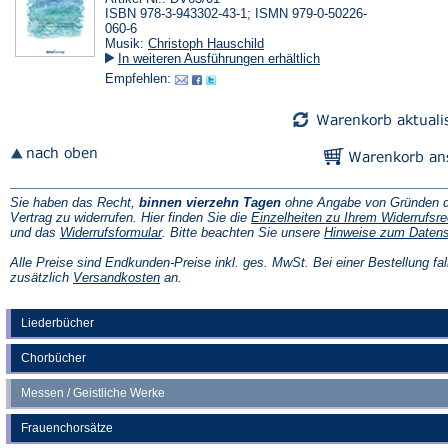
ISBN 978-3-943302-43-1; ISMN 979-0-50226-
060-6
Musik:
Christoph Hauschild
In weiteren Ausführungen erhältlich
Empfehlen:
Sie haben das Recht,
binnen vierzehn Tagen
ohne Angabe von Gründen d
Vertrag zu widerrufen. Hier finden Sie die
Einzelheiten zu Ihrem Widerrufsre
(Öffnet
und das
Widerrufsformular
. Bitte beachten Sie unsere
Hinweise zum Daten
in
einem
Alle Preise sind Endkunden-Preise inkl. ges. MwSt. Bei einer Bestellung fal
neuen
(Öffnet
zusätzlich
Versandkosten
an.
Tab)
in
einem
neuen
Liederbücher
Tab)
Chorbücher
Messen / Geistliche Werke
Frauenchorsätze