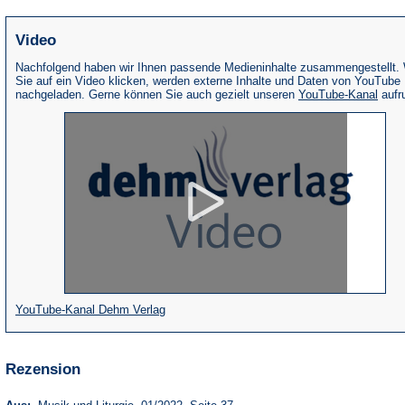
Video
Nachfolgend haben wir Ihnen passende Medieninhalte zusammengestellt.
Sie auf ein Video klicken, werden externe Inhalte und Daten von YouTube
(Öffne
nachgeladen. Gerne können Sie auch gezielt unseren
YouTube-Kanal
aufr
in
eine
neue
Tab)
(Öffnet
YouTube-Kanal Dehm Verlag
in
einem
Rezension
neuen
Tab)
(Öffnet