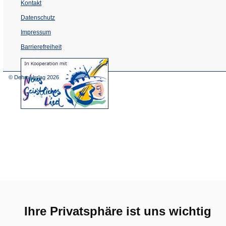
Kontakt
Datenschutz
Impressum
Barrierefreiheit
(Öffnet
in
einem
© Dehm Verlag
2026
neuen
Tab)
Ihre Privatsphäre ist uns wichtig