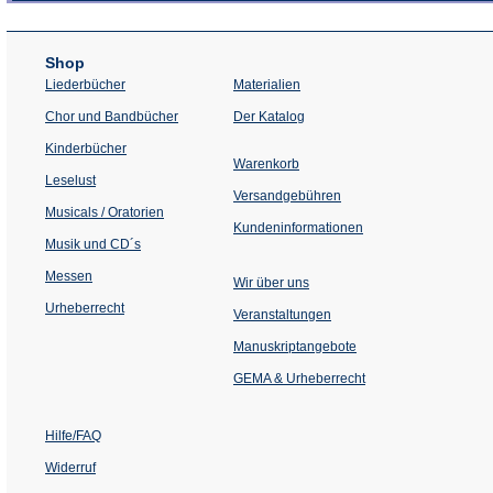
Shop
Liederbücher
Materialien
(Öffnet
Chor und Bandbücher
Der Katalog
in
einem
Kinderbücher
neuen
Warenkorb
Tab)
Leselust
Versandgebühren
Musicals / Oratorien
Kundeninformationen
Musik und CD´s
Messen
Wir über uns
Urheberrecht
(Öffnet
Veranstaltungen
in
einem
Manuskriptangebote
neuen
Tab)
GEMA & Urheberrecht
Hilfe/FAQ
Widerruf