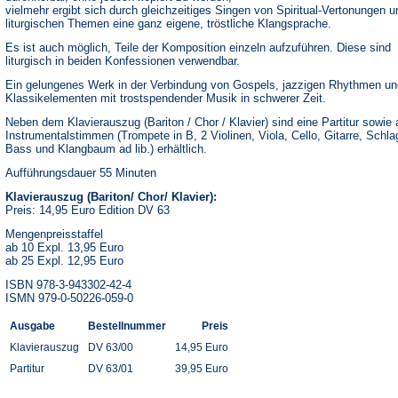
vielmehr ergibt sich durch gleichzeitiges Singen von Spiritual-Vertonungen u
liturgischen Themen eine ganz eigene, tröstliche Klangsprache.
Es ist auch möglich, Teile der Komposition einzeln aufzuführen. Diese sind
liturgisch in beiden Konfessionen verwendbar.
Ein gelungenes Werk in der Verbindung von Gospels, jazzigen Rhythmen un
Klassikelementen mit trostspendender Musik in schwerer Zeit.
Neben dem Klavierauszug (Bariton / Chor / Klavier) sind eine Partitur sowie a
Instrumentalstimmen (Trompete in B, 2 Violinen, Viola, Cello, Gitarre, Schl
Bass und Klangbaum ad lib.) erhältlich.
Aufführungsdauer 55 Minuten
Klavierauszug (Bariton/ Chor/ Klavier):
Preis: 14,95 Euro Edition DV 63
Mengenpreisstaffel
ab 10 Expl. 13,95 Euro
ab 25 Expl. 12,95 Euro
ISBN 978-3-943302-42-4
ISMN 979-0-50226-059-0
Ausgabe
Bestellnummer
Preis
Klavierauszug
DV 63/00
14,95 Euro
Partitur
DV 63/01
39,95 Euro