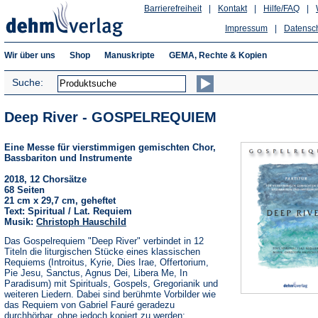
Barrierefreiheit
|
Kontakt
|
Hilfe/FAQ
|
Impressum
|
Datensc
Wir über uns
Shop
Manuskripte
GEMA, Rechte & Kopien
Suche:
Deep River - GOSPELREQUIEM
Eine Messe für vierstimmigen gemischten Chor,
Bassbariton und Instrumente
2018, 12 Chorsätze
68 Seiten
21 cm x 29,7 cm, geheftet
Text: Spiritual / Lat. Requiem
Musik:
Christoph Hauschild
Das Gospelrequiem "Deep River" verbindet in 12
Titeln die liturgischen Stücke eines klassischen
Requiems (Introitus, Kyrie, Dies Irae, Offertorium,
Pie Jesu, Sanctus, Agnus Dei, Libera Me, In
Paradisum) mit Spirituals, Gospels, Gregorianik und
weiteren Liedern. Dabei sind berühmte Vorbilder wie
das Requiem von Gabriel Fauré geradezu
durchhörbar, ohne jedoch kopiert zu werden;