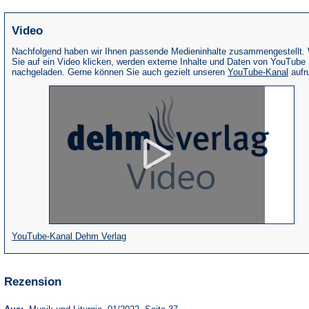
Video
Nachfolgend haben wir Ihnen passende Medieninhalte zusammengestellt.
Sie auf ein Video klicken, werden externe Inhalte und Daten von YouTube
(Öffne
nachgeladen. Gerne können Sie auch gezielt unseren
YouTube-Kanal
aufr
in
eine
neue
Tab)
(Öffnet
YouTube-Kanal Dehm Verlag
in
einem
Rezension
neuen
Tab)
(Öffnet