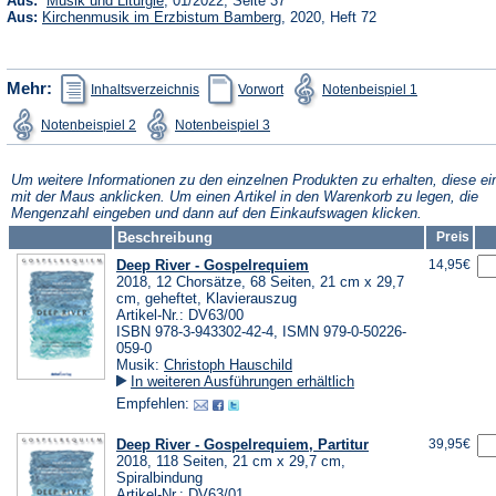
Aus:
Musik und Liturgie
, 01/2022, Seite 37
in
(Öffnet
Aus:
Kirchenmusik im Erzbistum Bamberg
, 2020, Heft 72
einem
in
neuen
einem
Tab)
neuen
Tab)
(Öffnet
(Öffnet
(Öffnet
Mehr:
Inhaltsverzeichnis
Vorwort
Notenbeispiel 1
in
in
in
einem
einem
einem
(Öffnet
(Öffnet
Notenbeispiel 2
Notenbeispiel 3
neuen
neuen
neuen
in
in
Tab)
Tab)
Tab)
einem
einem
neuen
neuen
Tab)
Tab)
Um weitere Informationen zu den einzelnen Produkten zu erhalten, diese ei
mit der Maus anklicken. Um einen Artikel in den Warenkorb zu legen, die
Mengenzahl eingeben und dann auf den Einkaufswagen klicken.
Beschreibung
Preis
Deep River - Gospelrequiem
14,95€
2018, 12 Chorsätze, 68 Seiten, 21 cm x 29,7
cm, geheftet, Klavierauszug
Artikel-Nr.: DV63/00
ISBN 978-3-943302-42-4, ISMN 979-0-50226-
059-0
Musik:
Christoph Hauschild
In weiteren Ausführungen erhältlich
Empfehlen:
Deep River - Gospelrequiem, Partitur
39,95€
2018, 118 Seiten, 21 cm x 29,7 cm,
Spiralbindung
Artikel-Nr.: DV63/01