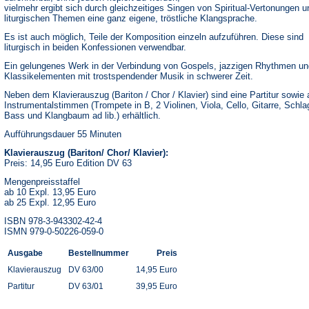
vielmehr ergibt sich durch gleichzeitiges Singen von Spiritual-Vertonungen u
liturgischen Themen eine ganz eigene, tröstliche Klangsprache.
Es ist auch möglich, Teile der Komposition einzeln aufzuführen. Diese sind
liturgisch in beiden Konfessionen verwendbar.
Ein gelungenes Werk in der Verbindung von Gospels, jazzigen Rhythmen un
Klassikelementen mit trostspendender Musik in schwerer Zeit.
Neben dem Klavierauszug (Bariton / Chor / Klavier) sind eine Partitur sowie a
Instrumentalstimmen (Trompete in B, 2 Violinen, Viola, Cello, Gitarre, Schl
Bass und Klangbaum ad lib.) erhältlich.
Aufführungsdauer 55 Minuten
Klavierauszug (Bariton/ Chor/ Klavier):
Preis: 14,95 Euro Edition DV 63
Mengenpreisstaffel
ab 10 Expl. 13,95 Euro
ab 25 Expl. 12,95 Euro
ISBN 978-3-943302-42-4
ISMN 979-0-50226-059-0
Ausgabe
Bestellnummer
Preis
Klavierauszug
DV 63/00
14,95 Euro
Partitur
DV 63/01
39,95 Euro