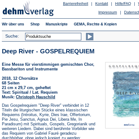
Barrierefreiheit
|
Kontakt
|
Hilfe/FAQ
|
Impressum
|
Datensc
Wir über uns
Shop
Manuskripte
GEMA, Rechte & Kopien
Suche:
Deep River - GOSPELREQUIEM
Eine Messe für vierstimmigen gemischten Chor,
Bassbariton und Instrumente
2018, 12 Chorsätze
68 Seiten
21 cm x 29,7 cm, geheftet
Text: Spiritual / Lat. Requiem
Musik:
Christoph Hauschild
Das Gospelrequiem "Deep River" verbindet in 12
Titeln die liturgischen Stücke eines klassischen
Requiems (Introitus, Kyrie, Dies Irae, Offertorium,
Pie Jesu, Sanctus, Agnus Dei, Libera Me, In
Paradisum) mit Spirituals, Gospels, Gregorianik und
weiteren Liedern. Dabei sind berühmte Vorbilder wie
das Requiem von Gabriel Fauré geradezu
durchhörbar, ohne jedoch kopiert zu werden;