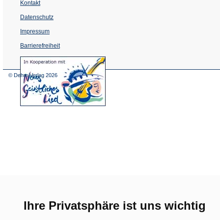
Kontakt
Datenschutz
Impressum
Barrierefreiheit
(Öffnet
in
einem
© Dehm Verlag
2026
neuen
Tab)
Ihre Privatsphäre ist uns wichtig