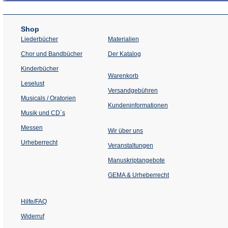
Shop
Liederbücher
Materialien
(Öffnet
Chor und Bandbücher
Der Katalog
in
einem
Kinderbücher
neuen
Warenkorb
Tab)
Leselust
Versandgebühren
Musicals / Oratorien
Kundeninformationen
Musik und CD´s
Messen
Wir über uns
Urheberrecht
(Öffnet
Veranstaltungen
in
einem
Manuskriptangebote
neuen
Tab)
GEMA & Urheberrecht
Hilfe/FAQ
Widerruf