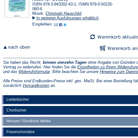
ISBN 978-3-943302-43-1; ISMN 979-0-50226-
060-6
Musik:
Christoph Hauschild
In weiteren Ausführungen erhältlich
Empfehlen:
Sie haben das Recht,
binnen vierzehn Tagen
ohne Angabe von Gründen d
Vertrag zu widerrufen. Hier finden Sie die
Einzelheiten zu Ihrem Widerrufsre
(Öffnet
und das
Widerrufsformular
. Bitte beachten Sie unsere
Hinweise zum Daten
in
einem
Alle Preise sind Endkunden-Preise inkl. ges. MwSt. Bei einer Bestellung fal
neuen
(Öffnet
zusätzlich
Versandkosten
an.
Tab)
in
einem
neuen
Liederbücher
Tab)
Chorbücher
Messen / Geistliche Werke
Frauenchorsätze