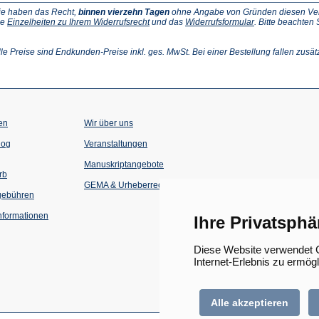
ie haben das Recht,
binnen vierzehn Tagen
ohne Angabe von Gründen diesen Vertr
(Öffnet
(Öffnet
ie
Einzelheiten zu Ihrem Widerrufsrecht
und das
Widerrufsformular
. Bitte beachten
ffnet
in
in
einem
einem
inem
neuen
neuen
lle Preise sind Endkunden-Preise inkl. ges. MwSt. Bei einer Bestellung fallen zusät
euen
Tab)
Tab)
ab)
en
Wir über uns
(Öffnet
(Öffnet
log
Veranstaltungen
in
in
einem
einem
Manuskriptangebote
neuen
neuen
rb
Tab)
Tab)
GEMA & Urheberrecht
gebühren
formationen
Ihre Privatsphä
Diese Website verwendet C
Internet-Erlebnis zu ermög
Alle akzeptieren