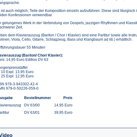
angsprache.
 ist auch möglich, Teile der Komposition einzeln aufzuführen. Diese sind liturgisch 
iden Konfessionen verwendbar.
n gelungenes Werk in der Verbindung von Gospels, jazzigen Rhythmen und Klassi
 schwerer Zeit.
ben dem Klavierauszug (Bariton / Chor / Klavier) sind eine Partitur sowie alle Ins
olinen, Viola, Cello, Gitarre, Schlagzeug, Bass und Klangbaum ad lib.) erhältlich.
fführungsdauer 55 Minuten
avierauszug (Bariton/ Chor/ Klavier):
eis: 14,95 Euro Edition DV 63
ngenpreisstaffel
 10 Expl. 13,95 Euro
 25 Expl. 12,95 Euro
BN 978-3-943302-42-4
MN 979-0-50226-059-0
usgabe
Bestellnummer
Preis
lavierauszug
DV 63/00
14,95 Euro
artitur
DV 63/01
39,95 Euro
Video