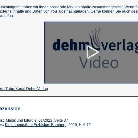
Nachfolgend haben wir Ihnen passende Medieninhalte zusammengestellt. Wenn Sie
externe Inhalte und Daten von YouTube nachgeladen. Gerne können Sie auch gez
aufrufen.
(Öffnet
YouTube-Kanal Dehm Verlag
in
einem
ezension
neuen
Tab)
(Öffnet
us:
Musik und Liturgie
, 01/2022, Seite 37
in
(Öffnet
us:
Kirchenmusik im Erzbistum Bamberg
, 2020, Heft 72
einem
in
neuen
einem
Tab)
neuen