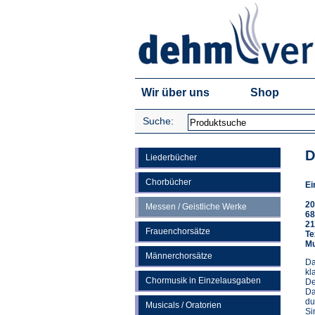
Wir über uns
Shop
Suche:
D
Liederbücher
Chorbücher
Ei
20
Messen / Geistliche Werke
68
21
Frauenchorsätze
Te
Mu
Männerchorsätze
Da
kl
Chormusik in Einzelausgaben
De
Da
du
Musicals / Oratorien
Si