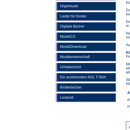
Kl
Orgelmusik
Es
be
Lieder für Kinder
Ei
in
Digitale Bücher
Ne
Musik/CD
Vi
Au
Musik/Download
Kl
Pr
Musikwissenschaft
Me
Urheberrecht
ab
ab
Ein anziehendes NGL T-Shirt
IS
IS
Kinderbücher
A
Leselust
K
P