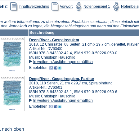
(Öffnet
Tab)
(Öffnet
(Öffnet
ehr:
Inhaltsverzeichnis
Vorwort
Notenbeispiel 1
Notenbeisp
in
in
in
einem
einem
einem
neuen
neuen
neuen
Tab)
Tab)
Tab)
m weitere Informationen zu den einzelnen Produkten zu erhalten, diese einfach mit
n den Warenkorb zu legen, die Mengenzahl eingeben und dann auf den Einkaufswa
Beschreibung
Deep River - Gospelrequiem
2018, 12 Chorsätze, 68 Seiten, 21 cm x 29,7 cm, geheftet, Klavi
Artikel-Nr.: DV63/00
ISBN 978-3-943302-42-4, ISMN 979-0-50226-059-0
Musik:
Christoph Hauschild
In weiteren Ausführungen erhältlich
Empfehlen:
Deep River - Gospelrequiem, Partitur
2018, 118 Seiten, 21 cm x 29,7 cm, Spiralbindung
Artikel-Nr.: DV63/01
ISBN 978-3-943302-43-1; ISMN 979-0-50226-060-6
Musik:
Christoph Hauschild
In weiteren Ausführungen erhältlich
Empfehlen: