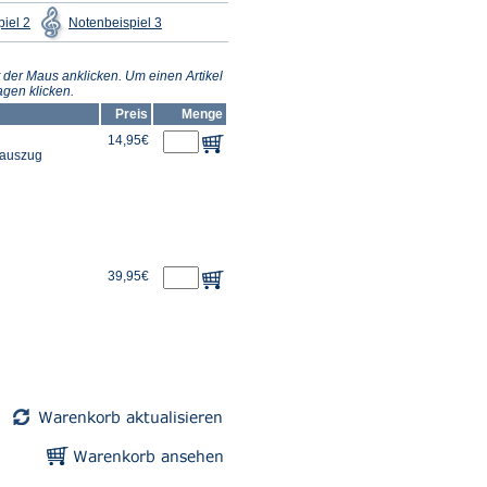
(Öffnet
(Öffnet
iel 2
Notenbeispiel 3
in
in
einem
einem
neuen
neuen
Tab)
Tab)
 der Maus anklicken. Um einen Artikel
gen klicken.
Preis
Menge
14,95€
erauszug
39,95€