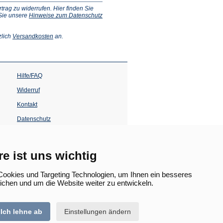
ag zu widerrufen. Hier finden Sie
 Sie unsere
Hinweise zum Datenschutz
(Öffnet
zlich
Versandkosten
an.
in
einem
neuen
Tab)
Hilfe/FAQ
Widerruf
Kontakt
Datenschutz
Impressum
Barrierefreiheit
re ist uns wichtig
(Öffnet
in
ookies und Targeting Technologien, um Ihnen ein besseres
einem
lichen und um die Website weiter zu entwickeln.
neuen
Tab)
Ich lehne ab
Einstellungen ändern