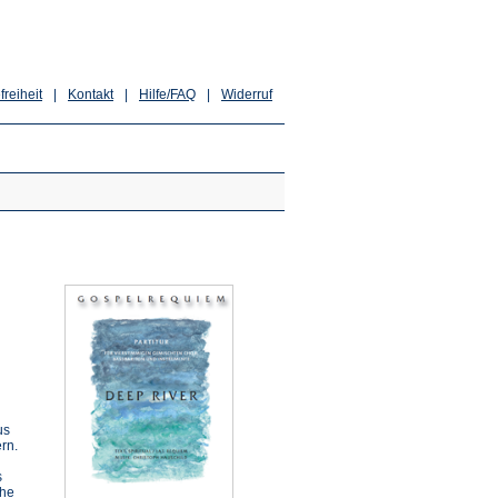
freiheit
|
Kontakt
|
Hilfe/FAQ
|
Widerruf
us
rn.
s
che