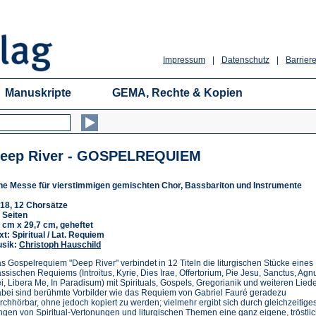
Impressum
|
Datenschutz
|
Barriere
Manuskripte
GEMA, Rechte & Kopien
eep River - GOSPELREQUIEM
ne Messe für vierstimmigen gemischten Chor, Bassbariton und Instrumente
18, 12 Chorsätze
 Seiten
 cm x 29,7 cm, geheftet
xt: Spiritual / Lat. Requiem
sik:
Christoph Hauschild
s Gospelrequiem "Deep River" verbindet in 12 Titeln die liturgischen Stücke eines
assischen Requiems (Introitus, Kyrie, Dies Irae, Offertorium, Pie Jesu, Sanctus, Agn
i, Libera Me, In Paradisum) mit Spirituals, Gospels, Gregorianik und weiteren Liede
bei sind berühmte Vorbilder wie das Requiem von Gabriel Fauré geradezu
rchhörbar, ohne jedoch kopiert zu werden; vielmehr ergibt sich durch gleichzeitige
ngen von Spiritual-Vertonungen und liturgischen Themen eine ganz eigene, tröstli