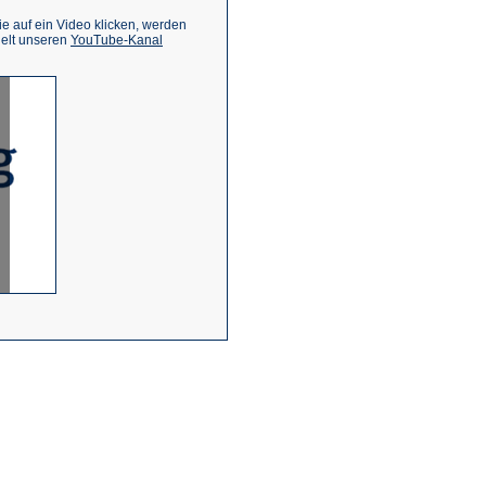
 auf ein Video klicken, werden
(Öffnet
ielt unseren
YouTube-Kanal
in
einem
neuen
Tab)