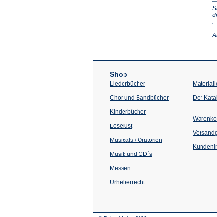
S
d
(Ö
.
in
e
A
n
T
Shop
Liederbücher
Materiali
Chor und Bandbücher
Der Kata
Kinderbücher
Warenko
Leselust
Versand
Musicals / Oratorien
Kundenin
Musik und CD´s
Messen
Urheberrecht