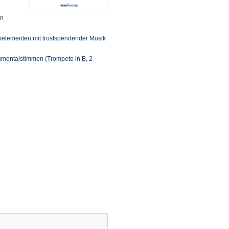
in
kelementen mit trostspendender Musik
trumentalstimmen (Trompete in B, 2