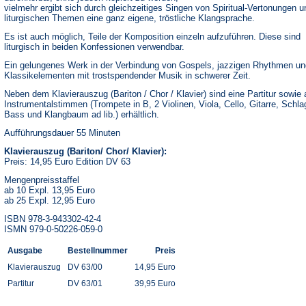
vielmehr ergibt sich durch gleichzeitiges Singen von Spiritual-Vertonungen u
liturgischen Themen eine ganz eigene, tröstliche Klangsprache.
Es ist auch möglich, Teile der Komposition einzeln aufzuführen. Diese sind
liturgisch in beiden Konfessionen verwendbar.
Ein gelungenes Werk in der Verbindung von Gospels, jazzigen Rhythmen un
Klassikelementen mit trostspendender Musik in schwerer Zeit.
Neben dem Klavierauszug (Bariton / Chor / Klavier) sind eine Partitur sowie a
Instrumentalstimmen (Trompete in B, 2 Violinen, Viola, Cello, Gitarre, Schl
Bass und Klangbaum ad lib.) erhältlich.
Aufführungsdauer 55 Minuten
Klavierauszug (Bariton/ Chor/ Klavier):
Preis: 14,95 Euro Edition DV 63
Mengenpreisstaffel
ab 10 Expl. 13,95 Euro
ab 25 Expl. 12,95 Euro
ISBN 978-3-943302-42-4
ISMN 979-0-50226-059-0
Ausgabe
Bestellnummer
Preis
Klavierauszug
DV 63/00
14,95 Euro
Partitur
DV 63/01
39,95 Euro