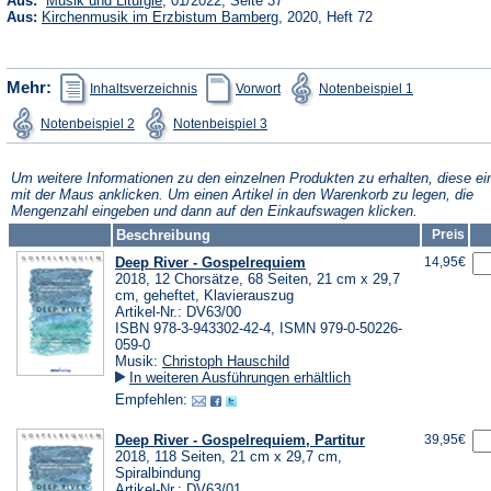
Aus:
Musik und Liturgie
, 01/2022, Seite 37
in
(Öffnet
Aus:
Kirchenmusik im Erzbistum Bamberg
, 2020, Heft 72
einem
in
neuen
einem
Tab)
neuen
Tab)
(Öffnet
(Öffnet
(Öffnet
Mehr:
Inhaltsverzeichnis
Vorwort
Notenbeispiel 1
in
in
in
einem
einem
einem
(Öffnet
(Öffnet
Notenbeispiel 2
Notenbeispiel 3
neuen
neuen
neuen
in
in
Tab)
Tab)
Tab)
einem
einem
neuen
neuen
Tab)
Tab)
Um weitere Informationen zu den einzelnen Produkten zu erhalten, diese ei
mit der Maus anklicken. Um einen Artikel in den Warenkorb zu legen, die
Mengenzahl eingeben und dann auf den Einkaufswagen klicken.
Beschreibung
Preis
Deep River - Gospelrequiem
14,95€
2018, 12 Chorsätze, 68 Seiten, 21 cm x 29,7
cm, geheftet, Klavierauszug
Artikel-Nr.: DV63/00
ISBN 978-3-943302-42-4, ISMN 979-0-50226-
059-0
Musik:
Christoph Hauschild
In weiteren Ausführungen erhältlich
Empfehlen:
Deep River - Gospelrequiem, Partitur
39,95€
2018, 118 Seiten, 21 cm x 29,7 cm,
Spiralbindung
Artikel-Nr.: DV63/01