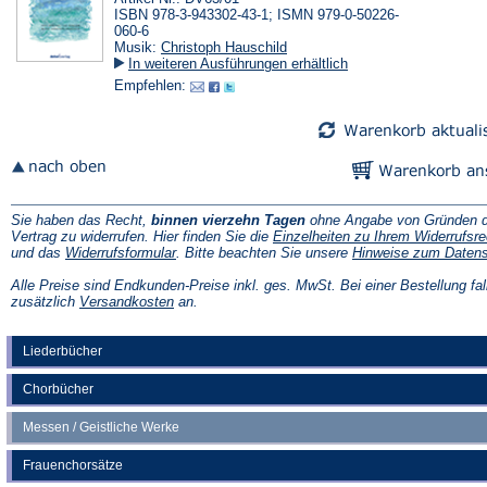
ISBN 978-3-943302-43-1; ISMN 979-0-50226-
060-6
Musik:
Christoph Hauschild
In weiteren Ausführungen erhältlich
Empfehlen:
Sie haben das Recht,
binnen vierzehn Tagen
ohne Angabe von Gründen d
Vertrag zu widerrufen. Hier finden Sie die
Einzelheiten zu Ihrem Widerrufsre
(Öffnet
und das
Widerrufsformular
. Bitte beachten Sie unsere
Hinweise zum Daten
in
einem
Alle Preise sind Endkunden-Preise inkl. ges. MwSt. Bei einer Bestellung fal
neuen
(Öffnet
zusätzlich
Versandkosten
an.
Tab)
in
einem
neuen
Liederbücher
Tab)
Chorbücher
Messen / Geistliche Werke
Frauenchorsätze