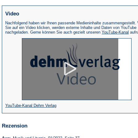
Video
Nachfolgend haben wir Ihnen passende Medieninhalte zusammengestellt.
Sie auf ein Video klicken, werden externe Inhalte und Daten von YouTube
(Öffne
nachgeladen. Gerne können Sie auch gezielt unseren
YouTube-Kanal
aufr
in
eine
neue
Tab)
(Öffnet
YouTube-Kanal Dehm Verlag
in
einem
Rezension
neuen
Tab)
(Öffnet