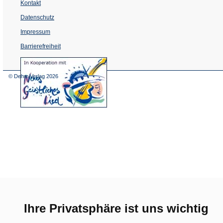
Kontakt
Datenschutz
Impressum
Barrierefreiheit
(Öffnet
in
einem
© Dehm Verlag
2026
neuen
Tab)
Ihre Privatsphäre ist uns wichtig