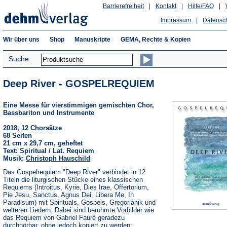
Barrierefreiheit
|
Kontakt
|
Hilfe/FAQ
|
Impressum
|
Datensc
Wir über uns
Shop
Manuskripte
GEMA, Rechte & Kopien
Suche:
Deep River - GOSPELREQUIEM
Eine Messe für vierstimmigen gemischten Chor,
Bassbariton und Instrumente
2018, 12 Chorsätze
68 Seiten
21 cm x 29,7 cm, geheftet
Text: Spiritual / Lat. Requiem
Musik:
Christoph Hauschild
Das Gospelrequiem "Deep River" verbindet in 12
Titeln die liturgischen Stücke eines klassischen
Requiems (Introitus, Kyrie, Dies Irae, Offertorium,
Pie Jesu, Sanctus, Agnus Dei, Libera Me, In
Paradisum) mit Spirituals, Gospels, Gregorianik und
weiteren Liedern. Dabei sind berühmte Vorbilder wie
das Requiem von Gabriel Fauré geradezu
durchhörbar, ohne jedoch kopiert zu werden;