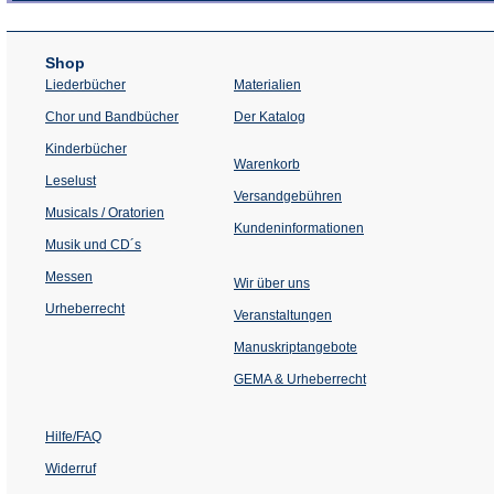
Shop
Liederbücher
Materialien
(Öffnet
Chor und Bandbücher
Der Katalog
in
einem
Kinderbücher
neuen
Warenkorb
Tab)
Leselust
Versandgebühren
Musicals / Oratorien
Kundeninformationen
Musik und CD´s
Messen
Wir über uns
Urheberrecht
(Öffnet
Veranstaltungen
in
einem
Manuskriptangebote
neuen
Tab)
GEMA & Urheberrecht
Hilfe/FAQ
Widerruf