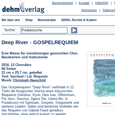
Barrierefreiheit
|
Kontakt
|
Hilfe/FAQ
|
Impressum
|
Datensc
Wir über uns
Shop
Manuskripte
GEMA, Rechte & Kopien
Suche:
Deep River - GOSPELREQUIEM
Eine Messe für vierstimmigen gemischten Chor,
Bassbariton und Instrumente
2018, 12 Chorsätze
68 Seiten
21 cm x 29,7 cm, geheftet
Text: Spiritual / Lat. Requiem
Musik:
Christoph Hauschild
Das Gospelrequiem "Deep River" verbindet in 12
Titeln die liturgischen Stücke eines klassischen
Requiems (Introitus, Kyrie, Dies Irae, Offertorium,
Pie Jesu, Sanctus, Agnus Dei, Libera Me, In
Paradisum) mit Spirituals, Gospels, Gregorianik und
weiteren Liedern. Dabei sind berühmte Vorbilder wie
das Requiem von Gabriel Fauré geradezu
durchhörbar, ohne jedoch kopiert zu werden;