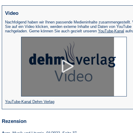
Video
Nachfolgend haben wir Ihnen passende Medieninhalte zusammengestellt.
Sie auf ein Video klicken, werden externe Inhalte und Daten von YouTube
(Öffne
nachgeladen. Gerne können Sie auch gezielt unseren
YouTube-Kanal
aufr
in
eine
neue
Tab)
(Öffnet
YouTube-Kanal Dehm Verlag
in
einem
Rezension
neuen
Tab)
(Öffnet