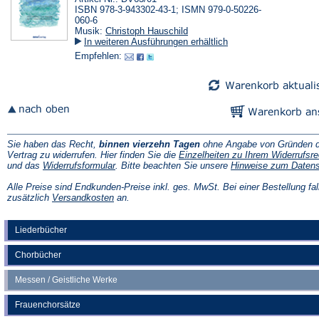
ISBN 978-3-943302-43-1; ISMN 979-0-50226-
060-6
Musik:
Christoph Hauschild
In weiteren Ausführungen erhältlich
Empfehlen:
Sie haben das Recht,
binnen vierzehn Tagen
ohne Angabe von Gründen d
Vertrag zu widerrufen. Hier finden Sie die
Einzelheiten zu Ihrem Widerrufsre
(Öffnet
und das
Widerrufsformular
. Bitte beachten Sie unsere
Hinweise zum Daten
in
einem
Alle Preise sind Endkunden-Preise inkl. ges. MwSt. Bei einer Bestellung fal
neuen
(Öffnet
zusätzlich
Versandkosten
an.
Tab)
in
einem
neuen
Liederbücher
Tab)
Chorbücher
Messen / Geistliche Werke
Frauenchorsätze