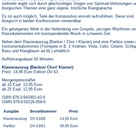
vielmehr ergibt sich durch gleichzeitiges Singen von Spiritual-Vertonungen u
liturgischen Themen eine ganz eigene, tröstliche Klangsprache.
Es ist auch möglich, Teile der Komposition einzeln aufzuführen. Diese sind
liturgisch in beiden Konfessionen verwendbar.
Ein gelungenes Werk in der Verbindung von Gospels, jazzigen Rhythmen un
Klassikelementen mit trostspendender Musik in schwerer Zeit.
Neben dem Klavierauszug (Bariton / Chor / Klavier) sind eine Partitur sowie a
Instrumentalstimmen (Trompete in B, 2 Violinen, Viola, Cello, Gitarre, Schl
Bass und Klangbaum ad lib.) erhältlich.
Aufführungsdauer 55 Minuten
Klavierauszug (Bariton/ Chor/ Klavier):
Preis: 14,95 Euro Edition DV 63
Mengenpreisstaffel
ab 10 Expl. 13,95 Euro
ab 25 Expl. 12,95 Euro
ISBN 978-3-943302-42-4
ISMN 979-0-50226-059-0
Ausgabe
Bestellnummer
Preis
Klavierauszug
DV 63/00
14,95 Euro
Partitur
DV 63/01
39,95 Euro