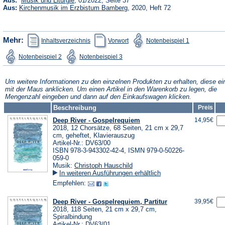
Aus:
Musik und Liturgie
, 01/2022, Seite 37
in
(Öffnet
Aus:
Kirchenmusik im Erzbistum Bamberg
, 2020, Heft 72
einem
in
neuen
einem
Tab)
neuen
Tab)
(Öffnet
(Öffnet
(Öffnet
Mehr:
Inhaltsverzeichnis
Vorwort
Notenbeispiel 1
in
in
in
einem
einem
einem
(Öffnet
(Öffnet
Notenbeispiel 2
Notenbeispiel 3
neuen
neuen
neuen
in
in
Tab)
Tab)
Tab)
einem
einem
neuen
neuen
Tab)
Tab)
Um weitere Informationen zu den einzelnen Produkten zu erhalten, diese ei
mit der Maus anklicken. Um einen Artikel in den Warenkorb zu legen, die
Mengenzahl eingeben und dann auf den Einkaufswagen klicken.
Beschreibung
Preis
Deep River - Gospelrequiem
14,95€
2018, 12 Chorsätze, 68 Seiten, 21 cm x 29,7
cm, geheftet, Klavierauszug
Artikel-Nr.: DV63/00
ISBN 978-3-943302-42-4, ISMN 979-0-50226-
059-0
Musik:
Christoph Hauschild
In weiteren Ausführungen erhältlich
Empfehlen:
Deep River - Gospelrequiem, Partitur
39,95€
2018, 118 Seiten, 21 cm x 29,7 cm,
Spiralbindung
Artikel-Nr.: DV63/01