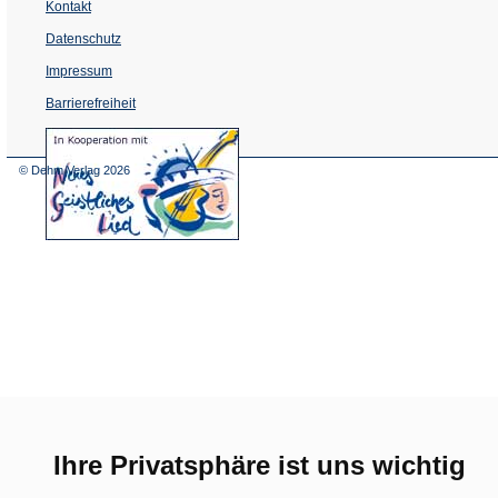
Kontakt
Datenschutz
Impressum
Barrierefreiheit
(Öffnet
in
einem
© Dehm Verlag
2026
neuen
Tab)
Ihre Privatsphäre ist uns wichtig