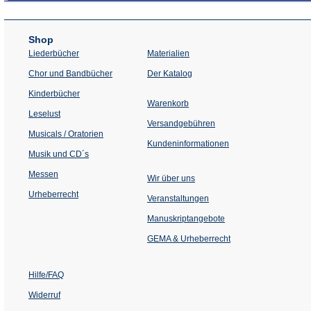
Shop
Liederbücher
Materialien
(Öffnet
Chor und Bandbücher
Der Katalog
in
einem
Kinderbücher
neuen
Warenkorb
Tab)
Leselust
Versandgebühren
Musicals / Oratorien
Kundeninformationen
Musik und CD´s
Messen
Wir über uns
Urheberrecht
(Öffnet
Veranstaltungen
in
einem
Manuskriptangebote
neuen
Tab)
GEMA & Urheberrecht
Hilfe/FAQ
Widerruf