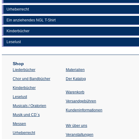
Urheberrecht
Ein anziehendes NGL T-Shirt
Kinderbücher
Leselust
Shop
Liederbücher
Materialien
(Öffnet
Chor und Bandbücher
Der Katalog
in
einem
Kinderbücher
neuen
Warenkorb
Tab)
Leselust
Versandgebühren
Musicals / Oratorien
Kundeninformationen
Musik und CD´s
Messen
Wir über uns
Urheberrecht
(Öffnet
Veranstaltungen
in