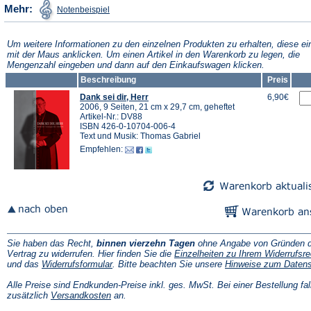
(Öffnet
Mehr:
Notenbeispiel
in
einem
neuen
Tab)
Um weitere Informationen zu den einzelnen Produkten zu erhalten, diese ei
mit der Maus anklicken. Um einen Artikel in den Warenkorb zu legen, die
Mengenzahl eingeben und dann auf den Einkaufswagen klicken.
Beschreibung
Preis
Dank sei dir, Herr
6,90€
2006, 9 Seiten, 21 cm x 29,7 cm, geheftet
Artikel-Nr.: DV88
ISBN 426-0-10704-006-4
Text und Musik: Thomas Gabriel
Empfehlen:
Sie haben das Recht,
binnen vierzehn Tagen
ohne Angabe von Gründen d
Vertrag zu widerrufen. Hier finden Sie die
Einzelheiten zu Ihrem Widerrufsre
(Öffnet
und das
Widerrufsformular
. Bitte beachten Sie unsere
Hinweise zum Daten
in
einem
Alle Preise sind Endkunden-Preise inkl. ges. MwSt. Bei einer Bestellung fal
neuen
(Öffnet
zusätzlich
Versandkosten
an.
Tab)
in