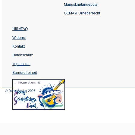
einem
Manuskriptangebote
neuen
Tab)
GEMA & Urheberrecht
Hilfe/FAQ
Widerruf
Kontakt
Datenschutz
Impressum
Barrierefreiheit
(Öffnet
in
einem
© Dehm Verlag
2026
neuen
Tab)