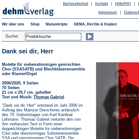
Barrierefreiheit
|
Kontakt
|
Hilfe/FAQ
|
Impressum
|
Datensc
Wir über uns
Shop
Manuskripte
GEMA, Rechte & Kopien
Suche:
Dank sei dir, Herr
Motette für siebenstimmigen gemischten
Chor (SSASATB) und Blechbläserensemble
oder Klavier/Orgel
2006/2020, 9 Seiten
70 Seiten
21 cm x 29,7 cm, geheftet
Text und Musik:
Thomas Gabriel
"Dank sei dir, Herr" entstand im Jahr 2006 im
Auftrag des Mainzer Domchores anlässlich
des 70. Geburtstages von Karl Kardinal
Lehmann. Thomas Gabriel vertonte den von
ihm verfassten Text in Form einer
doppelchörigen Motette für siebenstimmigen
Chor oder dreistimmiges Solistenensemble
SSA und vierstimmigen Chor SATB. Die