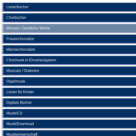
einem
neuen
Liederbücher
Tab)
Chorbücher
Messen / Geistliche Werke
Frauenchorsätze
Männerchorsätze
Chormusik in Einzelausgaben
Musicals / Oratorien
Orgelmusik
Lieder für Kinder
Digitale Bücher
Musik/CD
Musik/Download
Musikwissenschaft