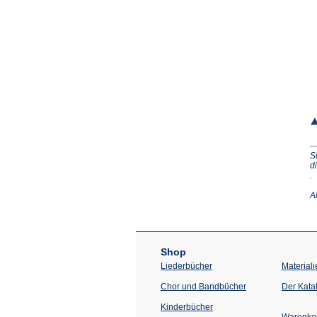
S
d
(Ö
.
in
e
A
n
T
Shop
Liederbücher
Materiali
Chor und Bandbücher
Der Kata
Kinderbücher