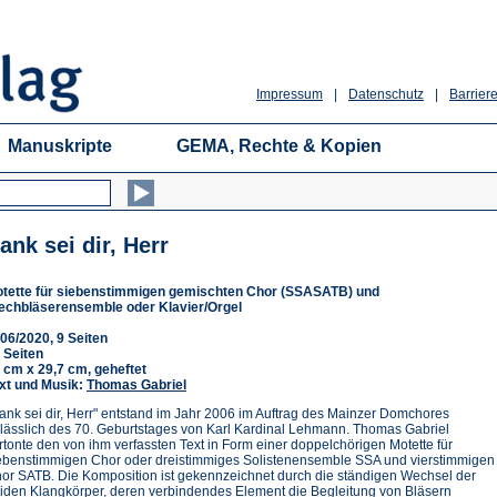
Impressum
|
Datenschutz
|
Barriere
Manuskripte
GEMA, Rechte & Kopien
ank sei dir, Herr
tette für siebenstimmigen gemischten Chor (SSASATB) und
echbläserensemble oder Klavier/Orgel
06/2020, 9 Seiten
 Seiten
 cm x 29,7 cm, geheftet
xt und Musik:
Thomas Gabriel
ank sei dir, Herr" entstand im Jahr 2006 im Auftrag des Mainzer Domchores
lässlich des 70. Geburtstages von Karl Kardinal Lehmann. Thomas Gabriel
rtonte den von ihm verfassten Text in Form einer doppelchörigen Motette für
ebenstimmigen Chor oder dreistimmiges Solistenensemble SSA und vierstimmigen
or SATB. Die Komposition ist gekennzeichnet durch die ständigen Wechsel der
iden Klangkörper, deren verbindendes Element die Begleitung von Bläsern