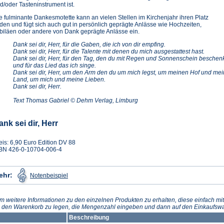
d/oder Tasteninstrument ist.
e fulminante Dankesmotette kann an vielen Stellen im Kirchenjahr ihren Platz
nden und fügt sich auch gut in persönlich geprägte Anlässe wie Hochzeiten,
biläen oder andere von Dank geprägte Anlässe ein.
Dank sei dir, Herr, für die Gaben, die ich von dir empfing.
Dank sei dir, Herr, für die Talente mit denen du mich ausgestattest hast.
Dank sei dir, Herr, für den Tag, den du mit Regen und Sonnenschein beschen
und für das Lied das ich singe.
Dank sei dir, Herr, um den Arm den du um mich legst, um meinen Hof und mei
Land, um mich und meine Lieben.
Dank sei dir, Herr.
Text Thomas Gabriel © Dehm Verlag, Limburg
ank sei dir, Herr
eis: 6,90 Euro Edition DV 88
BN 426-0-10704-006-4
(Öffnet
ehr:
Notenbeispiel
in
einem
neuen
Tab)
m weitere Informationen zu den einzelnen Produkten zu erhalten, diese einfach mit
n den Warenkorb zu legen, die Mengenzahl eingeben und dann auf den Einkaufswa
Beschreibung