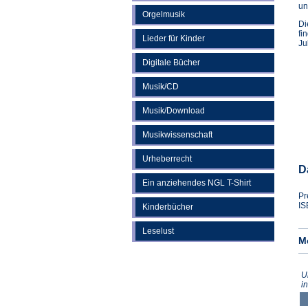
un
Orgelmusik
Di
fi
Lieder für Kinder
Ju
Digitale Bücher
Musik/CD
Musik/Download
Musikwissenschaft
Urheberrecht
D
Ein anziehendes NGL T-Shirt
Pr
IS
Kinderbücher
Leselust
M
U
i