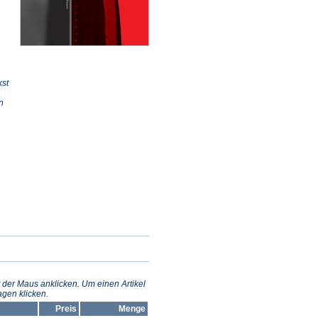
kst
n
 der Maus anklicken. Um einen Artikel
gen klicken.
Preis
Menge