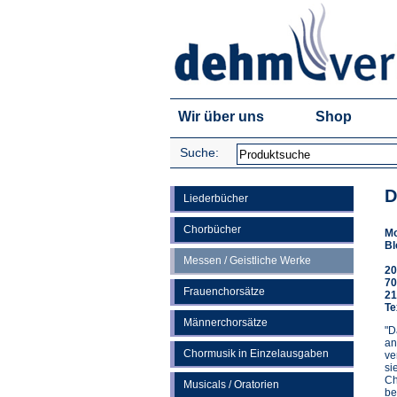
Wir über uns
Shop
Suche:
D
Liederbücher
Chorbücher
Mo
Bl
Messen / Geistliche Werke
20
70
Frauenchorsätze
21
Te
Männerchorsätze
"D
an
Chormusik in Einzelausgaben
ve
si
Ch
Musicals / Oratorien
be