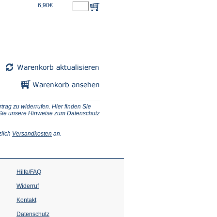
6,90€
ag zu widerrufen. Hier finden Sie
 Sie unsere
Hinweise zum Datenschutz
(Öffnet
zlich
Versandkosten
an.
in
einem
neuen
Tab)
Hilfe/FAQ
Widerruf
Kontakt
Datenschutz