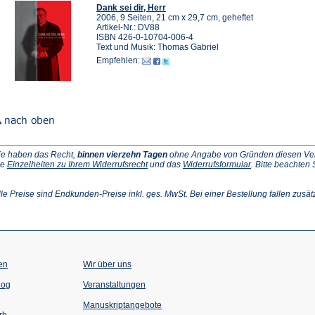
Dank sei dir, Herr
2006, 9 Seiten, 21 cm x 29,7 cm, geheftet
Artikel-Nr.: DV88
ISBN 426-0-10704-006-4
Text und Musik: Thomas Gabriel
Empfehlen:
ie haben das Recht,
binnen vierzehn Tagen
ohne Angabe von Gründen diesen Vertr
(Öffnet
(Öffnet
ie
Einzelheiten zu Ihrem Widerrufsrecht
und das
Widerrufsformular
. Bitte beachten
ffnet
in
in
einem
einem
inem
neuen
neuen
lle Preise sind Endkunden-Preise inkl. ges. MwSt. Bei einer Bestellung fallen zusät
euen
Tab)
Tab)
ab)
en
Wir über uns
(Öffnet
(Öffnet
log
Veranstaltungen
in
in
einem
einem
Manuskriptangebote
neuen
neuen