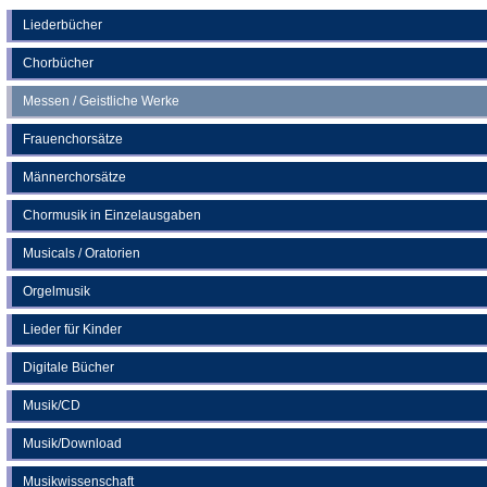
einem
neuen
Liederbücher
Tab)
Chorbücher
Messen / Geistliche Werke
Frauenchorsätze
Männerchorsätze
Chormusik in Einzelausgaben
Musicals / Oratorien
Orgelmusik
Lieder für Kinder
Digitale Bücher
Musik/CD
Musik/Download
Musikwissenschaft