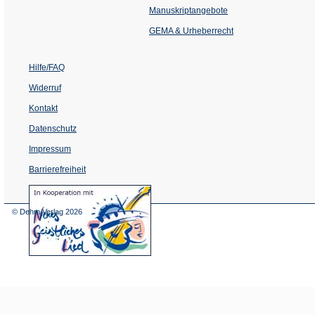
einem
Manuskriptangebote
neuen
Tab)
GEMA & Urheberrecht
Hilfe/FAQ
Widerruf
Kontakt
Datenschutz
Impressum
Barrierefreiheit
(Öffnet
in
einem
© Dehm Verlag
2026
neuen
Tab)