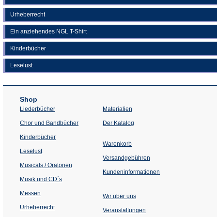
Urheberrecht
Ein anziehendes NGL T-Shirt
Kinderbücher
Leselust
Shop
Liederbücher
Materialien
(Öffnet
Chor und Bandbücher
Der Katalog
in
einem
Kinderbücher
neuen
Warenkorb
Tab)
Leselust
Versandgebühren
Musicals / Oratorien
Kundeninformationen
Musik und CD´s
Messen
Wir über uns
Urheberrecht
(Öffnet
Veranstaltungen
in