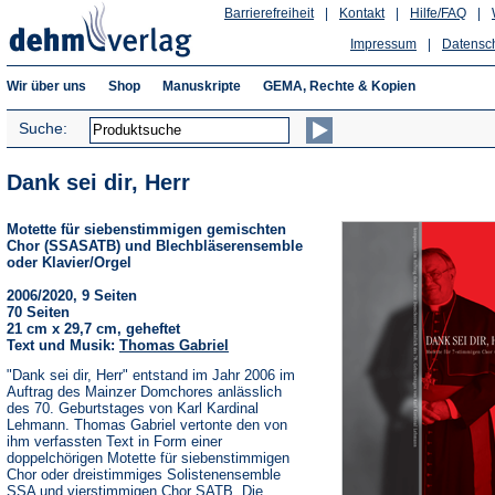
Barrierefreiheit
|
Kontakt
|
Hilfe/FAQ
|
Impressum
|
Datensc
Wir über uns
Shop
Manuskripte
GEMA, Rechte & Kopien
Suche:
Dank sei dir, Herr
Motette für siebenstimmigen gemischten
Chor (SSASATB) und Blechbläserensemble
oder Klavier/Orgel
2006/2020, 9 Seiten
70 Seiten
21 cm x 29,7 cm, geheftet
Text und Musik:
Thomas Gabriel
"Dank sei dir, Herr" entstand im Jahr 2006 im
Auftrag des Mainzer Domchores anlässlich
des 70. Geburtstages von Karl Kardinal
Lehmann. Thomas Gabriel vertonte den von
ihm verfassten Text in Form einer
doppelchörigen Motette für siebenstimmigen
Chor oder dreistimmiges Solistenensemble
SSA und vierstimmigen Chor SATB. Die