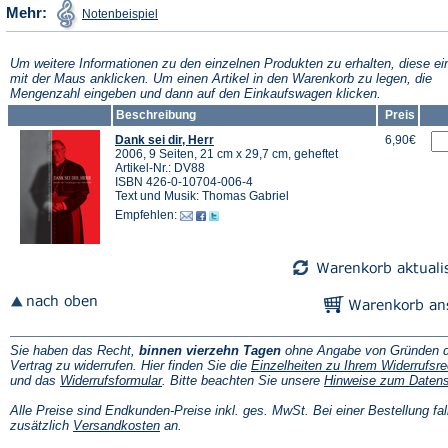
(Öffnet
Mehr:
Notenbeispiel
in
einem
neuen
Tab)
Um weitere Informationen zu den einzelnen Produkten zu erhalten, diese ei
mit der Maus anklicken. Um einen Artikel in den Warenkorb zu legen, die
Mengenzahl eingeben und dann auf den Einkaufswagen klicken.
Beschreibung
Preis
Dank sei dir, Herr
6,90€
2006, 9 Seiten, 21 cm x 29,7 cm, geheftet
Artikel-Nr.: DV88
ISBN 426-0-10704-006-4
Text und Musik: Thomas Gabriel
Empfehlen:
Sie haben das Recht,
binnen vierzehn Tagen
ohne Angabe von Gründen d
Vertrag zu widerrufen. Hier finden Sie die
Einzelheiten zu Ihrem Widerrufsre
(Öffnet
und das
Widerrufsformular
. Bitte beachten Sie unsere
Hinweise zum Daten
in
einem
Alle Preise sind Endkunden-Preise inkl. ges. MwSt. Bei einer Bestellung fal
neuen
(Öffnet
zusätzlich
Versandkosten
an.
Tab)
in