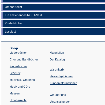
Urheberrecht
Ein anziehendes NGL T-Shirt
Kinderbücher
Leselust
Shop
Liederbücher
Materialien
(Öffnet
Chor und Bandbücher
Der Katalog
in
einem
Kinderbücher
neuen
Warenkorb
Tab)
Leselust
Versandgebühren
Musicals / Oratorien
Kundeninformationen
Musik und CD´s
Messen
Wir über uns
Urheberrecht
(Öffnet
Veranstaltungen
in