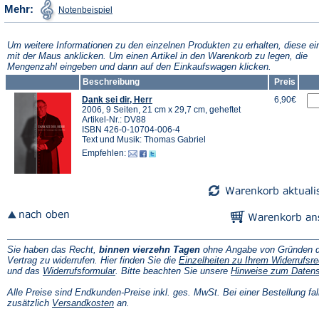
(Öffnet
Mehr:
Notenbeispiel
in
einem
neuen
Tab)
Um weitere Informationen zu den einzelnen Produkten zu erhalten, diese ei
mit der Maus anklicken. Um einen Artikel in den Warenkorb zu legen, die
Mengenzahl eingeben und dann auf den Einkaufswagen klicken.
Beschreibung
Preis
Dank sei dir, Herr
6,90€
2006, 9 Seiten, 21 cm x 29,7 cm, geheftet
Artikel-Nr.: DV88
ISBN 426-0-10704-006-4
Text und Musik: Thomas Gabriel
Empfehlen:
Sie haben das Recht,
binnen vierzehn Tagen
ohne Angabe von Gründen d
Vertrag zu widerrufen. Hier finden Sie die
Einzelheiten zu Ihrem Widerrufsre
(Öffnet
und das
Widerrufsformular
. Bitte beachten Sie unsere
Hinweise zum Daten
in
einem
Alle Preise sind Endkunden-Preise inkl. ges. MwSt. Bei einer Bestellung fal
neuen
(Öffnet
zusätzlich
Versandkosten
an.
Tab)
in