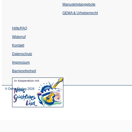
einem
Manuskriptangebote
neuen
Tab)
GEMA & Urheberrecht
Hilfe/FAQ
Widerruf
Kontakt
Datenschutz
Impressum
Barrierefreiheit
(Öffnet
in
einem
© Dehm Verlag
2026
neuen
Tab)