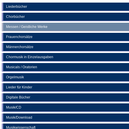
einem
neuen
Liederbücher
Tab)
Chorbücher
Messen / Geistliche Werke
Frauenchorsätze
Männerchorsätze
Chormusik in Einzelausgaben
Musicals / Oratorien
Orgelmusik
Lieder für Kinder
Digitale Bücher
Musik/CD
Musik/Download
Musikwissenschaft