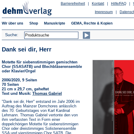
Barrierefreiheit
|
Kontakt
|
Hilfe/FAQ
|
Impressum
|
Datensc
Wir über uns
Shop
Manuskripte
GEMA, Rechte & Kopien
Suche:
Dank sei dir, Herr
Motette für siebenstimmigen gemischten
Chor (SSASATB) und Blechbläserensemble
oder Klavier/Orgel
2006/2020, 9 Seiten
70 Seiten
21 cm x 29,7 cm, geheftet
Text und Musik:
Thomas Gabriel
"Dank sei dir, Herr" entstand im Jahr 2006 im
Auftrag des Mainzer Domchores anlässlich
des 70. Geburtstages von Karl Kardinal
Lehmann. Thomas Gabriel vertonte den von
ihm verfassten Text in Form einer
doppelchörigen Motette für siebenstimmigen
Chor oder dreistimmiges Solistenensemble
SSA und vierstimmigen Chor SATB. Die