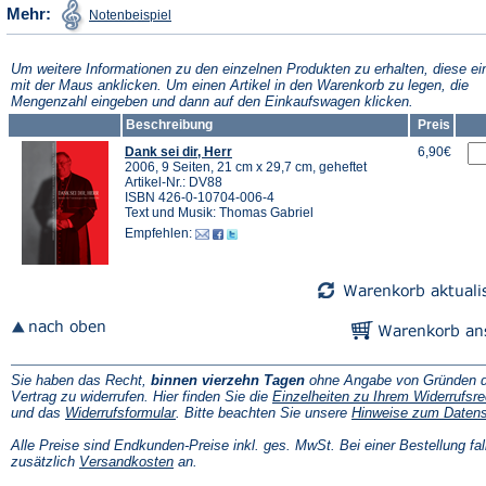
(Öffnet
Mehr:
Notenbeispiel
in
einem
neuen
Tab)
Um weitere Informationen zu den einzelnen Produkten zu erhalten, diese ei
mit der Maus anklicken. Um einen Artikel in den Warenkorb zu legen, die
Mengenzahl eingeben und dann auf den Einkaufswagen klicken.
Beschreibung
Preis
Dank sei dir, Herr
6,90€
2006, 9 Seiten, 21 cm x 29,7 cm, geheftet
Artikel-Nr.: DV88
ISBN 426-0-10704-006-4
Text und Musik: Thomas Gabriel
Empfehlen:
Sie haben das Recht,
binnen vierzehn Tagen
ohne Angabe von Gründen d
Vertrag zu widerrufen. Hier finden Sie die
Einzelheiten zu Ihrem Widerrufsre
(Öffnet
und das
Widerrufsformular
. Bitte beachten Sie unsere
Hinweise zum Daten
in
einem
Alle Preise sind Endkunden-Preise inkl. ges. MwSt. Bei einer Bestellung fal
neuen
(Öffnet
zusätzlich
Versandkosten
an.
Tab)
in