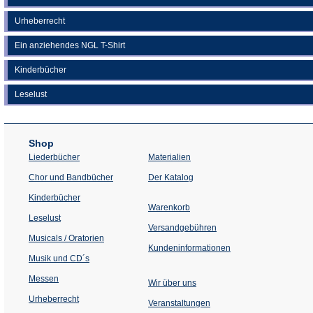
Urheberrecht
Ein anziehendes NGL T-Shirt
Kinderbücher
Leselust
Shop
Liederbücher
Materialien
(Öffnet
Chor und Bandbücher
Der Katalog
in
einem
Kinderbücher
neuen
Warenkorb
Tab)
Leselust
Versandgebühren
Musicals / Oratorien
Kundeninformationen
Musik und CD´s
Messen
Wir über uns
Urheberrecht
(Öffnet
Veranstaltungen
in