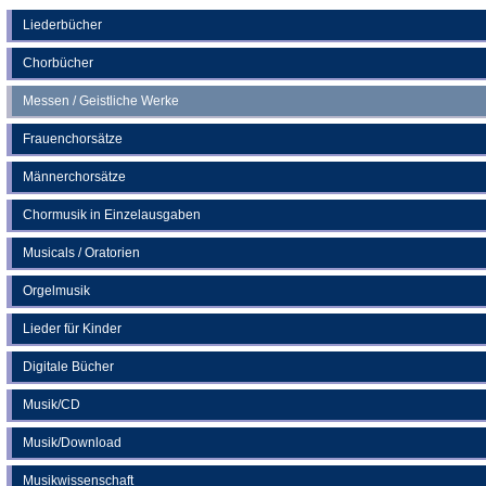
einem
neuen
Liederbücher
Tab)
Chorbücher
Messen / Geistliche Werke
Frauenchorsätze
Männerchorsätze
Chormusik in Einzelausgaben
Musicals / Oratorien
Orgelmusik
Lieder für Kinder
Digitale Bücher
Musik/CD
Musik/Download
Musikwissenschaft