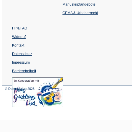
einem
Manuskriptangebote
neuen
Tab)
GEMA & Urheberrecht
Hilfe/FAQ
Widerruf
Kontakt
Datenschutz
Impressum
Barrierefreiheit
(Öffnet
in
einem
© Dehm Verlag
2026
neuen
Tab)