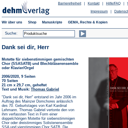
Barrierefreiheit
|
Kontakt
|
Hilfe/FAQ
|
Impressum
|
Datensc
Wir über uns
Shop
Manuskripte
GEMA, Rechte & Kopien
Suche:
Dank sei dir, Herr
Motette für siebenstimmigen gemischten
Chor (SSASATB) und Blechbläserensemble
oder Klavier/Orgel
2006/2020, 9 Seiten
70 Seiten
21 cm x 29,7 cm, geheftet
Text und Musik:
Thomas Gabriel
"Dank sei dir, Herr" entstand im Jahr 2006 im
Auftrag des Mainzer Domchores anlässlich
des 70. Geburtstages von Karl Kardinal
Lehmann. Thomas Gabriel vertonte den von
ihm verfassten Text in Form einer
doppelchörigen Motette für siebenstimmigen
Chor oder dreistimmiges Solistenensemble
SSA und vierstimmigen Chor SATB. Die