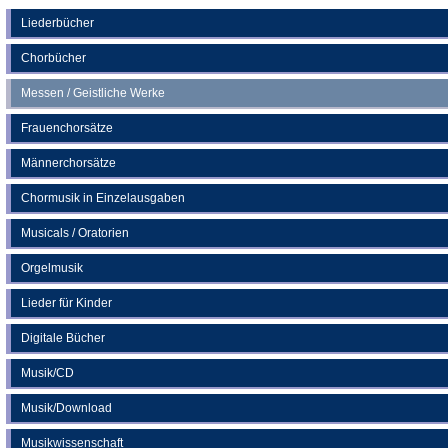
einem
neuen
Liederbücher
Tab)
Chorbücher
Messen / Geistliche Werke
Frauenchorsätze
Männerchorsätze
Chormusik in Einzelausgaben
Musicals / Oratorien
Orgelmusik
Lieder für Kinder
Digitale Bücher
Musik/CD
Musik/Download
Musikwissenschaft