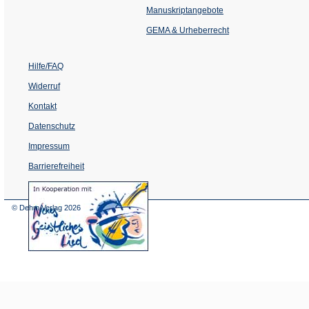
einem
Manuskriptangebote
neuen
Tab)
GEMA & Urheberrecht
Hilfe/FAQ
Widerruf
Kontakt
Datenschutz
Impressum
Barrierefreiheit
(Öffnet
in
einem
© Dehm Verlag
2026
neuen
Tab)