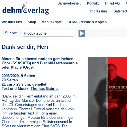
Barrierefreiheit
|
Kontakt
|
Hilfe/FAQ
|
Impressum
|
Datensc
Wir über uns
Shop
Manuskripte
GEMA, Rechte & Kopien
Suche:
Dank sei dir, Herr
Motette für siebenstimmigen gemischten
Chor (SSASATB) und Blechbläserensemble
oder Klavier/Orgel
2006/2020, 9 Seiten
70 Seiten
21 cm x 29,7 cm, geheftet
Text und Musik:
Thomas Gabriel
"Dank sei dir, Herr" entstand im Jahr 2006 im
Auftrag des Mainzer Domchores anlässlich
des 70. Geburtstages von Karl Kardinal
Lehmann. Thomas Gabriel vertonte den von
ihm verfassten Text in Form einer
doppelchörigen Motette für siebenstimmigen
Chor oder dreistimmiges Solistenensemble
SSA und vierstimmigen Chor SATB. Die