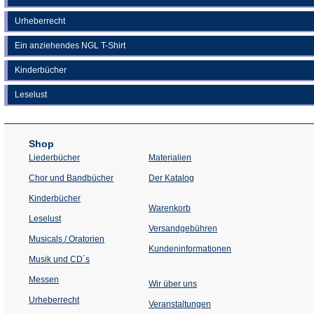
Urheberrecht
Ein anziehendes NGL T-Shirt
Kinderbücher
Leselust
Shop
Liederbücher
Materialien
(Öffnet
Chor und Bandbücher
Der Katalog
in
einem
Kinderbücher
neuen
Warenkorb
Tab)
Leselust
Versandgebühren
Musicals / Oratorien
Kundeninformationen
Musik und CD´s
Messen
Wir über uns
Urheberrecht
(Öffnet
Veranstaltungen
in