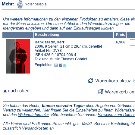
(Öffnet
Mehr:
Notenbeispiel
in
einem
neuen
Tab)
Um weitere Informationen zu den einzelnen Produkten zu erhalten, diese ei
mit der Maus anklicken. Um einen Artikel in den Warenkorb zu legen, die
Mengenzahl eingeben und dann auf den Einkaufswagen klicken.
Beschreibung
Preis
Dank sei dir, Herr
6,90€
2006, 9 Seiten, 21 cm x 29,7 cm, geheftet
Artikel-Nr.: DV88
ISBN 426-0-10704-006-4
Text und Musik: Thomas Gabriel
Empfehlen:
Sie haben das Recht,
binnen vierzehn Tagen
ohne Angabe von Gründen d
Vertrag zu widerrufen. Hier finden Sie die
Einzelheiten zu Ihrem Widerrufsre
(Öffnet
und das
Widerrufsformular
. Bitte beachten Sie unsere
Hinweise zum Daten
in
einem
Alle Preise sind Endkunden-Preise inkl. ges. MwSt. Bei einer Bestellung fal
neuen
(Öffnet
zusätzlich
Versandkosten
an.
Tab)
in